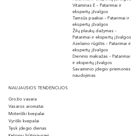
Vitaminas E – Patarimai ir
ekspertų įžvalgos
Tamsūs paakiai – Patarimai ir
ekspertų įžvalgos
Žilų plaukų dažymas –
Patarimai ir ekspertų įžvalgos
Azelaino rūgštis – Patarimai ir
ekspertų įžvalgos
Dieninis makiažas – Patarimai
ir ekspertų įžvalgos
Savaiminio įdegio priemonės
naudojimas
NAUJAUSIOS TENDENCIJOS
Grožio vasara
Vasaros aromatai
Moteriški kvepalai
Vyriški kvepalai
Tęsk įdegio dienas
Kelionių būtiniausieji