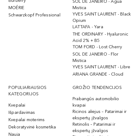
Burberry
SOL DE JANEIRO - Agua
MOÉRIE
Mistica
YVES SAINT LAURENT - Black
Schwarzkopf Professional
Opium
LATTAFA - Yara
THE ORDINARY - Hyaluronic
Acid 2% + B5
TOM FORD - Lost Cherry
SOL DE JANEIRO - Flor
Mistica
YVES SAINT LAURENT - Libre
ARIANA GRANDE - Cloud
POPULIARIAUSIOS
GROŽIO TENDENCIJOS
KATEGORIJOS
Prabangūs automobilio
Kvepalai
kvapai
Ricinos aliejus – Patarimai ir
Išpardavimas
ekspertų įžvalgos
Kvepalai moterims
Retinolis – Patarimai ir
Dekoratyvinė kosmetika
ekspertų įžvalgos
Nauja