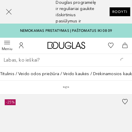
Douglas programėlę
[navigation.slideout.screenreader]
ir reguliariai gaukite
RODYTI
išskirtinius
pasiūlymus ir
nuolaidas
NEMOKAMAS PRISTATYMAS Į PAŠTOMATUS IKI 08 09
Į Douglas pagrindinį pu
Į mano nor
Atidaryti meniu
Į mano paskyrą
Į kr
Meniu
Grįžk atgal
Vykdykite paiešką
Titulinis
Veido odos priežiūra
Veido kaukės
Drėkinamosios kau
-25%