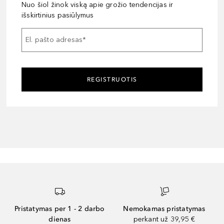
Nuo šiol žinok viską apie grožio tendencijas ir
išskirtinius pasiūlymus
El. pašto adresas
*
REGISTRUOTIS
Pristatymas per 1 - 2 darbo
Nemokamas pristatymas
dienas
perkant už 39,95 €