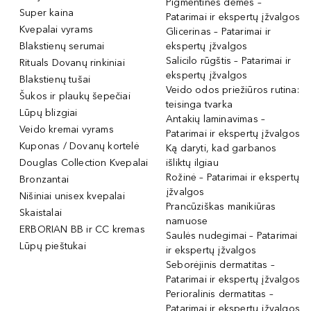
Pigmentinės dėmės –
Super kaina
Patarimai ir ekspertų įžvalgos
Kvepalai vyrams
Glicerinas – Patarimai ir
Blakstienų serumai
ekspertų įžvalgos
Salicilo rūgštis – Patarimai ir
Rituals Dovanų rinkiniai
ekspertų įžvalgos
Blakstienų tušai
Veido odos priežiūros rutina:
Šukos ir plaukų šepečiai
teisinga tvarka
Lūpų blizgiai
Antakių laminavimas –
Veido kremai vyrams
Patarimai ir ekspertų įžvalgos
Kuponas / Dovanų kortelė
Ką daryti, kad garbanos
Douglas Collection Kvepalai
išliktų ilgiau
Rožinė – Patarimai ir ekspertų
Bronzantai
įžvalgos
Nišiniai unisex kvepalai
Prancūziškas manikiūras
Skaistalai
namuose
ERBORIAN BB ir CC kremas
Saulės nudegimai – Patarimai
Lūpų pieštukai
ir ekspertų įžvalgos
Seborėjinis dermatitas –
Patarimai ir ekspertų įžvalgos
Perioralinis dermatitas –
Patarimai ir ekspertų įžvalgos