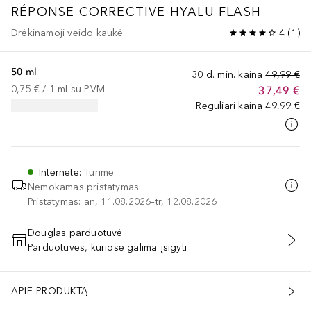
RÉPONSE CORRECTIVE HYALU FLASH
Drėkinamoji veido kaukė
4
(
1
)
50 ml
30 d. min. kaina
49,99 €
0,75 €
 / 
1
ml
su PVM
37,49 €
Reguliari kaina
49,99 €
Internete
:
Turime
Nemokamas pristatymas
Pristatymas: an, 11.08.2026–tr, 12.08.2026
Douglas parduotuvė
Parduotuvės, kuriose galima įsigyti
PRIDĖTI Į KREPŠELĮ
APIE PRODUKTĄ