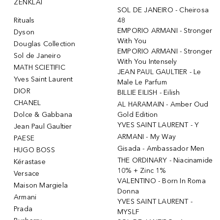
ŽENKLAI
SOL DE JANEIRO - Cheirosa
Rituals
48
EMPORIO ARMANI - Stronger
Dyson
With You
Douglas Collection
EMPORIO ARMANI - Stronger
Sol de Janeiro
With You Intensely
MATH SCIETIFIC
JEAN PAUL GAULTIER - Le
Yves Saint Laurent
Male Le Parfum
DIOR
BILLIE EILISH - Eilish
CHANEL
AL HARAMAIN - Amber Oud
Dolce & Gabbana
Gold Edition
YVES SAINT LAURENT - Y
Jean Paul Gaultier
ARMANI - My Way
PAESE
Gisada - Ambassador Men
HUGO BOSS
THE ORDINARY - Niacinamide
Kérastase
10% + Zinc 1%
Versace
VALENTINO - Born In Roma
Maison Margiela
Donna
Armani
YVES SAINT LAURENT -
Prada
MYSLF