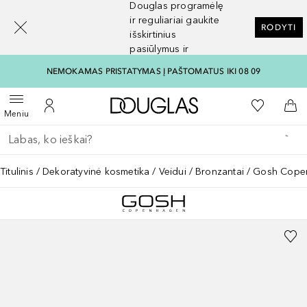
Douglas programėlę
[navigation.slideout.screenreader]
ir reguliariai gaukite
RODYTI
išskirtinius
pasiūlymus ir
nuolaidas
NEMOKAMAS PRISTATYMAS Į PAŠTOMATUS IKI 08 09
Į Douglas pagrindinį pu
Į mano nor
Atidaryti meniu
Į mano paskyrą
Į kr
Meniu
Grįžk atgal
Vykdykite paiešką
Titulinis
Dekoratyvinė kosmetika
Veidui
Bronzantai
Gosh Copen