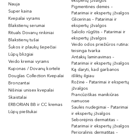
ekspertų įžvalgos
Nauja
Pigmentinės dėmės –
Super kaina
Patarimai ir ekspertų įžvalgos
Kvepalai vyrams
Glicerinas – Patarimai ir
Blakstienų serumai
ekspertų įžvalgos
Salicilo rūgštis – Patarimai ir
Rituals Dovanų rinkiniai
ekspertų įžvalgos
Blakstienų tušai
Veido odos priežiūros rutina:
Šukos ir plaukų šepečiai
teisinga tvarka
Lūpų blizgiai
Antakių laminavimas –
Veido kremai vyrams
Patarimai ir ekspertų įžvalgos
Kuponas / Dovanų kortelė
Ką daryti, kad garbanos
Douglas Collection Kvepalai
išliktų ilgiau
Rožinė – Patarimai ir ekspertų
Bronzantai
įžvalgos
Nišiniai unisex kvepalai
Prancūziškas manikiūras
Skaistalai
namuose
ERBORIAN BB ir CC kremas
Saulės nudegimai – Patarimai
Lūpų pieštukai
ir ekspertų įžvalgos
Seborėjinis dermatitas –
Patarimai ir ekspertų įžvalgos
Perioralinis dermatitas –