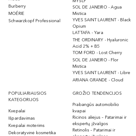
MYSLF
Burberry
SOL DE JANEIRO - Agua
MOÉRIE
Mistica
YVES SAINT LAURENT - Black
Schwarzkopf Professional
Opium
LATTAFA - Yara
THE ORDINARY - Hyaluronic
Acid 2% + B5
TOM FORD - Lost Cherry
SOL DE JANEIRO - Flor
Mistica
YVES SAINT LAURENT - Libre
ARIANA GRANDE - Cloud
POPULIARIAUSIOS
GROŽIO TENDENCIJOS
KATEGORIJOS
Prabangūs automobilio
Kvepalai
kvapai
Ricinos aliejus – Patarimai ir
Išpardavimas
ekspertų įžvalgos
Kvepalai moterims
Retinolis – Patarimai ir
Dekoratyvinė kosmetika