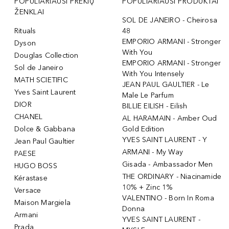
POPULIARIAUSI PREKIŲ
POPULIARIAUSI PRODUKTAI
ŽENKLAI
SOL DE JANEIRO - Cheirosa
Rituals
48
EMPORIO ARMANI - Stronger
Dyson
With You
Douglas Collection
EMPORIO ARMANI - Stronger
Sol de Janeiro
With You Intensely
MATH SCIETIFIC
JEAN PAUL GAULTIER - Le
Yves Saint Laurent
Male Le Parfum
DIOR
BILLIE EILISH - Eilish
CHANEL
AL HARAMAIN - Amber Oud
Dolce & Gabbana
Gold Edition
YVES SAINT LAURENT - Y
Jean Paul Gaultier
ARMANI - My Way
PAESE
Gisada - Ambassador Men
HUGO BOSS
THE ORDINARY - Niacinamide
Kérastase
10% + Zinc 1%
Versace
VALENTINO - Born In Roma
Maison Margiela
Donna
Armani
YVES SAINT LAURENT -
Prada