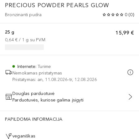
PRECIOUS POWDER PEARLS GLOW
Bronzinanti pudra
0
(
0
)
25 g
15,99 €
0,64 €
 / 
1
g
su PVM
Internete
:
Turime
Nemokamas pristatymas
Pristatymas: an, 11.08.2026–tr, 12.08.2026
Douglas parduotuvė
Parduotuvės, kuriose galima įsigyti
PRIDĖTI Į KREPŠELĮ
PAPILDOMA INFORMACIJA
veganiškas