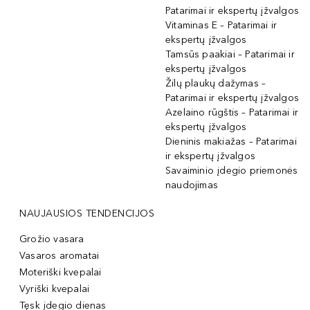
Patarimai ir ekspertų įžvalgos
Vitaminas E – Patarimai ir
ekspertų įžvalgos
Tamsūs paakiai – Patarimai ir
ekspertų įžvalgos
Žilų plaukų dažymas –
Patarimai ir ekspertų įžvalgos
Azelaino rūgštis – Patarimai ir
ekspertų įžvalgos
Dieninis makiažas – Patarimai
ir ekspertų įžvalgos
Savaiminio įdegio priemonės
naudojimas
NAUJAUSIOS TENDENCIJOS
Grožio vasara
Vasaros aromatai
Moteriški kvepalai
Vyriški kvepalai
Tęsk įdegio dienas