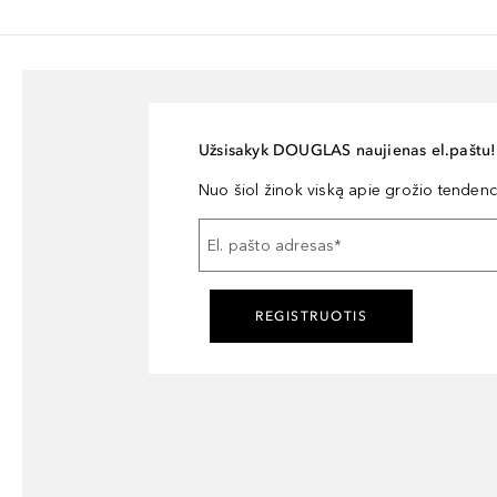
Užsisakyk DOUGLAS naujienas el.paštu!
Nuo šiol žinok viską apie grožio tendencij
El. pašto adresas
*
REGISTRUOTIS