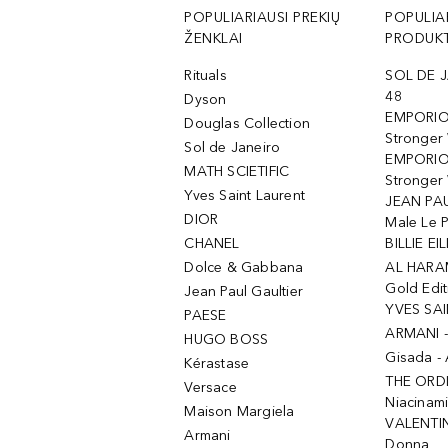
POPULIARIAUSI PREKIŲ
POPULIA
ŽENKLAI
PRODUKT
Rituals
SOL DE J
48
Dyson
EMPORIO
Douglas Collection
Stronger
Sol de Janeiro
EMPORIO
MATH SCIETIFIC
Stronger 
Yves Saint Laurent
JEAN PAU
DIOR
Male Le 
CHANEL
BILLIE EIL
Dolce & Gabbana
AL HARA
Gold Edit
Jean Paul Gaultier
YVES SAI
PAESE
ARMANI 
HUGO BOSS
Gisada -
Kérastase
THE ORD
Versace
Niacinam
Maison Margiela
VALENTIN
Armani
Donna