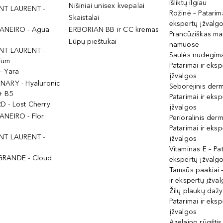
išliktų ilgiau
Nišiniai unisex kvepalai
NT LAURENT -
Rožinė – Patarima
Skaistalai
ekspertų įžvalg
ANEIRO - Agua
ERBORIAN BB ir CC kremas
Prancūziškas ma
Lūpų pieštukai
namuose
NT LAURENT -
Saulės nudegima
ium
Patarimai ir eksp
- Yara
įžvalgos
NARY - Hyaluronic
Seborėjinis derm
+ B5
Patarimai ir eksp
 - Lost Cherry
įžvalgos
ANEIRO - Flor
Perioralinis derm
Patarimai ir eksp
NT LAURENT -
įžvalgos
Vitaminas E – Pat
GRANDE - Cloud
ekspertų įžvalg
Tamsūs paakiai –
ir ekspertų įžva
Žilų plaukų daž
Patarimai ir eksp
įžvalgos
Azelaino rūgštis