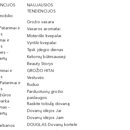
NCIJOS
NAUJAUSIOS
TENDENCIJOS
mobilio
Grožio vasara
Patarimai ir
Vasaros aromatai
os
Moteriški kvepalai
mai ir
Vyriški kvepalai
os
Tęsk įdegio dienas
mės –
Kelionių būtiniausieji
ertų
Beauty Storys
rimai ir
GROŽIO HITAI
os
Vestuvės
 Patarimai ir
Ruduo
os
Parduotuvių grožio
žiūros
paslaugos
tvarka
Raskite tobulą dovaną
imas –
Dovanų idėjos Jai
ertų
Dovanų idėjos Jam
DOUGLAS Dovanų kortelė
garbanos