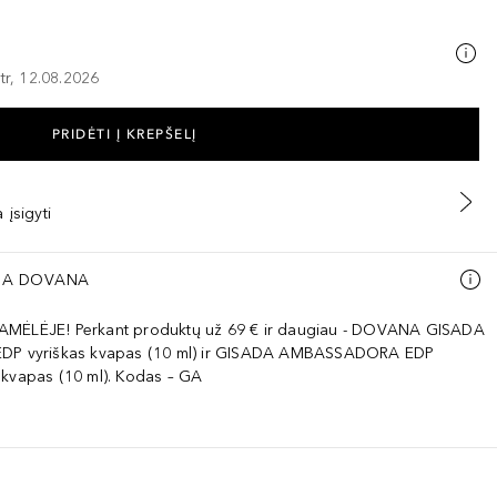
tr, 12.08.2026
PRIDĖTI Į KREPŠELĮ
 įsigyti
A DOVANA
AMĖLĖJE! Perkant produktų už 69 € ir daugiau - DOVANA GISADA
EDP vyriškas kvapas (10 ml) ir GISADA AMBASSADORA EDP
 kvapas (10 ml). Kodas – GA