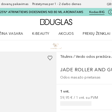
ovanų pakavimas Pristatymas per 1 - 2 darbo dienas
GR
I 25%* ATRINKTIEMS DIDESNIEMS NEI 80 ML AROMATAMS
Kodas:
BIG
Į Douglas pagrindinį pu
ŽINA VASARA
K-BEAUTY
AKCIJOS
PREKIŲ ŽENKLAI
meniu
aryti Amžina vasara meniu
Atidaryti AKCIJOS meniu
Atidaryti PREKIŲ 
Titulinis
Veido odos priežiūra
JADE ROLLER AND G
Odos masažo prietaisas
1 vnt.
59,95 €
 / 
1
vnt.
su PVM