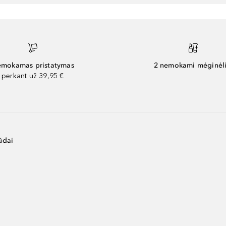
mokamas pristatymas
2 nemokami mėginėli
perkant už 39,95 €
ūdai