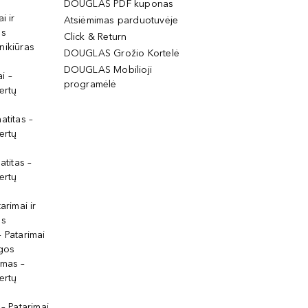
DOUGLAS PDF kuponas
i ir
Atsiėmimas parduotuvėje
os
Click & Return
nikiūras
DOUGLAS Grožio Kortelė
DOUGLAS Mobilioji
i –
programėlė
ertų
atitas –
ertų
atitas –
ertų
arimai ir
os
 Patarimai
lgos
ymas –
ertų
 – Patarimai