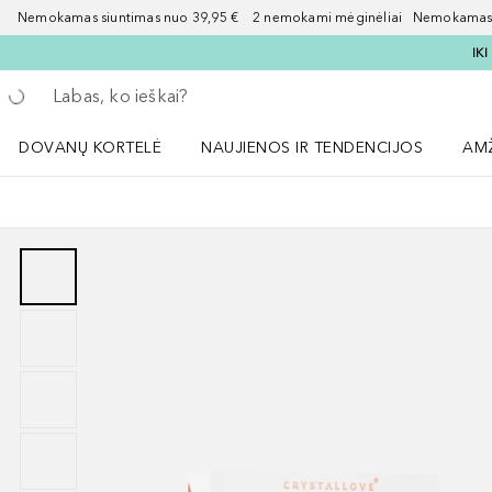
Nemokamas siuntimas nuo 39,95 € 2 nemokami mėginėliai Nemokamas d
IK
Grįžk atgal
Vykdykite paiešką
DOVANŲ KORTELĖ
NAUJIENOS IR TENDENCIJOS
AM
Atidaryti NAUJIENOS IR TENDENCIJOS 
Atid