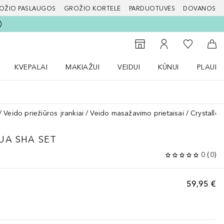
OŽIO PASLAUGOS
GROŽIO KORTELĖ
PARDUOTUVĖS
DOVANOS
slapį
Į mano nor
Į parduotuvių paiešką
Į mano paskyrą
Į kr
KVEPALAI
MAKIAŽUI
VEIDUI
KŪNUI
PLAUK
ŽENKLAI meniu
Atidaryti Kvepalai meniu
Atidaryti MAKIAŽUI meniu
Atidaryti VEIDUI meniu
Atidaryti KŪNUI men
Atidaryt
Veido priežiūros įrankiai
Veido masažavimo prietaisai
Crystallo
UA SHA SET
0
(
0
)
59,95 €