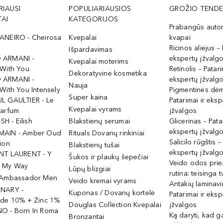
RIAUSI
POPULIARIAUSIOS
GROŽIO TENDE
AI
KATEGORIJOS
Prabangūs auto
ANEIRO - Cheirosa
Kvepalai
kvapai
Ricinos aliejus – 
Išpardavimas
 ARMANI -
ekspertų įžvalg
Kvepalai moterims
 With You
Retinolis – Patari
Dekoratyvinė kosmetika
 ARMANI -
ekspertų įžvalg
Nauja
With You Intensely
Pigmentinės dė
Super kaina
L GAULTIER - Le
Patarimai ir eksp
Kvepalai vyrams
Parfum
įžvalgos
ISH - Eilish
Blakstienų serumai
Glicerinas – Pata
ekspertų įžvalg
MAIN - Amber Oud
Rituals Dovanų rinkiniai
Salicilo rūgštis –
ion
Blakstienų tušai
ekspertų įžvalg
NT LAURENT - Y
Šukos ir plaukų šepečiai
Veido odos prie
- My Way
Lūpų blizgiai
rutina: teisinga 
 Ambassador Men
Veido kremai vyrams
Antakių laminav
INARY -
Kuponas / Dovanų kortelė
Patarimai ir eksp
ide 10% + Zinc 1%
Douglas Collection Kvepalai
įžvalgos
O - Born In Roma
Ką daryti, kad 
Bronzantai