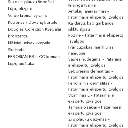
Šukos ir plaukų šepečiai
teisinga tvarka
Lūpų blizgiai
Antakių laminavimas –
Veido kremai vyrams
Patarimai ir ekspertų įžvalgos
Kuponas / Dovanų kortelė
Ką daryti, kad garbanos
Douglas Collection Kvepalai
išliktų ilgiau
Rožinė – Patarimai ir ekspertų
Bronzantai
įžvalgos
Nišiniai unisex kvepalai
Prancūziškas manikiūras
Skaistalai
namuose
ERBORIAN BB ir CC kremas
Saulės nudegimai – Patarimai
Lūpų pieštukai
ir ekspertų įžvalgos
Seborėjinis dermatitas –
Patarimai ir ekspertų įžvalgos
Perioralinis dermatitas –
Patarimai ir ekspertų įžvalgos
Vitaminas E – Patarimai ir
ekspertų įžvalgos
Tamsūs paakiai – Patarimai ir
ekspertų įžvalgos
Žilų plaukų dažymas –
Patarimai ir ekspertų įžvalgos