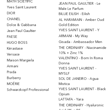
MATH SCIETIFIC
JEAN PAUL GAULTIER - Le
Yves Saint Laurent
Male Le Parfum
DIOR
BILLIE EILISH - Eilish
CHANEL
AL HARAMAIN - Amber Oud
Dolce & Gabbana
Gold Edition
YVES SAINT LAURENT - Y
Jean Paul Gaultier
ARMANI - My Way
PAESE
Gisada - Ambassador Men
HUGO BOSS
THE ORDINARY - Niacinamide
Kérastase
10% + Zinc 1%
Versace
VALENTINO - Born In Roma
Maison Margiela
Donna
Armani
YVES SAINT LAURENT -
Prada
MYSLF
Burberry
SOL DE JANEIRO - Agua
MOÉRIE
Mistica
YVES SAINT LAURENT - Black
Schwarzkopf Professional
Opium
LATTAFA - Yara
THE ORDINARY - Hyaluronic