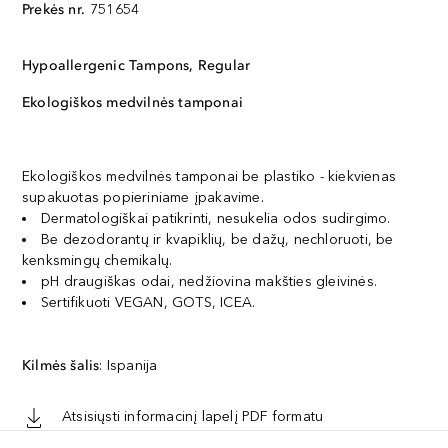
Prekės nr.
751654
Hypoallergenic Tampons, Regular
Ekologiškos medvilnės tamponai
Ekologiškos medvilnės tamponai be plastiko - kiekvienas
supakuotas popieriniame įpakavime.
Dermatologiškai patikrinti, nesukelia odos sudirgimo.
Be dezodorantų ir kvapiklių, be dažų, nechloruoti, be
kenksmingų chemikalų.
pH draugiškas odai, nedžiovina makšties gleivinės.
Sertifikuoti VEGAN, GOTS, ICEA.
Kilmės šalis
: Ispanija
Atsisiųsti informacinį lapelį PDF formatu