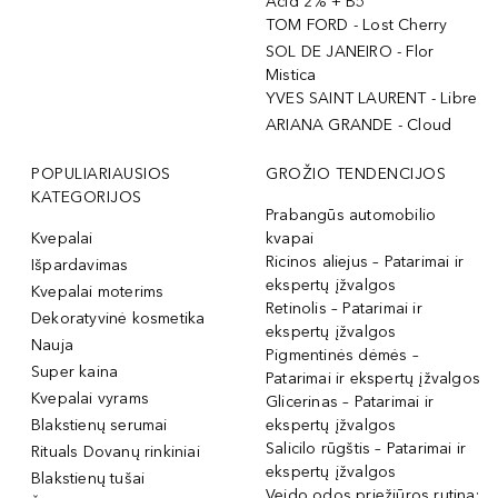
Acid 2% + B5
TOM FORD - Lost Cherry
SOL DE JANEIRO - Flor
Mistica
YVES SAINT LAURENT - Libre
ARIANA GRANDE - Cloud
POPULIARIAUSIOS
GROŽIO TENDENCIJOS
KATEGORIJOS
Prabangūs automobilio
Kvepalai
kvapai
Ricinos aliejus – Patarimai ir
Išpardavimas
ekspertų įžvalgos
Kvepalai moterims
Retinolis – Patarimai ir
Dekoratyvinė kosmetika
ekspertų įžvalgos
Nauja
Pigmentinės dėmės –
Super kaina
Patarimai ir ekspertų įžvalgos
Kvepalai vyrams
Glicerinas – Patarimai ir
Blakstienų serumai
ekspertų įžvalgos
Salicilo rūgštis – Patarimai ir
Rituals Dovanų rinkiniai
ekspertų įžvalgos
Blakstienų tušai
Veido odos priežiūros rutina: