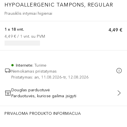
HYPOALLERGENIC TAMPONS, REGULAR
Prausiklis intymiai higienai
1 x 18 vnt.
4,49 €
4,49 €
 / 
1
vnt.
su PVM
Internete
:
Turime
Nemokamas pristatymas
Pristatymas: an, 11.08.2026–tr, 12.08.2026
Douglas parduotuvė
Parduotuvės, kuriose galima įsigyti
PRIDĖTI Į KREPŠELĮ
PRIVALOMA PRODUKTO INFORMACIJA