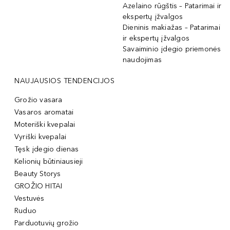
Azelaino rūgštis – Patarimai ir
ekspertų įžvalgos
Dieninis makiažas – Patarimai
ir ekspertų įžvalgos
Savaiminio įdegio priemonės
naudojimas
NAUJAUSIOS TENDENCIJOS
Grožio vasara
Vasaros aromatai
Moteriški kvepalai
Vyriški kvepalai
Tęsk įdegio dienas
Kelionių būtiniausieji
Beauty Storys
GROŽIO HITAI
Vestuvės
Ruduo
Parduotuvių grožio