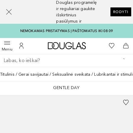
Douglas programėlę
[navigation.slideout.screenreader]
ir reguliariai gaukite
RODYTI
išskirtinius
pasiūlymus ir
nuolaidas
NEMOKAMAS PRISTATYMAS Į PAŠTOMATUS IKI 08 09
Į Douglas pagrindinį pu
Į mano nor
Atidaryti meniu
Į mano paskyrą
Į kr
Meniu
Grįžk atgal
Vykdykite paiešką
Titulinis
Gerai savijautai
Seksualinė sveikata
Lubrikantai ir stimuli
GENTLE DAY