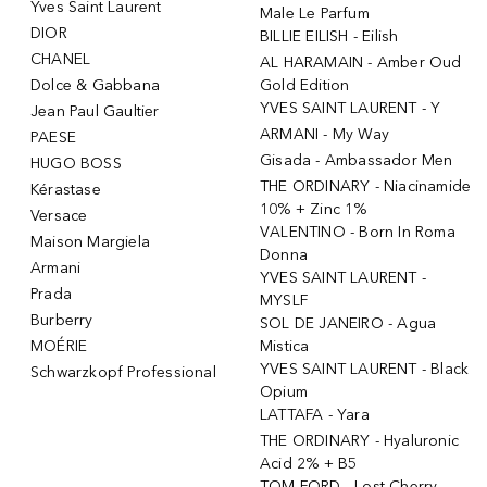
Yves Saint Laurent
Male Le Parfum
DIOR
BILLIE EILISH - Eilish
CHANEL
AL HARAMAIN - Amber Oud
Dolce & Gabbana
Gold Edition
YVES SAINT LAURENT - Y
Jean Paul Gaultier
ARMANI - My Way
PAESE
Gisada - Ambassador Men
HUGO BOSS
THE ORDINARY - Niacinamide
Kérastase
10% + Zinc 1%
Versace
VALENTINO - Born In Roma
Maison Margiela
Donna
Armani
YVES SAINT LAURENT -
Prada
MYSLF
Burberry
SOL DE JANEIRO - Agua
MOÉRIE
Mistica
YVES SAINT LAURENT - Black
Schwarzkopf Professional
Opium
LATTAFA - Yara
THE ORDINARY - Hyaluronic
Acid 2% + B5
TOM FORD - Lost Cherry