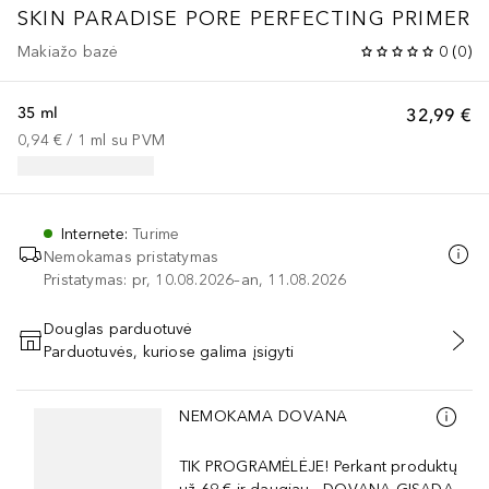
SKIN PARADISE PORE PERFECTING PRIMER
Makiažo bazė
0
(
0
)
35 ml
32,99 €
0,94 €
 / 
1
ml
su PVM
Internete
:
Turime
Nemokamas pristatymas
Pristatymas: pr, 10.08.2026–an, 11.08.2026
Douglas parduotuvė
Parduotuvės, kuriose galima įsigyti
PRIDĖTI Į KREPŠELĮ
Praleisti slankiklį
NEMOKAMA DOVANA
TIK PROGRAMĖLĖJE! Perkant produktų