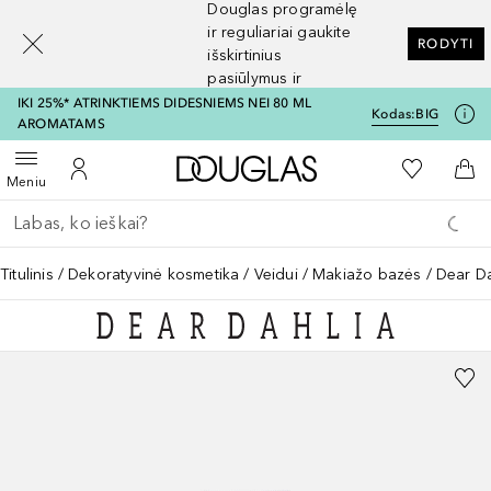
Douglas programėlę
[navigation.slideout.screenreader]
ir reguliariai gaukite
RODYTI
išskirtinius
pasiūlymus ir
nuolaidas
IKI 25%* ATRINKTIEMS DIDESNIEMS NEI 80 ML
Kodas:
BIG
AROMATAMS
Į Douglas pagrindinį pu
Į mano nor
Atidaryti meniu
Į mano paskyrą
Į kr
Meniu
Grįžk atgal
Vykdykite paiešką
Titulinis
Dekoratyvinė kosmetika
Veidui
Makiažo bazės
Dear Da