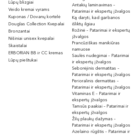
Lūpų blizgiai
Antakių laminavimas –
Veido kremai vyrams
Patarimai ir ekspertų įžvalgos
Kuponas / Dovanų kortelė
Ką daryti, kad garbanos
Douglas Collection Kvepalai
išliktų ilgiau
Rožinė – Patarimai ir ekspertų
Bronzantai
įžvalgos
Nišiniai unisex kvepalai
Prancūziškas manikiūras
Skaistalai
namuose
ERBORIAN BB ir CC kremas
Saulės nudegimai – Patarimai
Lūpų pieštukai
ir ekspertų įžvalgos
Seborėjinis dermatitas –
Patarimai ir ekspertų įžvalgos
Perioralinis dermatitas –
Patarimai ir ekspertų įžvalgos
Vitaminas E – Patarimai ir
ekspertų įžvalgos
Tamsūs paakiai – Patarimai ir
ekspertų įžvalgos
Žilų plaukų dažymas –
Patarimai ir ekspertų įžvalgos
Azelaino rūgštis – Patarimai ir