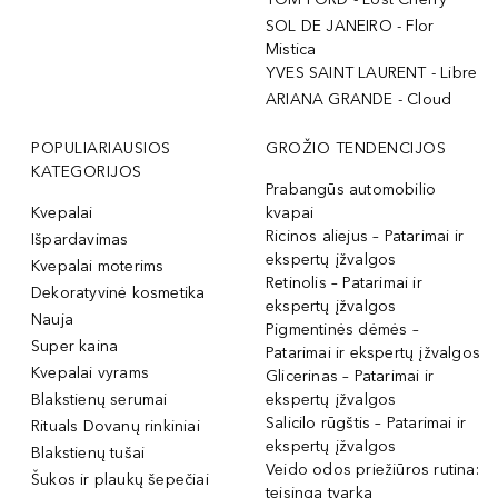
SOL DE JANEIRO - Flor
Mistica
YVES SAINT LAURENT - Libre
ARIANA GRANDE - Cloud
POPULIARIAUSIOS
GROŽIO TENDENCIJOS
KATEGORIJOS
Prabangūs automobilio
Kvepalai
kvapai
Ricinos aliejus – Patarimai ir
Išpardavimas
ekspertų įžvalgos
Kvepalai moterims
Retinolis – Patarimai ir
Dekoratyvinė kosmetika
ekspertų įžvalgos
Nauja
Pigmentinės dėmės –
Super kaina
Patarimai ir ekspertų įžvalgos
Kvepalai vyrams
Glicerinas – Patarimai ir
Blakstienų serumai
ekspertų įžvalgos
Salicilo rūgštis – Patarimai ir
Rituals Dovanų rinkiniai
ekspertų įžvalgos
Blakstienų tušai
Veido odos priežiūros rutina:
Šukos ir plaukų šepečiai
teisinga tvarka