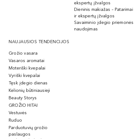
ekspertų įžvalgos
Dieninis makiažas – Patarimai
ir ekspertų įžvalgos
Savaiminio įdegio priemonės
naudojimas
NAUJAUSIOS TENDENCIJOS
Grožio vasara
Vasaros aromatai
Moteriški kvepalai
Vyriški kvepalai
Tęsk įdegio dienas
Kelionių būtiniausieji
Beauty Storys
GROŽIO HITAI
Vestuvės
Ruduo
Parduotuvių grožio
paslaugos