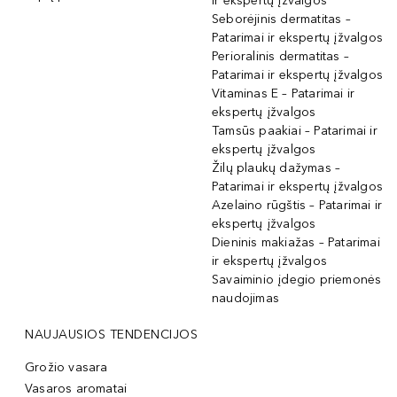
ir ekspertų įžvalgos
Seborėjinis dermatitas –
Patarimai ir ekspertų įžvalgos
Perioralinis dermatitas –
Patarimai ir ekspertų įžvalgos
Vitaminas E – Patarimai ir
ekspertų įžvalgos
Tamsūs paakiai – Patarimai ir
ekspertų įžvalgos
Žilų plaukų dažymas –
Patarimai ir ekspertų įžvalgos
Azelaino rūgštis – Patarimai ir
ekspertų įžvalgos
Dieninis makiažas – Patarimai
ir ekspertų įžvalgos
Savaiminio įdegio priemonės
naudojimas
NAUJAUSIOS TENDENCIJOS
Grožio vasara
Vasaros aromatai