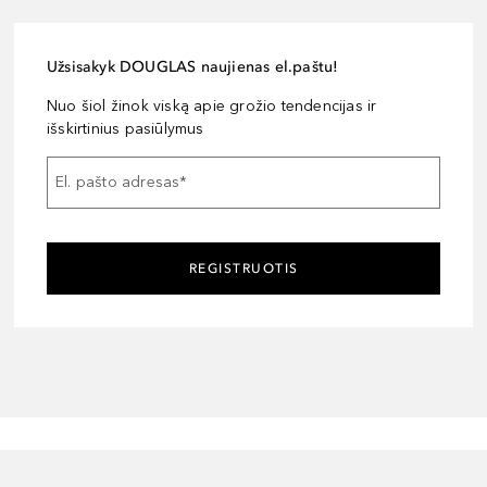
Užsisakyk DOUGLAS naujienas el.paštu!
Nuo šiol žinok viską apie grožio tendencijas ir
išskirtinius pasiūlymus
El. pašto adresas
*
REGISTRUOTIS