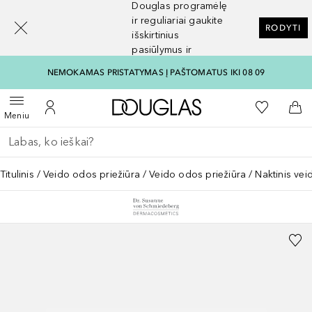
Douglas programėlę
[navigation.slideout.screenreader]
ir reguliariai gaukite
RODYTI
išskirtinius
pasiūlymus ir
nuolaidas
NEMOKAMAS PRISTATYMAS Į PAŠTOMATUS IKI 08 09
Į Douglas pagrindinį pu
Į mano nor
Atidaryti meniu
Į mano paskyrą
Į kr
Meniu
Grįžk atgal
Vykdykite paiešką
Titulinis
Veido odos priežiūra
Veido odos priežiūra
Naktinis ve