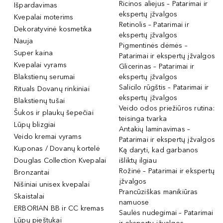
Ricinos aliejus – Patarimai ir
Išpardavimas
ekspertų įžvalgos
Kvepalai moterims
Retinolis – Patarimai ir
Dekoratyvinė kosmetika
ekspertų įžvalgos
Nauja
Pigmentinės dėmės –
Super kaina
Patarimai ir ekspertų įžvalgos
Kvepalai vyrams
Glicerinas – Patarimai ir
Blakstienų serumai
ekspertų įžvalgos
Salicilo rūgštis – Patarimai ir
Rituals Dovanų rinkiniai
ekspertų įžvalgos
Blakstienų tušai
Veido odos priežiūros rutina:
Šukos ir plaukų šepečiai
teisinga tvarka
Lūpų blizgiai
Antakių laminavimas –
Veido kremai vyrams
Patarimai ir ekspertų įžvalgos
Kuponas / Dovanų kortelė
Ką daryti, kad garbanos
Douglas Collection Kvepalai
išliktų ilgiau
Rožinė – Patarimai ir ekspertų
Bronzantai
įžvalgos
Nišiniai unisex kvepalai
Prancūziškas manikiūras
Skaistalai
namuose
ERBORIAN BB ir CC kremas
Saulės nudegimai – Patarimai
Lūpų pieštukai