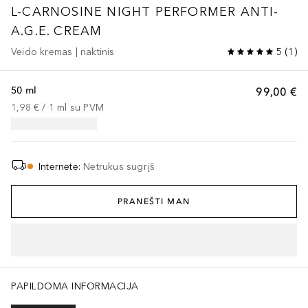
L-CARNOSINE
NIGHT PERFORMER ANTI-
A.G.E. CREAM
Veido kremas | naktinis
5
(
1
)
50 ml
99,00 €
1,98 €
 / 
1
ml
su PVM
Internete
:
Netrukus sugrįš
PRANEŠTI MAN
PAPILDOMA INFORMACIJA