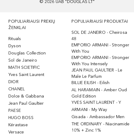
©
2026
UAB "DOUGLAS LT"
POPULIARIAUSI PREKIŲ
POPULIARIAUSI PRODUKTAI
ŽENKLAI
SOL DE JANEIRO - Cheirosa
Rituals
48
EMPORIO ARMANI - Stronger
Dyson
With You
Douglas Collection
EMPORIO ARMANI - Stronger
Sol de Janeiro
With You Intensely
MATH SCIETIFIC
JEAN PAUL GAULTIER - Le
Yves Saint Laurent
Male Le Parfum
DIOR
BILLIE EILISH - Eilish
CHANEL
AL HARAMAIN - Amber Oud
Dolce & Gabbana
Gold Edition
YVES SAINT LAURENT - Y
Jean Paul Gaultier
ARMANI - My Way
PAESE
Gisada - Ambassador Men
HUGO BOSS
THE ORDINARY - Niacinamide
Kérastase
10% + Zinc 1%
Versace