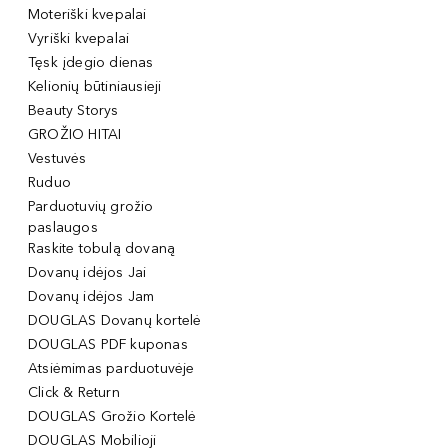
Moteriški kvepalai
Vyriški kvepalai
Tęsk įdegio dienas
Kelionių būtiniausieji
Beauty Storys
GROŽIO HITAI
Vestuvės
Ruduo
Parduotuvių grožio
paslaugos
Raskite tobulą dovaną
Dovanų idėjos Jai
Dovanų idėjos Jam
DOUGLAS Dovanų kortelė
DOUGLAS PDF kuponas
Atsiėmimas parduotuvėje
Click & Return
DOUGLAS Grožio Kortelė
DOUGLAS Mobilioji