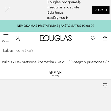
Douglas programėlę
[navigation.slideout.screenreader]
ir reguliariai gaukite
RODYTI
išskirtinius
pasiūlymus ir
nuolaidas
NEMOKAMAS PRISTATYMAS Į PAŠTOMATUS IKI 08 09
Į Douglas pagrindinį pu
Į mano nor
Atidaryti meniu
Į mano paskyrą
Į kr
Meniu
Grįžk atgal
Vykdykite paiešką
Titulinis
Dekoratyvinė kosmetika
Veidui
Švytėjimo priemonės / hi