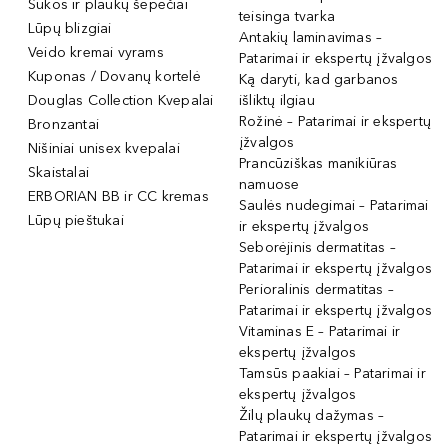
Šukos ir plaukų šepečiai
teisinga tvarka
Lūpų blizgiai
Antakių laminavimas –
Veido kremai vyrams
Patarimai ir ekspertų įžvalgos
Kuponas / Dovanų kortelė
Ką daryti, kad garbanos
Douglas Collection Kvepalai
išliktų ilgiau
Rožinė – Patarimai ir ekspertų
Bronzantai
įžvalgos
Nišiniai unisex kvepalai
Prancūziškas manikiūras
Skaistalai
namuose
ERBORIAN BB ir CC kremas
Saulės nudegimai – Patarimai
Lūpų pieštukai
ir ekspertų įžvalgos
Seborėjinis dermatitas –
Patarimai ir ekspertų įžvalgos
Perioralinis dermatitas –
Patarimai ir ekspertų įžvalgos
Vitaminas E – Patarimai ir
ekspertų įžvalgos
Tamsūs paakiai – Patarimai ir
ekspertų įžvalgos
Žilų plaukų dažymas –
Patarimai ir ekspertų įžvalgos