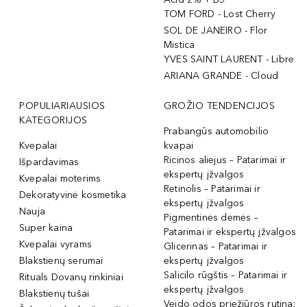
TOM FORD - Lost Cherry
SOL DE JANEIRO - Flor
Mistica
YVES SAINT LAURENT - Libre
ARIANA GRANDE - Cloud
POPULIARIAUSIOS
GROŽIO TENDENCIJOS
KATEGORIJOS
Prabangūs automobilio
Kvepalai
kvapai
Ricinos aliejus – Patarimai ir
Išpardavimas
ekspertų įžvalgos
Kvepalai moterims
Retinolis – Patarimai ir
Dekoratyvinė kosmetika
ekspertų įžvalgos
Nauja
Pigmentinės dėmės –
Super kaina
Patarimai ir ekspertų įžvalgos
Kvepalai vyrams
Glicerinas – Patarimai ir
Blakstienų serumai
ekspertų įžvalgos
Salicilo rūgštis – Patarimai ir
Rituals Dovanų rinkiniai
ekspertų įžvalgos
Blakstienų tušai
Veido odos priežiūros rutina: