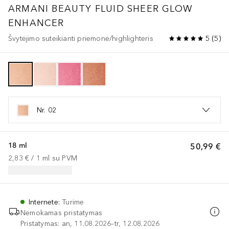
ARMANI BEAUTY
FLUID SHEER GLOW
ENHANCER
Švytėjimo suteikianti priemonė/highlighteris
5
(
5
)
Nr. 02
18 ml
50,99 €
2,83 €
 / 
1
ml
su PVM
Internete
:
Turime
Nemokamas pristatymas
Pristatymas: an, 11.08.2026–tr, 12.08.2026