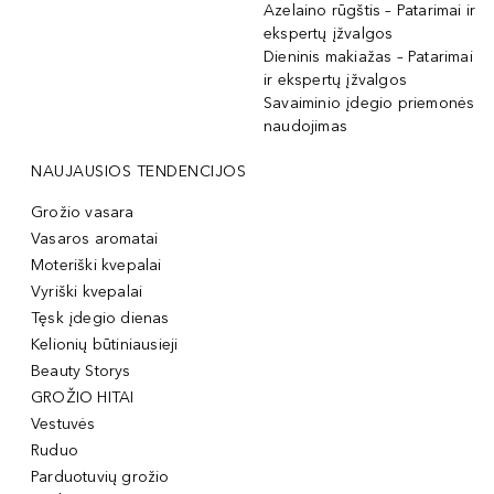
Azelaino rūgštis – Patarimai ir
ekspertų įžvalgos
Dieninis makiažas – Patarimai
ir ekspertų įžvalgos
Savaiminio įdegio priemonės
naudojimas
NAUJAUSIOS TENDENCIJOS
Grožio vasara
Vasaros aromatai
Moteriški kvepalai
Vyriški kvepalai
Tęsk įdegio dienas
Kelionių būtiniausieji
Beauty Storys
GROŽIO HITAI
Vestuvės
Ruduo
Parduotuvių grožio