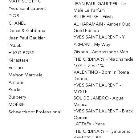
MATH SCIETIFIC
JEAN PAUL GAULTIER - Le
Yves Saint Laurent
Male Le Parfum
DIOR
BILLIE EILISH - Eilish
CHANEL
AL HARAMAIN - Amber Oud
Dolce & Gabbana
Gold Edition
YVES SAINT LAURENT - Y
Jean Paul Gaultier
ARMANI - My Way
PAESE
Gisada - Ambassador Men
HUGO BOSS
THE ORDINARY - Niacinamide
Kérastase
10% + Zinc 1%
Versace
VALENTINO - Born In Roma
Maison Margiela
Donna
Armani
YVES SAINT LAURENT -
Prada
MYSLF
Burberry
SOL DE JANEIRO - Agua
MOÉRIE
Mistica
YVES SAINT LAURENT - Black
Schwarzkopf Professional
Opium
LATTAFA - Yara
THE ORDINARY - Hyaluronic
Acid 2% + B5