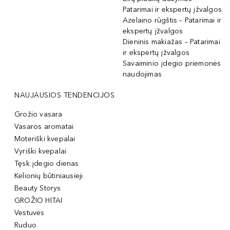
Patarimai ir ekspertų įžvalgos
Azelaino rūgštis – Patarimai ir
ekspertų įžvalgos
Dieninis makiažas – Patarimai
ir ekspertų įžvalgos
Savaiminio įdegio priemonės
naudojimas
NAUJAUSIOS TENDENCIJOS
Grožio vasara
Vasaros aromatai
Moteriški kvepalai
Vyriški kvepalai
Tęsk įdegio dienas
Kelionių būtiniausieji
Beauty Storys
GROŽIO HITAI
Vestuvės
Ruduo