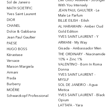
EMPORIO ARMANI - Stronger
Sol de Janeiro
With You Intensely
MATH SCIETIFIC
JEAN PAUL GAULTIER - Le
Yves Saint Laurent
Male Le Parfum
DIOR
BILLIE EILISH - Eilish
CHANEL
AL HARAMAIN - Amber Oud
Dolce & Gabbana
Gold Edition
YVES SAINT LAURENT - Y
Jean Paul Gaultier
ARMANI - My Way
PAESE
Gisada - Ambassador Men
HUGO BOSS
THE ORDINARY - Niacinamide
Kérastase
10% + Zinc 1%
Versace
VALENTINO - Born In Roma
Maison Margiela
Donna
Armani
YVES SAINT LAURENT -
Prada
MYSLF
Burberry
SOL DE JANEIRO - Agua
MOÉRIE
Mistica
YVES SAINT LAURENT - Black
Schwarzkopf Professional
Opium
LATTAFA - Yara