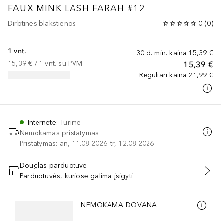
FAUX MINK LASH FARAH #12
Dirbtinės blakstienos
0
(
0
)
1 vnt.
30 d. min. kaina
15,39 €
15,39 €
 / 
1
vnt.
su PVM
15,39 €
Reguliari kaina
21,99 €
Internete
:
Turime
Nemokamas pristatymas
Pristatymas: an, 11.08.2026–tr, 12.08.2026
Douglas parduotuvė
Parduotuvės, kuriose galima įsigyti
PRIDĖTI Į KREPŠELĮ
Praleisti slankiklį
NEMOKAMA DOVANA