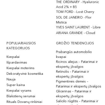
THE ORDINARY - Hyaluronic
Acid 2% + B5
TOM FORD - Lost Cherry
SOL DE JANEIRO - Flor
Mistica
YVES SAINT LAURENT - Libre
ARIANA GRANDE - Cloud
POPULIARIAUSIOS
GROŽIO TENDENCIJOS
KATEGORIJOS
Prabangūs automobilio
Kvepalai
kvapai
Ricinos aliejus – Patarimai ir
Išpardavimas
ekspertų įžvalgos
Kvepalai moterims
Retinolis – Patarimai ir
Dekoratyvinė kosmetika
ekspertų įžvalgos
Nauja
Pigmentinės dėmės –
Super kaina
Patarimai ir ekspertų įžvalgos
Kvepalai vyrams
Glicerinas – Patarimai ir
Blakstienų serumai
ekspertų įžvalgos
Salicilo rūgštis – Patarimai ir
Rituals Dovanų rinkiniai