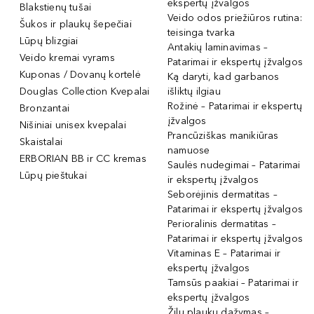
ekspertų įžvalgos
Blakstienų tušai
Veido odos priežiūros rutina:
Šukos ir plaukų šepečiai
teisinga tvarka
Lūpų blizgiai
Antakių laminavimas –
Veido kremai vyrams
Patarimai ir ekspertų įžvalgos
Kuponas / Dovanų kortelė
Ką daryti, kad garbanos
Douglas Collection Kvepalai
išliktų ilgiau
Rožinė – Patarimai ir ekspertų
Bronzantai
įžvalgos
Nišiniai unisex kvepalai
Prancūziškas manikiūras
Skaistalai
namuose
ERBORIAN BB ir CC kremas
Saulės nudegimai – Patarimai
Lūpų pieštukai
ir ekspertų įžvalgos
Seborėjinis dermatitas –
Patarimai ir ekspertų įžvalgos
Perioralinis dermatitas –
Patarimai ir ekspertų įžvalgos
Vitaminas E – Patarimai ir
ekspertų įžvalgos
Tamsūs paakiai – Patarimai ir
ekspertų įžvalgos
Žilų plaukų dažymas –