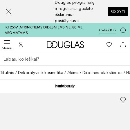
Douglas programėlę
[navigation.slideout.screenreader]
ir reguliariai gaukite
RODYTI
išskirtinius
pasiūlymus ir
nuolaidas
IKI 25%* ATRINKTIEMS DIDESNIEMS NEI 80 ML
Kodas:
BIG
AROMATAMS
Į Douglas pagrindinį pu
Į mano nor
Atidaryti meniu
Į mano paskyrą
Į kr
Meniu
Grįžk atgal
Vykdykite paiešką
Titulinis
Dekoratyvinė kosmetika
Akims
Dirbtinės blakstienos
H