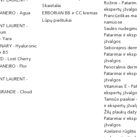
NT LAURENT -
Rožinė – Patarima
Skaistalai
ekspertų įžvalg
ANEIRO - Agua
ERBORIAN BB ir CC kremas
Prancūziškas ma
Lūpų pieštukai
namuose
NT LAURENT -
Saulės nudegima
ium
Patarimai ir eksp
- Yara
įžvalgos
NARY - Hyaluronic
Seborėjinis derm
+ B5
Patarimai ir eksp
 - Lost Cherry
įžvalgos
ANEIRO - Flor
Perioralinis derm
Patarimai ir eksp
NT LAURENT -
įžvalgos
Vitaminas E – Pat
GRANDE - Cloud
ekspertų įžvalg
Tamsūs paakiai –
ir ekspertų įžva
Žilų plaukų daž
Patarimai ir eksp
įžvalgos
Azelaino rūgštis