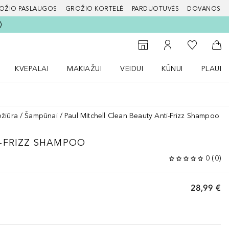
OŽIO PASLAUGOS
GROŽIO KORTELĖ
PARDUOTUVĖS
DOVANOS
slapį
Į mano nor
Į parduotuvių paiešką
Į mano paskyrą
Į kr
KVEPALAI
MAKIAŽUI
VEIDUI
KŪNUI
PLAUK
ŽENKLAI meniu
Atidaryti Kvepalai meniu
Atidaryti MAKIAŽUI meniu
Atidaryti VEIDUI meniu
Atidaryti KŪNUI men
Atidaryt
ežiūra
Šampūnai
Paul Mitchell Clean Beauty Anti-Frizz Shampoo
-FRIZZ SHAMPOO
0
(
0
)
28,99 €