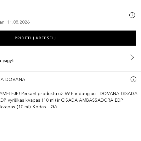
–an, 11.08.2026
PRIDĖTI Į KREPŠELĮ
 įsigyti
A DOVANA
AMĖLĖJE! Perkant produktų už 69 € ir daugiau - DOVANA GISADA
EDP vyriškas kvapas (10 ml) ir GISADA AMBASSADORA EDP
 kvapas (10 ml). Kodas – GA