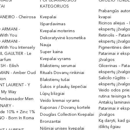
RIAUSI
POPULIARIAUSIOS
GROŽIO TENDE
AI
KATEGORIJOS
Prabangūs auto
ANEIRO - Cheirosa
Kvepalai
kvapai
Ricinos aliejus – 
Išpardavimas
 ARMANI -
ekspertų įžvalg
Kvepalai moterims
 With You
Retinolis – Patari
Dekoratyvinė kosmetika
 ARMANI -
ekspertų įžvalg
Nauja
With You Intensely
Pigmentinės dė
Super kaina
L GAULTIER - Le
Patarimai ir eksp
Kvepalai vyrams
Parfum
įžvalgos
ISH - Eilish
Blakstienų serumai
Glicerinas – Pata
ekspertų įžvalg
MAIN - Amber Oud
Rituals Dovanų rinkiniai
Salicilo rūgštis –
ion
Blakstienų tušai
ekspertų įžvalg
NT LAURENT - Y
Šukos ir plaukų šepečiai
Veido odos prie
- My Way
Lūpų blizgiai
rutina: teisinga 
 Ambassador Men
Veido kremai vyrams
Antakių laminav
INARY -
Kuponas / Dovanų kortelė
Patarimai ir eksp
ide 10% + Zinc 1%
Douglas Collection Kvepalai
įžvalgos
O - Born In Roma
Ką daryti, kad 
Bronzantai
išliktų ilgiau
Nišiniai unisex kvepalai