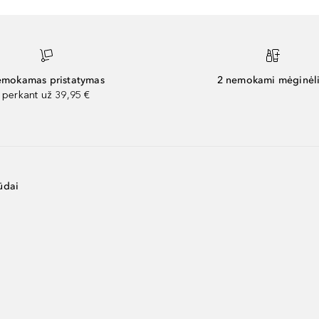
mokamas pristatymas
2 nemokami mėginėli
perkant už 39,95 €
ūdai