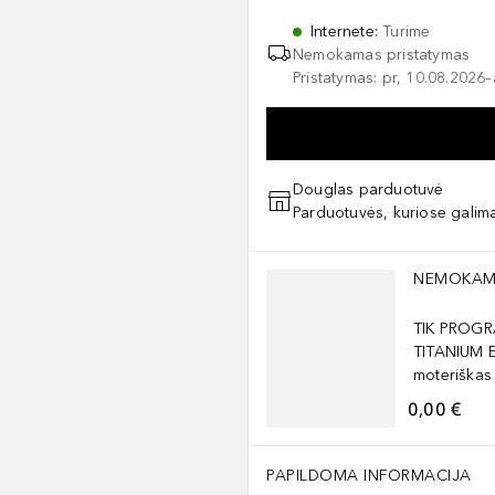
Internete
:
Turime
Nemokamas pristatymas
Pristatymas: pr, 10.08.2026
Douglas parduotuvė
Parduotuvės, kuriose galima
Praleisti slankiklį
NEMOKAM
TIK PROGR
TITANIUM 
moteriškas
0,00 €
PAPILDOMA INFORMACIJA