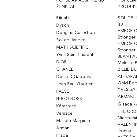
POPULIARIAUSI PREKIŲ
POPULIA
ŽENKLAI
PRODUKT
Rituals
SOL DE J
48
Dyson
EMPORIO
Douglas Collection
Stronger
Sol de Janeiro
EMPORIO
MATH SCIETIFIC
Stronger 
Yves Saint Laurent
JEAN PAU
DIOR
Male Le 
CHANEL
BILLIE EIL
Dolce & Gabbana
AL HARA
Gold Edit
Jean Paul Gaultier
YVES SAI
PAESE
ARMANI 
HUGO BOSS
Gisada -
Kérastase
THE ORD
Versace
Niacinam
Maison Margiela
VALENTIN
Armani
Donna
Prada