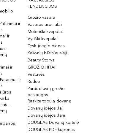
NCIJOS
NAUJAUSIOS
TENDENCIJOS
mobilio
Grožio vasara
Patarimai ir
Vasaros aromatai
os
Moteriški kvepalai
mai ir
Vyriški kvepalai
os
Tęsk įdegio dienas
mės –
Kelionių būtiniausieji
ertų
Beauty Storys
rimai ir
GROŽIO HITAI
os
Vestuvės
 Patarimai ir
Ruduo
os
Parduotuvių grožio
žiūros
paslaugos
tvarka
Raskite tobulą dovaną
imas –
Dovanų idėjos Jai
ertų
Dovanų idėjos Jam
DOUGLAS Dovanų kortelė
garbanos
DOUGLAS PDF kuponas