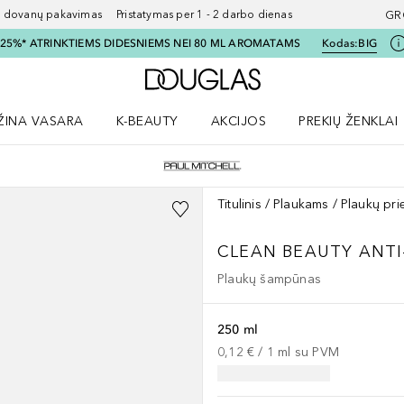
ovanų pakavimas Pristatymas per 1 - 2 darbo dienas
GR
I 25%* ATRINKTIEMS DIDESNIEMS NEI 80 ML AROMATAMS
Kodas:
BIG
Į Douglas pagrindinį pu
ŽINA VASARA
K-BEAUTY
AKCIJOS
PREKIŲ ŽENKLAI
meniu
aryti Amžina vasara meniu
Atidaryti AKCIJOS meniu
Atidaryti PREKIŲ 
Titulinis
Plaukams
Plaukų pri
CLEAN BEAUTY ANTI
Plaukų šampūnas
250 ml
0,12 €
 / 
1
ml
su PVM