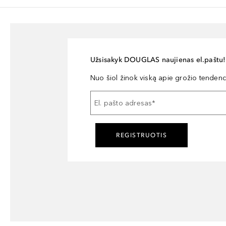
Užsisakyk DOUGLAS naujienas el.paštu!
Nuo šiol žinok viską apie grožio tendencij
El. pašto adresas
*
REGISTRUOTIS