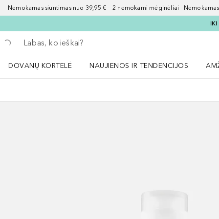
Nemokamas siuntimas nuo 39,95 € 2 nemokami mėginėliai Nemokamas d
IK
Grįžk atgal
Vykdykite paiešką
DOVANŲ KORTELĖ
NAUJIENOS IR TENDENCIJOS
AM
Atidaryti NAUJIENOS IR TENDENCIJOS 
Atid