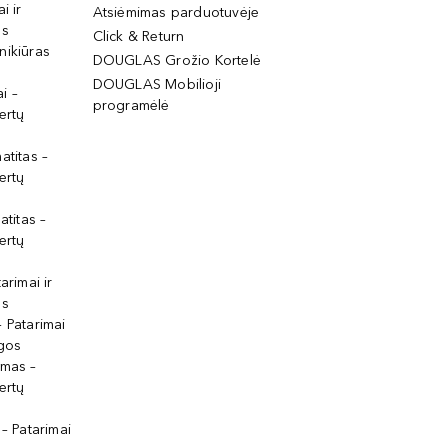
i ir
Atsiėmimas parduotuvėje
os
Click & Return
nikiūras
DOUGLAS Grožio Kortelė
DOUGLAS Mobilioji
i –
programėlė
ertų
atitas –
ertų
atitas –
ertų
arimai ir
os
 Patarimai
lgos
ymas –
ertų
 – Patarimai