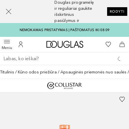
Douglas programėlę
[navigation.slideout.screenreader]
ir reguliariai gaukite
RODYTI
išskirtinius
pasiūlymus ir
nuolaidas
NEMOKAMAS PRISTATYMAS Į PAŠTOMATUS IKI 08 09
Į Douglas pagrindinį pu
Į mano nor
Atidaryti meniu
Į mano paskyrą
Į kr
Meniu
Grįžk atgal
Vykdykite paiešką
Titulinis
Kūno odos priežiūra
Apsauginės priemonės nuo saulės