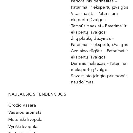
Perioralinis dermatitas –
Patarimai ir ekspertų įžvalgos
Vitaminas E – Patarimai ir
ekspertų įžvalgos
Tamsūs paakiai – Patarimai ir
ekspertų įžvalgos
Žilų plaukų dažymas –
Patarimai ir ekspertų įžvalgos
Azelaino rūgštis – Patarimai ir
ekspertų įžvalgos
Dieninis makiažas – Patarimai
ir ekspertų įžvalgos
Savaiminio įdegio priemonės
naudojimas
NAUJAUSIOS TENDENCIJOS
Grožio vasara
Vasaros aromatai
Moteriški kvepalai
Vyriški kvepalai