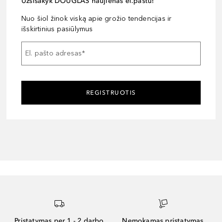
Užsisakyk DOUGLAS naujienas el.paštu!
Nuo šiol žinok viską apie grožio tendencijas ir
išskirtinius pasiūlymus
El. pašto adresas
*
REGISTRUOTIS
Pristatymas per 1 - 2 darbo
Nemokamas pristatymas