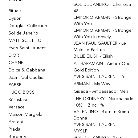
SOL DE JANEIRO - Cheirosa
Rituals
48
EMPORIO ARMANI - Stronger
Dyson
With You
Douglas Collection
EMPORIO ARMANI - Stronger
Sol de Janeiro
With You Intensely
MATH SCIETIFIC
JEAN PAUL GAULTIER - Le
Yves Saint Laurent
Male Le Parfum
DIOR
BILLIE EILISH - Eilish
CHANEL
AL HARAMAIN - Amber Oud
Dolce & Gabbana
Gold Edition
YVES SAINT LAURENT - Y
Jean Paul Gaultier
ARMANI - My Way
PAESE
Gisada - Ambassador Men
HUGO BOSS
THE ORDINARY - Niacinamide
Kérastase
10% + Zinc 1%
Versace
VALENTINO - Born In Roma
Maison Margiela
Donna
Armani
YVES SAINT LAURENT -
Prada
MYSLF
Burberry
SOL DE JANEIRO - Agua