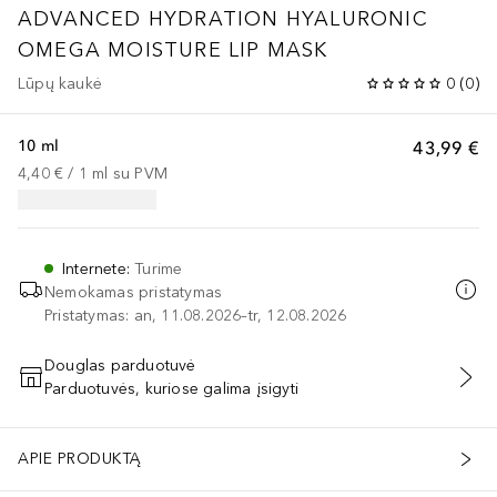
ADVANCED HYDRATION
HYALURONIC
OMEGA MOISTURE LIP MASK
Lūpų kaukė
0
(
0
)
10 ml
43,99 €
4,40 €
 / 
1
ml
su PVM
Internete
:
Turime
Nemokamas pristatymas
Pristatymas: an, 11.08.2026–tr, 12.08.2026
Douglas parduotuvė
Parduotuvės, kuriose galima įsigyti
PRIDĖTI Į KREPŠELĮ
APIE PRODUKTĄ