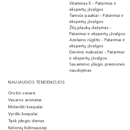
Vitaminas E – Patarimai ir
ekspertų įžvalgos
Tamsūs paakiai – Patarimai ir
ekspertų įžvalgos
Žilų plaukų dažymas –
Patarimai ir ekspertų įžvalgos
Azelaino rūgštis – Patarimai ir
ekspertų įžvalgos
Dieninis makiažas – Patarimai
ir ekspertų įžvalgos
Savaiminio įdegio priemonės
naudojimas
NAUJAUSIOS TENDENCIJOS
Grožio vasara
Vasaros aromatai
Moteriški kvepalai
Vyriški kvepalai
Tęsk įdegio dienas
Kelionių būtiniausieji