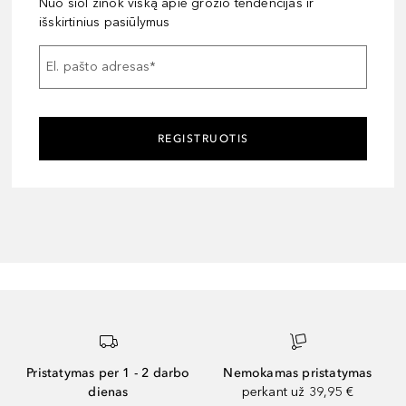
Nuo šiol žinok viską apie grožio tendencijas ir
išskirtinius pasiūlymus
El. pašto adresas
*
REGISTRUOTIS
Pristatymas per 1 - 2 darbo
Nemokamas pristatymas
dienas
perkant už 39,95 €