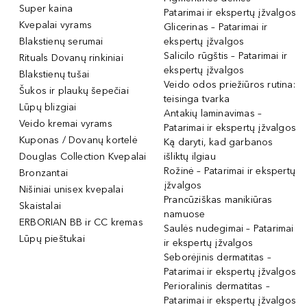
Super kaina
Patarimai ir ekspertų įžvalgos
Kvepalai vyrams
Glicerinas – Patarimai ir
Blakstienų serumai
ekspertų įžvalgos
Salicilo rūgštis – Patarimai ir
Rituals Dovanų rinkiniai
ekspertų įžvalgos
Blakstienų tušai
Veido odos priežiūros rutina:
Šukos ir plaukų šepečiai
teisinga tvarka
Lūpų blizgiai
Antakių laminavimas –
Veido kremai vyrams
Patarimai ir ekspertų įžvalgos
Kuponas / Dovanų kortelė
Ką daryti, kad garbanos
Douglas Collection Kvepalai
išliktų ilgiau
Rožinė – Patarimai ir ekspertų
Bronzantai
įžvalgos
Nišiniai unisex kvepalai
Prancūziškas manikiūras
Skaistalai
namuose
ERBORIAN BB ir CC kremas
Saulės nudegimai – Patarimai
Lūpų pieštukai
ir ekspertų įžvalgos
Seborėjinis dermatitas –
Patarimai ir ekspertų įžvalgos
Perioralinis dermatitas –
Patarimai ir ekspertų įžvalgos