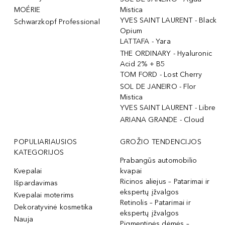
MOÉRIE
Mistica
YVES SAINT LAURENT - Black
Schwarzkopf Professional
Opium
LATTAFA - Yara
THE ORDINARY - Hyaluronic
Acid 2% + B5
TOM FORD - Lost Cherry
SOL DE JANEIRO - Flor
Mistica
YVES SAINT LAURENT - Libre
ARIANA GRANDE - Cloud
POPULIARIAUSIOS
GROŽIO TENDENCIJOS
KATEGORIJOS
Prabangūs automobilio
Kvepalai
kvapai
Ricinos aliejus – Patarimai ir
Išpardavimas
ekspertų įžvalgos
Kvepalai moterims
Retinolis – Patarimai ir
Dekoratyvinė kosmetika
ekspertų įžvalgos
Nauja
Pigmentinės dėmės –