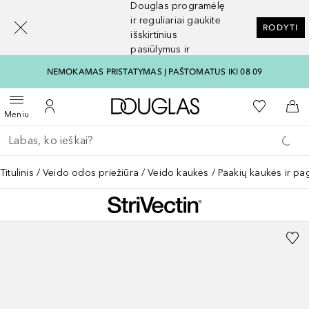
Douglas programėlę
[navigation.slideout.screenreader]
ir reguliariai gaukite
RODYTI
išskirtinius
pasiūlymus ir
nuolaidas
NEMOKAMAS PRISTATYMAS Į PAŠTOMATUS IKI 08 09
Į Douglas pagrindinį pu
Į mano nor
Atidaryti meniu
Į mano paskyrą
Į kr
Meniu
Grįžk atgal
Vykdykite paiešką
Titulinis
Veido odos priežiūra
Veido kaukės
Paakių kaukės ir pa