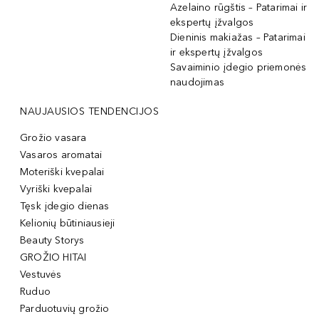
Azelaino rūgštis – Patarimai ir
ekspertų įžvalgos
Dieninis makiažas – Patarimai
ir ekspertų įžvalgos
Savaiminio įdegio priemonės
naudojimas
NAUJAUSIOS TENDENCIJOS
Grožio vasara
Vasaros aromatai
Moteriški kvepalai
Vyriški kvepalai
Tęsk įdegio dienas
Kelionių būtiniausieji
Beauty Storys
GROŽIO HITAI
Vestuvės
Ruduo
Parduotuvių grožio