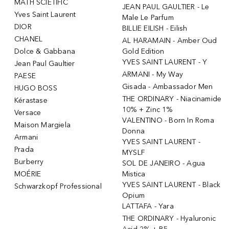
MATH SCIETIFIC
JEAN PAUL GAULTIER - Le
Yves Saint Laurent
Male Le Parfum
DIOR
BILLIE EILISH - Eilish
CHANEL
AL HARAMAIN - Amber Oud
Dolce & Gabbana
Gold Edition
YVES SAINT LAURENT - Y
Jean Paul Gaultier
ARMANI - My Way
PAESE
Gisada - Ambassador Men
HUGO BOSS
THE ORDINARY - Niacinamide
Kérastase
10% + Zinc 1%
Versace
VALENTINO - Born In Roma
Maison Margiela
Donna
Armani
YVES SAINT LAURENT -
Prada
MYSLF
Burberry
SOL DE JANEIRO - Agua
MOÉRIE
Mistica
YVES SAINT LAURENT - Black
Schwarzkopf Professional
Opium
LATTAFA - Yara
THE ORDINARY - Hyaluronic