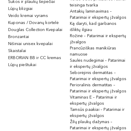
Šukos ir plaukų šepečiai
teisinga tvarka
Lūpų blizgiai
Antakių laminavimas –
Veido kremai vyrams
Patarimai ir ekspertų įžvalgos
Kuponas / Dovanų kortelė
Ką daryti, kad garbanos
Douglas Collection Kvepalai
išliktų ilgiau
Rožinė – Patarimai ir ekspertų
Bronzantai
įžvalgos
Nišiniai unisex kvepalai
Prancūziškas manikiūras
Skaistalai
namuose
ERBORIAN BB ir CC kremas
Saulės nudegimai – Patarimai
Lūpų pieštukai
ir ekspertų įžvalgos
Seborėjinis dermatitas –
Patarimai ir ekspertų įžvalgos
Perioralinis dermatitas –
Patarimai ir ekspertų įžvalgos
Vitaminas E – Patarimai ir
ekspertų įžvalgos
Tamsūs paakiai – Patarimai ir
ekspertų įžvalgos
Žilų plaukų dažymas –
Patarimai ir ekspertų įžvalgos