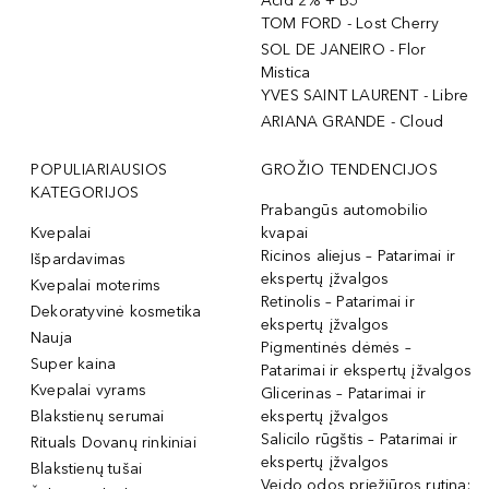
Acid 2% + B5
TOM FORD - Lost Cherry
SOL DE JANEIRO - Flor
Mistica
YVES SAINT LAURENT - Libre
ARIANA GRANDE - Cloud
POPULIARIAUSIOS
GROŽIO TENDENCIJOS
KATEGORIJOS
Prabangūs automobilio
Kvepalai
kvapai
Ricinos aliejus – Patarimai ir
Išpardavimas
ekspertų įžvalgos
Kvepalai moterims
Retinolis – Patarimai ir
Dekoratyvinė kosmetika
ekspertų įžvalgos
Nauja
Pigmentinės dėmės –
Super kaina
Patarimai ir ekspertų įžvalgos
Kvepalai vyrams
Glicerinas – Patarimai ir
Blakstienų serumai
ekspertų įžvalgos
Salicilo rūgštis – Patarimai ir
Rituals Dovanų rinkiniai
ekspertų įžvalgos
Blakstienų tušai
Veido odos priežiūros rutina: