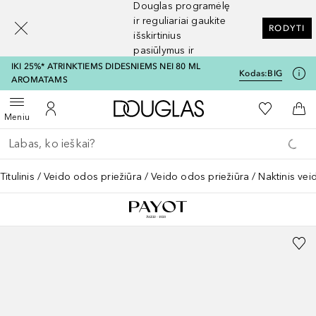
Douglas programėlę
[navigation.slideout.screenreader]
ir reguliariai gaukite
RODYTI
išskirtinius
pasiūlymus ir
nuolaidas
IKI 25%* ATRINKTIEMS DIDESNIEMS NEI 80 ML
Kodas:
BIG
AROMATAMS
Į Douglas pagrindinį pu
Į mano nor
Atidaryti meniu
Į mano paskyrą
Į kr
Meniu
Grįžk atgal
Vykdykite paiešką
Titulinis
Veido odos priežiūra
Veido odos priežiūra
Naktinis ve