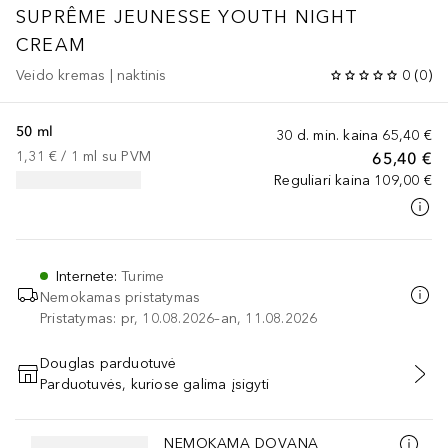
SUPRÊME JEUNESSE YOUTH NIGHT
CREAM
Veido kremas | naktinis
0
(
0
)
50 ml
30 d. min. kaina
65,40 €
1,31 €
 / 
1
ml
su PVM
65,40 €
Reguliari kaina
109,00 €
Internete
:
Turime
Nemokamas pristatymas
Pristatymas: pr, 10.08.2026–an, 11.08.2026
Douglas parduotuvė
Parduotuvės, kuriose galima įsigyti
PRIDĖTI Į KREPŠELĮ
Praleisti slankiklį
NEMOKAMA DOVANA