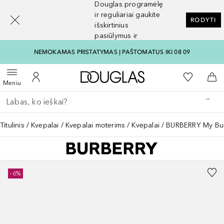
Douglas programėlę
[navigation.slideout.screenreader]
ir reguliariai gaukite
RODYTI
išskirtinius
pasiūlymus ir
nuolaidas
NEMOKAMAS PRISTATYMAS Į PAŠTOMATUS IKI 08 09
Į Douglas pagrindinį pu
Į mano nor
Atidaryti meniu
Į mano paskyrą
Į kr
Meniu
Grįžk atgal
Vykdykite paiešką
Titulinis
Kvepalai
Kvepalai moterims
Kvepalai
BURBERRY My Bur
-6%