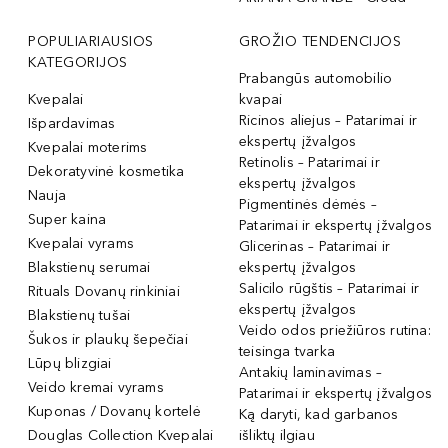
POPULIARIAUSIOS
GROŽIO TENDENCIJOS
KATEGORIJOS
Prabangūs automobilio
Kvepalai
kvapai
Ricinos aliejus – Patarimai ir
Išpardavimas
ekspertų įžvalgos
Kvepalai moterims
Retinolis – Patarimai ir
Dekoratyvinė kosmetika
ekspertų įžvalgos
Nauja
Pigmentinės dėmės –
Super kaina
Patarimai ir ekspertų įžvalgos
Kvepalai vyrams
Glicerinas – Patarimai ir
Blakstienų serumai
ekspertų įžvalgos
Salicilo rūgštis – Patarimai ir
Rituals Dovanų rinkiniai
ekspertų įžvalgos
Blakstienų tušai
Veido odos priežiūros rutina:
Šukos ir plaukų šepečiai
teisinga tvarka
Lūpų blizgiai
Antakių laminavimas –
Veido kremai vyrams
Patarimai ir ekspertų įžvalgos
Kuponas / Dovanų kortelė
Ką daryti, kad garbanos
Douglas Collection Kvepalai
išliktų ilgiau