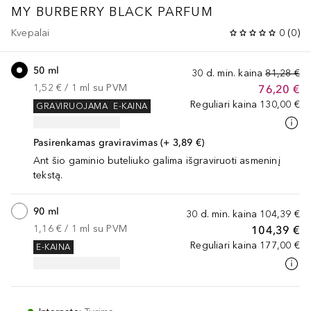
MY BURBERRY BLACK
PARFUM
Kvepalai
0
(
0
)
50 ml
30 d. min. kaina
81,28 €
1,52 €
 / 
1
ml
su PVM
76,20 €
Reguliari kaina
130,00 €
GRAVIRUOJAMA
E-KAINA
Pasirenkamas graviravimas (+ 3,89 €)
Ant šio gaminio buteliuko galima išgraviruoti asmeninį
tekstą.
90 ml
30 d. min. kaina
104,39 €
1,16 €
 / 
1
ml
su PVM
104,39 €
Reguliari kaina
177,00 €
E-KAINA