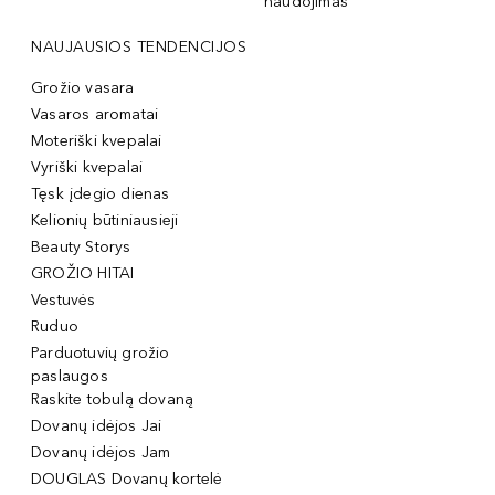
naudojimas
NAUJAUSIOS TENDENCIJOS
Grožio vasara
Vasaros aromatai
Moteriški kvepalai
Vyriški kvepalai
Tęsk įdegio dienas
Kelionių būtiniausieji
Beauty Storys
GROŽIO HITAI
Vestuvės
Ruduo
Parduotuvių grožio
paslaugos
Raskite tobulą dovaną
Dovanų idėjos Jai
Dovanų idėjos Jam
DOUGLAS Dovanų kortelė