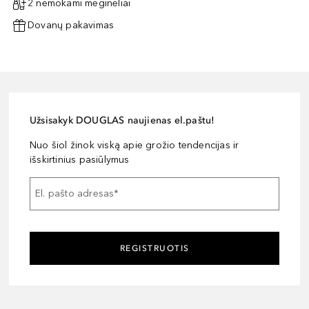
2 nemokami mėginėliai
Dovanų pakavimas
Užsisakyk DOUGLAS naujienas el.paštu!
Nuo šiol žinok viską apie grožio tendencijas ir
išskirtinius pasiūlymus
El. pašto adresas
*
REGISTRUOTIS