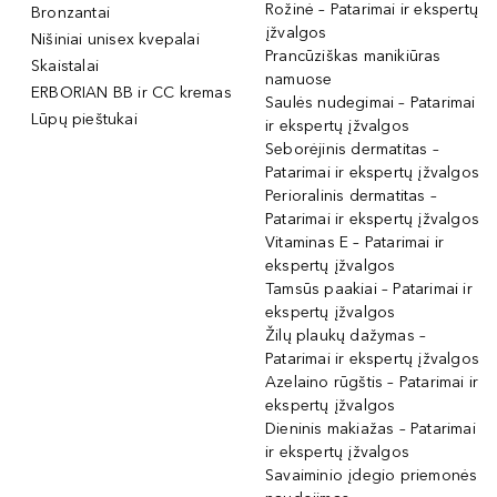
Rožinė – Patarimai ir ekspertų
Bronzantai
įžvalgos
Nišiniai unisex kvepalai
Prancūziškas manikiūras
Skaistalai
namuose
ERBORIAN BB ir CC kremas
Saulės nudegimai – Patarimai
Lūpų pieštukai
ir ekspertų įžvalgos
Seborėjinis dermatitas –
Patarimai ir ekspertų įžvalgos
Perioralinis dermatitas –
Patarimai ir ekspertų įžvalgos
Vitaminas E – Patarimai ir
ekspertų įžvalgos
Tamsūs paakiai – Patarimai ir
ekspertų įžvalgos
Žilų plaukų dažymas –
Patarimai ir ekspertų įžvalgos
Azelaino rūgštis – Patarimai ir
ekspertų įžvalgos
Dieninis makiažas – Patarimai
ir ekspertų įžvalgos
Savaiminio įdegio priemonės