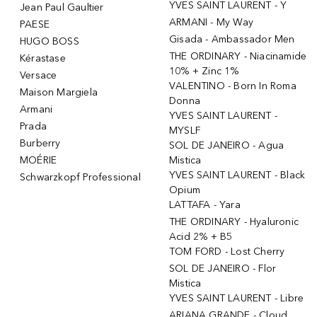
YVES SAINT LAURENT - Y
Jean Paul Gaultier
ARMANI - My Way
PAESE
Gisada - Ambassador Men
HUGO BOSS
THE ORDINARY - Niacinamide
Kérastase
10% + Zinc 1%
Versace
VALENTINO - Born In Roma
Maison Margiela
Donna
Armani
YVES SAINT LAURENT -
Prada
MYSLF
Burberry
SOL DE JANEIRO - Agua
MOÉRIE
Mistica
YVES SAINT LAURENT - Black
Schwarzkopf Professional
Opium
LATTAFA - Yara
THE ORDINARY - Hyaluronic
Acid 2% + B5
TOM FORD - Lost Cherry
SOL DE JANEIRO - Flor
Mistica
YVES SAINT LAURENT - Libre
ARIANA GRANDE - Cloud