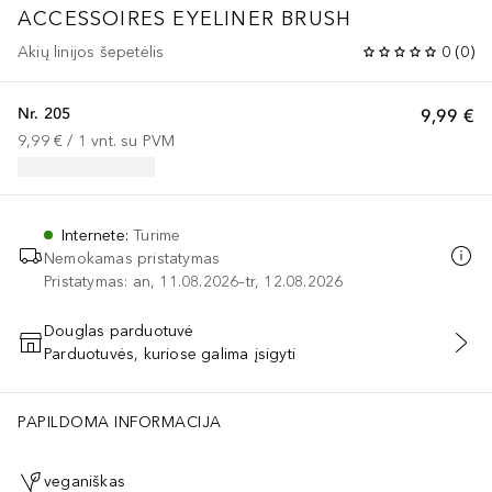
ACCESSOIRES
EYELINER BRUSH
Akių linijos šepetėlis
0
(
0
)
Nr. 205
9,99 €
9,99 €
 / 
1
vnt.
su PVM
Internete
:
Turime
Nemokamas pristatymas
Pristatymas: an, 11.08.2026–tr, 12.08.2026
Douglas parduotuvė
Parduotuvės, kuriose galima įsigyti
PRIDĖTI Į KREPŠELĮ
PAPILDOMA INFORMACIJA
veganiškas