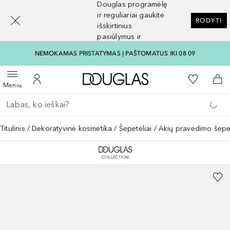
Douglas programėlę
[navigation.slideout.screenreader]
ir reguliariai gaukite
RODYTI
išskirtinius
pasiūlymus ir
nuolaidas
NEMOKAMAS PRISTATYMAS Į PAŠTOMATUS IKI 08 09
Į Douglas pagrindinį pu
Į mano nor
Atidaryti meniu
Į mano paskyrą
Į kr
Meniu
Grįžk atgal
Vykdykite paiešką
Titulinis
Dekoratyvinė kosmetika
Šepetėliai
Akių pravedimo šepet