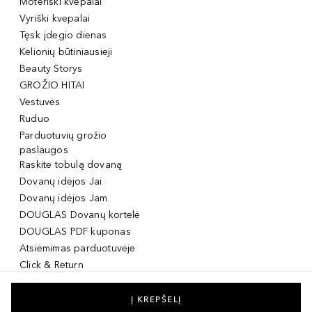
Moteriški kvepalai
Vyriški kvepalai
Tęsk įdegio dienas
Kelionių būtiniausieji
Beauty Storys
GROŽIO HITAI
Vestuvės
Ruduo
Parduotuvių grožio
paslaugos
Raskite tobulą dovaną
Dovanų idėjos Jai
Dovanų idėjos Jam
DOUGLAS Dovanų kortelė
DOUGLAS PDF kuponas
Atsiėmimas parduotuvėje
Click & Return
DOUGLAS Grožio Kortelė
DOUGLAS Mobilioji
Į KREPŠELĮ