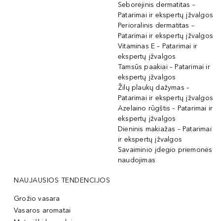
Seborėjinis dermatitas –
Patarimai ir ekspertų įžvalgos
Perioralinis dermatitas –
Patarimai ir ekspertų įžvalgos
Vitaminas E – Patarimai ir
ekspertų įžvalgos
Tamsūs paakiai – Patarimai ir
ekspertų įžvalgos
Žilų plaukų dažymas –
Patarimai ir ekspertų įžvalgos
Azelaino rūgštis – Patarimai ir
ekspertų įžvalgos
Dieninis makiažas – Patarimai
ir ekspertų įžvalgos
Savaiminio įdegio priemonės
naudojimas
NAUJAUSIOS TENDENCIJOS
Grožio vasara
Vasaros aromatai