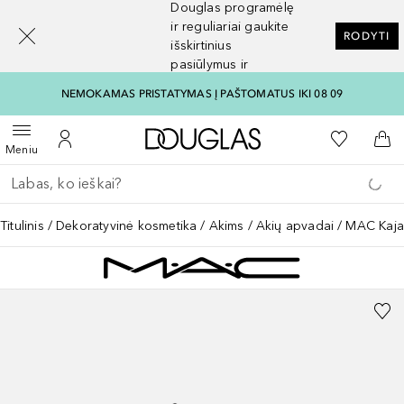
Douglas programėlę
[navigation.slideout.screenreader]
ir reguliariai gaukite
RODYTI
išskirtinius
pasiūlymus ir
nuolaidas
NEMOKAMAS PRISTATYMAS Į PAŠTOMATUS IKI 08 09
Į Douglas pagrindinį pu
Į mano nor
Atidaryti meniu
Į mano paskyrą
Į kr
Meniu
Grįžk atgal
Vykdykite paiešką
Titulinis
Dekoratyvinė kosmetika
Akims
Akių apvadai
MAC Kajal