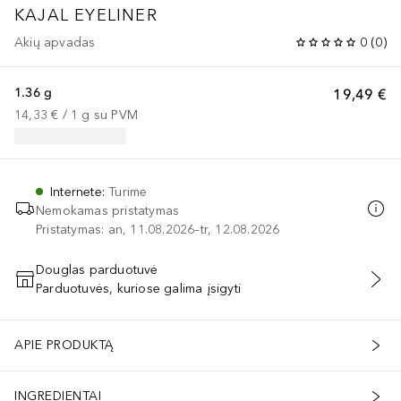
KAJAL EYELINER
Akių apvadas
0
(
0
)
1.36 g
19,49 €
14,33 €
 / 
1
g
su PVM
Internete
:
Turime
Nemokamas pristatymas
Pristatymas: an, 11.08.2026–tr, 12.08.2026
Douglas parduotuvė
Parduotuvės, kuriose galima įsigyti
PRIDĖTI Į KREPŠELĮ
APIE PRODUKTĄ
INGREDIENTAI