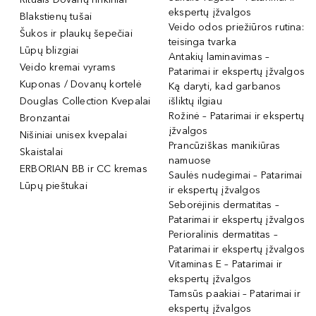
ekspertų įžvalgos
Blakstienų tušai
Veido odos priežiūros rutina:
Šukos ir plaukų šepečiai
teisinga tvarka
Lūpų blizgiai
Antakių laminavimas –
Veido kremai vyrams
Patarimai ir ekspertų įžvalgos
Kuponas / Dovanų kortelė
Ką daryti, kad garbanos
Douglas Collection Kvepalai
išliktų ilgiau
Rožinė – Patarimai ir ekspertų
Bronzantai
įžvalgos
Nišiniai unisex kvepalai
Prancūziškas manikiūras
Skaistalai
namuose
ERBORIAN BB ir CC kremas
Saulės nudegimai – Patarimai
Lūpų pieštukai
ir ekspertų įžvalgos
Seborėjinis dermatitas –
Patarimai ir ekspertų įžvalgos
Perioralinis dermatitas –
Patarimai ir ekspertų įžvalgos
Vitaminas E – Patarimai ir
ekspertų įžvalgos
Tamsūs paakiai – Patarimai ir
ekspertų įžvalgos