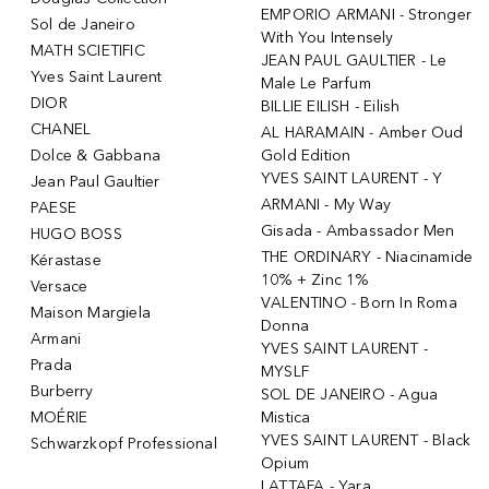
EMPORIO ARMANI - Stronger
Sol de Janeiro
With You Intensely
MATH SCIETIFIC
JEAN PAUL GAULTIER - Le
Yves Saint Laurent
Male Le Parfum
DIOR
BILLIE EILISH - Eilish
CHANEL
AL HARAMAIN - Amber Oud
Dolce & Gabbana
Gold Edition
YVES SAINT LAURENT - Y
Jean Paul Gaultier
ARMANI - My Way
PAESE
Gisada - Ambassador Men
HUGO BOSS
THE ORDINARY - Niacinamide
Kérastase
10% + Zinc 1%
Versace
VALENTINO - Born In Roma
Maison Margiela
Donna
Armani
YVES SAINT LAURENT -
Prada
MYSLF
Burberry
SOL DE JANEIRO - Agua
MOÉRIE
Mistica
YVES SAINT LAURENT - Black
Schwarzkopf Professional
Opium
LATTAFA - Yara