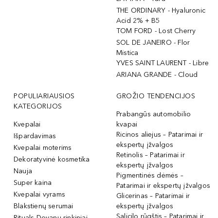
THE ORDINARY - Hyaluronic
Acid 2% + B5
TOM FORD - Lost Cherry
SOL DE JANEIRO - Flor
Mistica
YVES SAINT LAURENT - Libre
ARIANA GRANDE - Cloud
POPULIARIAUSIOS
GROŽIO TENDENCIJOS
KATEGORIJOS
Prabangūs automobilio
Kvepalai
kvapai
Ricinos aliejus – Patarimai ir
Išpardavimas
ekspertų įžvalgos
Kvepalai moterims
Retinolis – Patarimai ir
Dekoratyvinė kosmetika
ekspertų įžvalgos
Nauja
Pigmentinės dėmės –
Super kaina
Patarimai ir ekspertų įžvalgos
Kvepalai vyrams
Glicerinas – Patarimai ir
Blakstienų serumai
ekspertų įžvalgos
Salicilo rūgštis – Patarimai ir
Rituals Dovanų rinkiniai