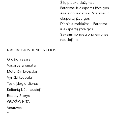
Žilų plaukų dažymas –
Patarimai ir ekspertų įžvalgos
Azelaino rūgštis – Patarimai ir
ekspertų įžvalgos
Dieninis makiažas – Patarimai
ir ekspertų įžvalgos
Savaiminio įdegio priemonės
naudojimas
NAUJAUSIOS TENDENCIJOS
Grožio vasara
Vasaros aromatai
Moteriški kvepalai
Vyriški kvepalai
Tęsk įdegio dienas
Kelionių būtiniausieji
Beauty Storys
GROŽIO HITAI
Vestuvės