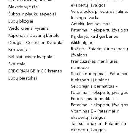
ekspertų įžvalgos
Blakstienų tušai
Veido odos priežiūros rutina:
Šukos ir plaukų šepečiai
teisinga tvarka
Lūpų blizgiai
Antakių laminavimas –
Veido kremai vyrams
Patarimai ir ekspertų įžvalgos
Kuponas / Dovanų kortelė
Ką daryti, kad garbanos
Douglas Collection Kvepalai
išliktų ilgiau
Rožinė – Patarimai ir ekspertų
Bronzantai
įžvalgos
Nišiniai unisex kvepalai
Prancūziškas manikiūras
Skaistalai
namuose
ERBORIAN BB ir CC kremas
Saulės nudegimai – Patarimai
Lūpų pieštukai
ir ekspertų įžvalgos
Seborėjinis dermatitas –
Patarimai ir ekspertų įžvalgos
Perioralinis dermatitas –
Patarimai ir ekspertų įžvalgos
Vitaminas E – Patarimai ir
ekspertų įžvalgos
Tamsūs paakiai – Patarimai ir
ekspertų įžvalgos