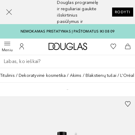
Douglas programėlę
[navigation.slideout.screenreader]
ir reguliariai gaukite
RODYTI
išskirtinius
pasiūlymus ir
nuolaidas
NEMOKAMAS PRISTATYMAS Į PAŠTOMATUS IKI 08 09
Į Douglas pagrindinį pu
Į mano nor
Atidaryti meniu
Į mano paskyrą
Į kr
Meniu
Grįžk atgal
Vykdykite paiešką
Titulinis
Dekoratyvinė kosmetika
Akims
Blakstienų tušai
L’Oréal