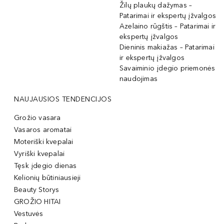
Žilų plaukų dažymas –
Patarimai ir ekspertų įžvalgos
Azelaino rūgštis – Patarimai ir
ekspertų įžvalgos
Dieninis makiažas – Patarimai
ir ekspertų įžvalgos
Savaiminio įdegio priemonės
naudojimas
NAUJAUSIOS TENDENCIJOS
Grožio vasara
Vasaros aromatai
Moteriški kvepalai
Vyriški kvepalai
Tęsk įdegio dienas
Kelionių būtiniausieji
Beauty Storys
GROŽIO HITAI
Vestuvės