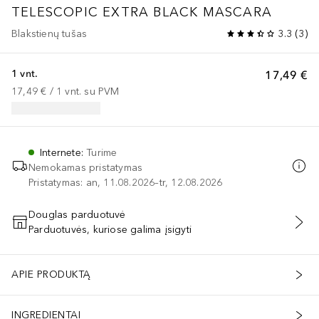
TELESCOPIC EXTRA BLACK MASCARA
Blakstienų tušas
3.3
(
3
)
1 vnt.
17,49 €
17,49 €
 / 
1
vnt.
su PVM
Internete
:
Turime
Nemokamas pristatymas
Pristatymas: an, 11.08.2026–tr, 12.08.2026
Douglas parduotuvė
Parduotuvės, kuriose galima įsigyti
PRIDĖTI Į KREPŠELĮ
APIE PRODUKTĄ
INGREDIENTAI