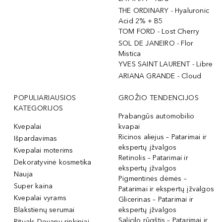
THE ORDINARY - Hyaluronic
Acid 2% + B5
TOM FORD - Lost Cherry
SOL DE JANEIRO - Flor
Mistica
YVES SAINT LAURENT - Libre
ARIANA GRANDE - Cloud
POPULIARIAUSIOS
GROŽIO TENDENCIJOS
KATEGORIJOS
Prabangūs automobilio
Kvepalai
kvapai
Ricinos aliejus – Patarimai ir
Išpardavimas
ekspertų įžvalgos
Kvepalai moterims
Retinolis – Patarimai ir
Dekoratyvinė kosmetika
ekspertų įžvalgos
Nauja
Pigmentinės dėmės –
Super kaina
Patarimai ir ekspertų įžvalgos
Kvepalai vyrams
Glicerinas – Patarimai ir
Blakstienų serumai
ekspertų įžvalgos
Salicilo rūgštis – Patarimai ir
Rituals Dovanų rinkiniai