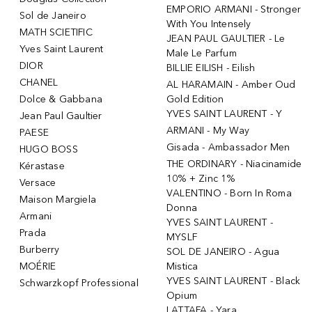
EMPORIO ARMANI - Stronger
Sol de Janeiro
With You Intensely
MATH SCIETIFIC
JEAN PAUL GAULTIER - Le
Yves Saint Laurent
Male Le Parfum
DIOR
BILLIE EILISH - Eilish
CHANEL
AL HARAMAIN - Amber Oud
Dolce & Gabbana
Gold Edition
YVES SAINT LAURENT - Y
Jean Paul Gaultier
ARMANI - My Way
PAESE
Gisada - Ambassador Men
HUGO BOSS
THE ORDINARY - Niacinamide
Kérastase
10% + Zinc 1%
Versace
VALENTINO - Born In Roma
Maison Margiela
Donna
Armani
YVES SAINT LAURENT -
Prada
MYSLF
Burberry
SOL DE JANEIRO - Agua
MOÉRIE
Mistica
YVES SAINT LAURENT - Black
Schwarzkopf Professional
Opium
LATTAFA - Yara