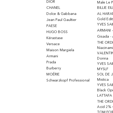
DIOR
Male Le 
CHANEL
BILLIE EIL
Dolce & Gabbana
AL HARA
Gold Edit
Jean Paul Gaultier
YVES SAI
PAESE
ARMANI 
HUGO BOSS
Gisada -
Kérastase
THE ORD
Versace
Niacinam
Maison Margiela
VALENTIN
Armani
Donna
Prada
YVES SAI
Burberry
MYSLF
MOÉRIE
SOL DE J
Mistica
Schwarzkopf Professional
YVES SAI
Black Op
LATTAFA 
THE ORDI
Acid 2% 
TOM FORD