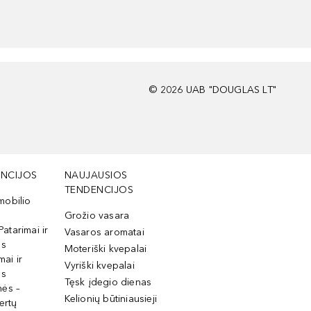
©
2026
UAB "DOUGLAS LT"
NCIJOS
NAUJAUSIOS
TENDENCIJOS
mobilio
Grožio vasara
Patarimai ir
Vasaros aromatai
os
Moteriški kvepalai
mai ir
Vyriški kvepalai
os
Tęsk įdegio dienas
mės –
Kelionių būtiniausieji
ertų