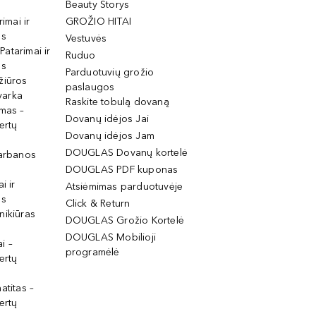
Beauty Storys
rimai ir
GROŽIO HITAI
os
Vestuvės
 Patarimai ir
Ruduo
os
Parduotuvių grožio
žiūros
paslaugos
tvarka
Raskite tobulą dovaną
imas –
Dovanų idėjos Jai
ertų
Dovanų idėjos Jam
DOUGLAS Dovanų kortelė
garbanos
DOUGLAS PDF kuponas
i ir
Atsiėmimas parduotuvėje
os
Click & Return
nikiūras
DOUGLAS Grožio Kortelė
DOUGLAS Mobilioji
i –
programėlė
ertų
atitas –
ertų