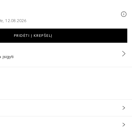
tr, 12.08.2026
PRIDĖTI Į KREPŠELĮ
 įsigyti