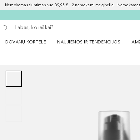
Nemokamas siuntimas nuo 39,95 € 2 nemokami mėginėliai Nemokamas d
Grįžk atgal
Vykdykite paiešką
DOVANŲ KORTELĖ
NAUJIENOS IR TENDENCIJOS
AM
Atidaryti NAUJIENOS IR TENDENCIJOS 
Atid