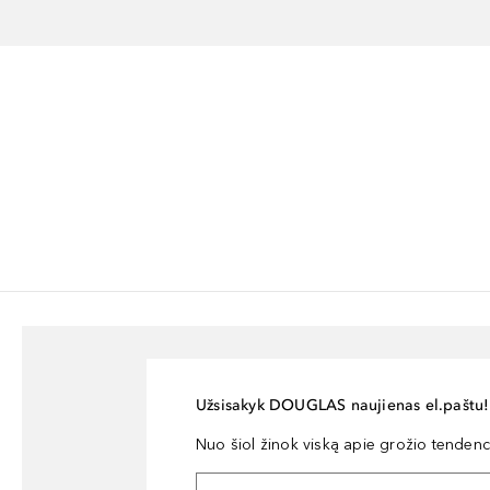
Užsisakyk DOUGLAS naujienas el.paštu!
Nuo šiol žinok viską apie grožio tendencij