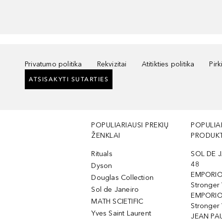
Privatumo politika
Rekvizitai
Atitikties politika
Pir
ATSISAKYTI SUTARTIES
POPULIARIAUSI PREKIŲ
POPULIA
ŽENKLAI
PRODUKT
Rituals
SOL DE J
48
Dyson
EMPORIO
Douglas Collection
Stronger
Sol de Janeiro
EMPORIO
MATH SCIETIFIC
Stronger 
Yves Saint Laurent
JEAN PAU