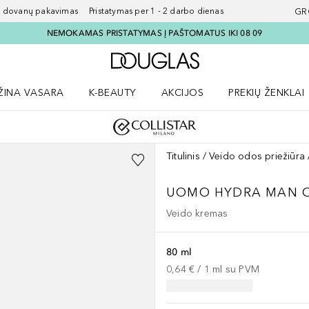
ovanų pakavimas Pristatymas per 1 - 2 darbo dienas
GR
NEMOKAMAS PRISTATYMAS Į PAŠTOMATUS IKI 08 09
Į Douglas pagrindinį pu
ŽINA VASARA
K-BEAUTY
AKCIJOS
PREKIŲ ŽENKLAI
meniu
aryti Amžina vasara meniu
Atidaryti AKCIJOS meniu
Atidaryti PREKIŲ 
Titulinis
Veido odos priežiūra
UOMO
HYDRA MAN OI
Veido kremas
80 ml
0,64 €
 / 
1
ml
su PVM