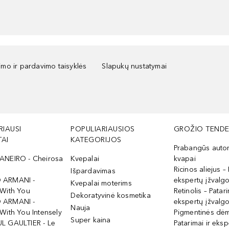
kimo ir pardavimo taisyklės
Slapukų nustatymai
RIAUSI
POPULIARIAUSIOS
GROŽIO TENDE
AI
KATEGORIJOS
Prabangūs auto
ANEIRO - Cheirosa
Kvepalai
kvapai
Ricinos aliejus – 
Išpardavimas
 ARMANI -
ekspertų įžvalg
Kvepalai moterims
 With You
Retinolis – Patari
Dekoratyvinė kosmetika
 ARMANI -
ekspertų įžvalg
Nauja
With You Intensely
Pigmentinės dė
Super kaina
L GAULTIER - Le
Patarimai ir eksp