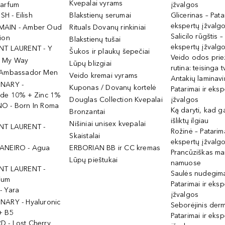
Kvepalai vyrams
Parfum
įžvalgos
ISH - Eilish
Blakstienų serumai
Glicerinas – Pata
ekspertų įžvalg
MAIN - Amber Oud
Rituals Dovanų rinkiniai
Salicilo rūgštis –
ion
Blakstienų tušai
ekspertų įžvalg
NT LAURENT - Y
Šukos ir plaukų šepečiai
Veido odos prie
- My Way
Lūpų blizgiai
rutina: teisinga 
 Ambassador Men
Veido kremai vyrams
Antakių laminav
INARY -
Kuponas / Dovanų kortelė
Patarimai ir eksp
ide 10% + Zinc 1%
Douglas Collection Kvepalai
įžvalgos
O - Born In Roma
Ką daryti, kad 
Bronzantai
išliktų ilgiau
Nišiniai unisex kvepalai
NT LAURENT -
Rožinė – Patarima
Skaistalai
ekspertų įžvalg
ANEIRO - Agua
ERBORIAN BB ir CC kremas
Prancūziškas ma
Lūpų pieštukai
namuose
NT LAURENT -
Saulės nudegima
ium
Patarimai ir eksp
- Yara
įžvalgos
NARY - Hyaluronic
Seborėjinis derm
+ B5
Patarimai ir eksp
 - Lost Cherry