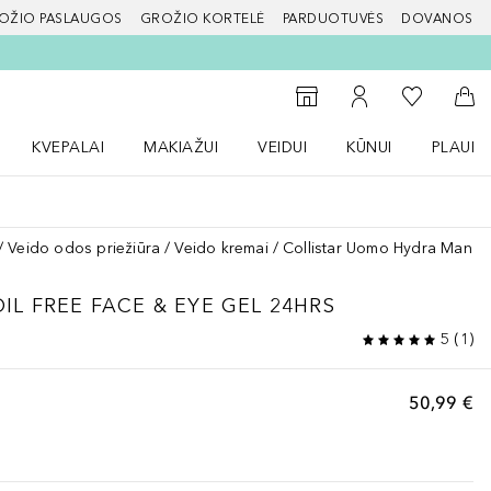
OŽIO PASLAUGOS
GROŽIO KORTELĖ
PARDUOTUVĖS
DOVANOS
slapį
Į mano nor
Į parduotuvių paiešką
Į mano paskyrą
Į kr
KVEPALAI
MAKIAŽUI
VEIDUI
KŪNUI
PLAUK
ŽENKLAI meniu
Atidaryti Kvepalai meniu
Atidaryti MAKIAŽUI meniu
Atidaryti VEIDUI meniu
Atidaryti KŪNUI men
Atidaryt
Veido odos priežiūra
Veido kremai
Collistar Uomo Hydra Man Oi
L FREE FACE & EYE GEL 24HRS
5
(
1
)
50,99 €