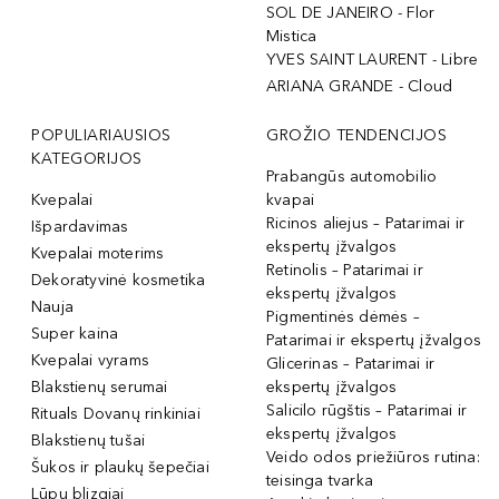
SOL DE JANEIRO - Flor
Mistica
YVES SAINT LAURENT - Libre
ARIANA GRANDE - Cloud
POPULIARIAUSIOS
GROŽIO TENDENCIJOS
KATEGORIJOS
Prabangūs automobilio
Kvepalai
kvapai
Ricinos aliejus – Patarimai ir
Išpardavimas
ekspertų įžvalgos
Kvepalai moterims
Retinolis – Patarimai ir
Dekoratyvinė kosmetika
ekspertų įžvalgos
Nauja
Pigmentinės dėmės –
Super kaina
Patarimai ir ekspertų įžvalgos
Kvepalai vyrams
Glicerinas – Patarimai ir
Blakstienų serumai
ekspertų įžvalgos
Salicilo rūgštis – Patarimai ir
Rituals Dovanų rinkiniai
ekspertų įžvalgos
Blakstienų tušai
Veido odos priežiūros rutina:
Šukos ir plaukų šepečiai
teisinga tvarka
Lūpų blizgiai