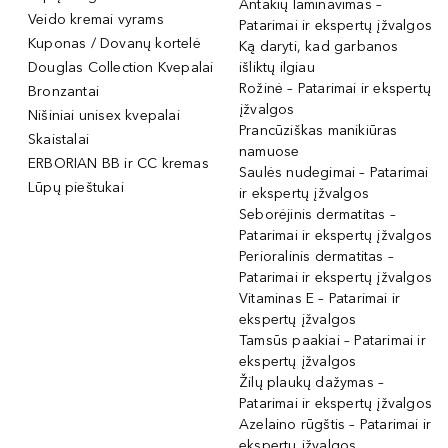
Antakių laminavimas –
Veido kremai vyrams
Patarimai ir ekspertų įžvalgos
Kuponas / Dovanų kortelė
Ką daryti, kad garbanos
Douglas Collection Kvepalai
išliktų ilgiau
Rožinė – Patarimai ir ekspertų
Bronzantai
įžvalgos
Nišiniai unisex kvepalai
Prancūziškas manikiūras
Skaistalai
namuose
ERBORIAN BB ir CC kremas
Saulės nudegimai – Patarimai
Lūpų pieštukai
ir ekspertų įžvalgos
Seborėjinis dermatitas –
Patarimai ir ekspertų įžvalgos
Perioralinis dermatitas –
Patarimai ir ekspertų įžvalgos
Vitaminas E – Patarimai ir
ekspertų įžvalgos
Tamsūs paakiai – Patarimai ir
ekspertų įžvalgos
Žilų plaukų dažymas –
Patarimai ir ekspertų įžvalgos
Azelaino rūgštis – Patarimai ir
ekspertų įžvalgos