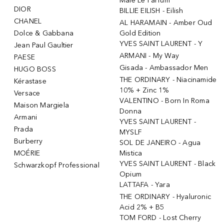
Male Le Parfum
DIOR
BILLIE EILISH - Eilish
CHANEL
AL HARAMAIN - Amber Oud
Dolce & Gabbana
Gold Edition
YVES SAINT LAURENT - Y
Jean Paul Gaultier
ARMANI - My Way
PAESE
Gisada - Ambassador Men
HUGO BOSS
THE ORDINARY - Niacinamide
Kérastase
10% + Zinc 1%
Versace
VALENTINO - Born In Roma
Maison Margiela
Donna
Armani
YVES SAINT LAURENT -
Prada
MYSLF
Burberry
SOL DE JANEIRO - Agua
MOÉRIE
Mistica
YVES SAINT LAURENT - Black
Schwarzkopf Professional
Opium
LATTAFA - Yara
THE ORDINARY - Hyaluronic
Acid 2% + B5
TOM FORD - Lost Cherry