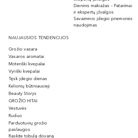
Dieninis makiažas – Patarimai
ir ekspertų įžvalgos
Savaiminio įdegio priemonės
naudojimas
NAUJAUSIOS TENDENCIJOS
Grožio vasara
Vasaros aromatai
Moteriški kvepalai
Vyriški kvepalai
Tęsk įdegio dienas
Kelionių būtiniausieji
Beauty Storys
GROŽIO HITAI
Vestuvės
Ruduo
Parduotuvių grožio
paslaugos
Raskite tobulą dovaną