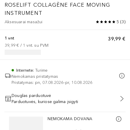
ROSELIFT COLLAGÈNE
FACE MOVING
INSTRUMENT
Aksesuarai masažui
5
(
3
)
1 vnt
39,99 €
39,99 €
 / 
1
vnt.
su PVM
Internete
:
Turime
Nemokamas pristatymas
Pristatymas: pn, 07.08.2026–pr, 10.08.2026
Douglas parduotuvė
Parduotuvės, kuriose galima įsigyti
PRIDĖTI Į KREPŠELĮ
Praleisti slankiklį
NEMOKAMA DOVANA