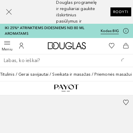
Douglas programėlę
[navigation.slideout.screenreader]
ir reguliariai gaukite
RODYTI
išskirtinius
pasiūlymus ir
nuolaidas
IKI 25%* ATRINKTIEMS DIDESNIEMS NEI 80 ML
Kodas:
BIG
AROMATAMS
Į Douglas pagrindinį pu
Į mano nor
Atidaryti meniu
Į mano paskyrą
Į kr
Meniu
Grįžk atgal
Vykdykite paiešką
Titulinis
Gerai savijautai
Sveikata ir masažas
Priemonės masažui