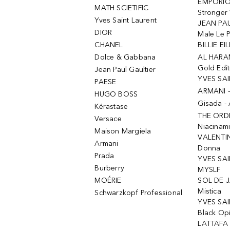
EMPORIO
MATH SCIETIFIC
Stronger 
Yves Saint Laurent
JEAN PAU
DIOR
Male Le 
CHANEL
BILLIE EIL
Dolce & Gabbana
AL HARA
Gold Edit
Jean Paul Gaultier
YVES SAI
PAESE
ARMANI 
HUGO BOSS
Gisada -
Kérastase
THE ORD
Versace
Niacinam
Maison Margiela
VALENTIN
Armani
Donna
Prada
YVES SAI
Burberry
MYSLF
MOÉRIE
SOL DE J
Mistica
Schwarzkopf Professional
YVES SAI
Black Op
LATTAFA 