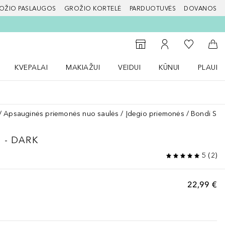
OŽIO PASLAUGOS
GROŽIO KORTELĖ
PARDUOTUVĖS
DOVANOS
slapį
Į mano nor
Į parduotuvių paiešką
Į mano paskyrą
Į kr
KVEPALAI
MAKIAŽUI
VEIDUI
KŪNUI
PLAUK
ŽENKLAI meniu
Atidaryti Kvepalai meniu
Atidaryti MAKIAŽUI meniu
Atidaryti VEIDUI meniu
Atidaryti KŪNUI men
Atidaryt
Apsauginės priemonės nuo saulės
Įdegio priemonės
Bondi San
 - DARK
5
(
2
)
22,99 €