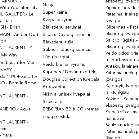
 ARMANI -
ekspertų įžvalg
Nauja
With You Intensely
Pigmentinės dė
Super kaina
L GAULTIER - Le
Patarimai ir eksp
Kvepalai vyrams
Parfum
įžvalgos
ISH - Eilish
Blakstienų serumai
Glicerinas – Pata
ekspertų įžvalg
MAIN - Amber Oud
Rituals Dovanų rinkiniai
Salicilo rūgštis –
ion
Blakstienų tušai
ekspertų įžvalg
NT LAURENT - Y
Šukos ir plaukų šepečiai
Veido odos prie
- My Way
Lūpų blizgiai
rutina: teisinga 
 Ambassador Men
Veido kremai vyrams
Antakių laminav
INARY -
Kuponas / Dovanų kortelė
Patarimai ir eksp
ide 10% + Zinc 1%
Douglas Collection Kvepalai
įžvalgos
O - Born In Roma
Ką daryti, kad 
Bronzantai
išliktų ilgiau
Nišiniai unisex kvepalai
NT LAURENT -
Rožinė – Patarima
Skaistalai
ekspertų įžvalg
ANEIRO - Agua
ERBORIAN BB ir CC kremas
Prancūziškas ma
Lūpų pieštukai
namuose
NT LAURENT -
Saulės nudegima
ium
Patarimai ir eksp
- Yara
įžvalgos