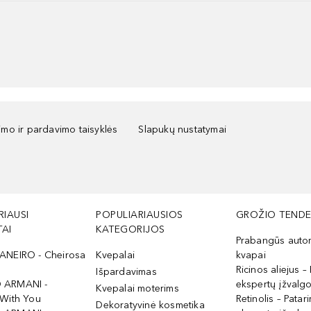
kimo ir pardavimo taisyklės
Slapukų nustatymai
RIAUSI
POPULIARIAUSIOS
GROŽIO TENDE
AI
KATEGORIJOS
Prabangūs auto
ANEIRO - Cheirosa
Kvepalai
kvapai
Ricinos aliejus – 
Išpardavimas
 ARMANI -
ekspertų įžvalg
Kvepalai moterims
 With You
Retinolis – Patari
Dekoratyvinė kosmetika