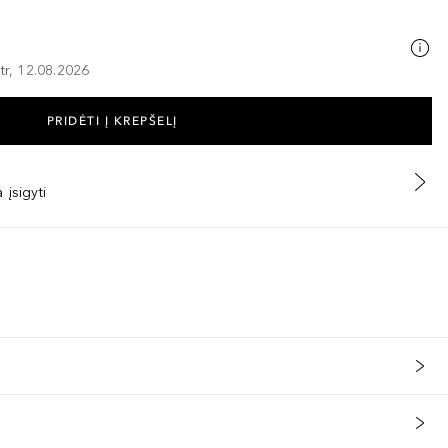
tr, 12.08.2026
PRIDĖTI Į KREPŠELĮ
 įsigyti