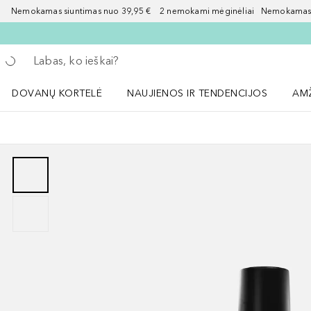
Nemokamas siuntimas nuo 39,95 € 2 nemokami mėginėliai Nemokamas d
Grįžk atgal
Vykdykite paiešką
DOVANŲ KORTELĖ
NAUJIENOS IR TENDENCIJOS
AM
Atidaryti NAUJIENOS IR TENDENCIJOS 
Atid