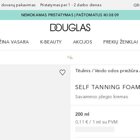
ovanų pakavimas Pristatymas per 1 - 2 darbo dienas
GR
NEMOKAMAS PRISTATYMAS Į PAŠTOMATUS IKI 08 09
Į Douglas pagrindinį pu
ŽINA VASARA
K-BEAUTY
AKCIJOS
PREKIŲ ŽENKLAI
meniu
aryti Amžina vasara meniu
Atidaryti AKCIJOS meniu
Atidaryti PREKIŲ 
Titulinis
Veido odos priežiūra
SELF TANNING FOAM
Savaiminio įdegio kremas
200 ml
0,11 €
 / 
1
ml
su PVM