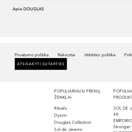
Apie DOUGLAS
Privatumo politika
Rekvizitai
Atitikties politika
Pir
ATSISAKYTI SUTARTIES
POPULIARIAUSI PREKIŲ
POPULIA
ŽENKLAI
PRODUKT
Rituals
SOL DE J
48
Dyson
EMPORIO
Douglas Collection
Stronger
Sol de Janeiro