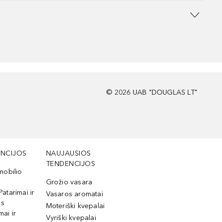
©
2026
UAB "DOUGLAS LT"
NCIJOS
NAUJAUSIOS
TENDENCIJOS
mobilio
Grožio vasara
Patarimai ir
Vasaros aromatai
os
Moteriški kvepalai
mai ir
Vyriški kvepalai