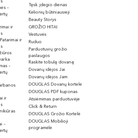
os
Tęsk įdegio dienas
mės –
Kelionių būtiniausieji
ertų
Beauty Storys
rimai ir
GROŽIO HITAI
os
Vestuvės
 Patarimai ir
Ruduo
os
Parduotuvių grožio
žiūros
paslaugos
tvarka
Raskite tobulą dovaną
imas –
Dovanų idėjos Jai
ertų
Dovanų idėjos Jam
DOUGLAS Dovanų kortelė
garbanos
DOUGLAS PDF kuponas
i ir
Atsiėmimas parduotuvėje
os
Click & Return
nikiūras
DOUGLAS Grožio Kortelė
DOUGLAS Mobilioji
i –
programėlė
ertų