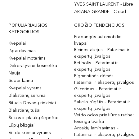
YVES SAINT LAURENT - Libre
ARIANA GRANDE - Cloud
POPULIARIAUSIOS
GROŽIO TENDENCIJOS
KATEGORIJOS
Prabangūs automobilio
Kvepalai
kvapai
Ricinos aliejus – Patarimai ir
Išpardavimas
ekspertų įžvalgos
Kvepalai moterims
Retinolis – Patarimai ir
Dekoratyvinė kosmetika
ekspertų įžvalgos
Nauja
Pigmentinės dėmės –
Super kaina
Patarimai ir ekspertų įžvalgos
Kvepalai vyrams
Glicerinas – Patarimai ir
Blakstienų serumai
ekspertų įžvalgos
Salicilo rūgštis – Patarimai ir
Rituals Dovanų rinkiniai
ekspertų įžvalgos
Blakstienų tušai
Veido odos priežiūros rutina:
Šukos ir plaukų šepečiai
teisinga tvarka
Lūpų blizgiai
Antakių laminavimas –
Veido kremai vyrams
Patarimai ir ekspertų įžvalgos