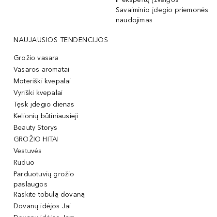
Savaiminio įdegio priemonės
naudojimas
NAUJAUSIOS TENDENCIJOS
Grožio vasara
Vasaros aromatai
Moteriški kvepalai
Vyriški kvepalai
Tęsk įdegio dienas
Kelionių būtiniausieji
Beauty Storys
GROŽIO HITAI
Vestuvės
Ruduo
Parduotuvių grožio
paslaugos
Raskite tobulą dovaną
Dovanų idėjos Jai