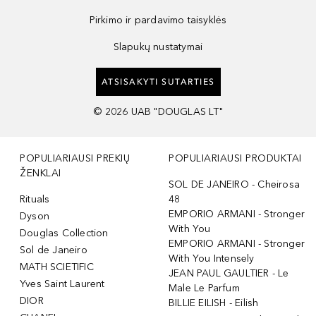
Pirkimo ir pardavimo taisyklės
Slapukų nustatymai
ATSISAKYTI SUTARTIES
©
2026
UAB "DOUGLAS LT"
POPULIARIAUSI PREKIŲ
POPULIARIAUSI PRODUKTAI
ŽENKLAI
SOL DE JANEIRO - Cheirosa
Rituals
48
EMPORIO ARMANI - Stronger
Dyson
With You
Douglas Collection
EMPORIO ARMANI - Stronger
Sol de Janeiro
With You Intensely
MATH SCIETIFIC
JEAN PAUL GAULTIER - Le
Yves Saint Laurent
Male Le Parfum
DIOR
BILLIE EILISH - Eilish