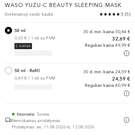
WASO
YUZU-C BEAUTY SLEEPING MASK
Drėkinamoji veido kaukė
5
(
5
)
50 ml
30 d. min. kaina
30,64 €
0,65 €
 / 
1
ml
su PVM
32,69 €
Reguliari kaina
49,99 €
E-KAINA
50 ml - Refill
30 d. min. kaina
24,59 €
0,49 €
 / 
1
ml
su PVM
24,59 €
Reguliari kaina
40,99 €
Internete
:
Turime
Nemokamas pristatymas
Pristatymas: an, 11.08.2026–tr, 12.08.2026