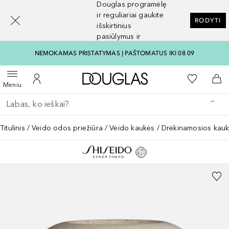
Douglas programėlę
[navigation.slideout.screenreader]
ir reguliariai gaukite
RODYTI
išskirtinius
pasiūlymus ir
nuolaidas
NEMOKAMAS PRISTATYMAS Į PAŠTOMATUS IKI 08 09
Į Douglas pagrindinį pu
Į mano nor
Atidaryti meniu
Į mano paskyrą
Į kr
Meniu
Grįžk atgal
Vykdykite paiešką
Titulinis
Veido odos priežiūra
Veido kaukės
Drėkinamosios kau