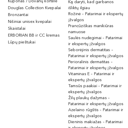
Kuponas / Dovanų kortelė
Ką daryti, kad garbanos
Douglas Collection Kvepalai
išliktų ilgiau
Rožinė – Patarimai ir ekspertų
Bronzantai
įžvalgos
Nišiniai unisex kvepalai
Prancūziškas manikiūras
Skaistalai
namuose
ERBORIAN BB ir CC kremas
Saulės nudegimai – Patarimai
Lūpų pieštukai
ir ekspertų įžvalgos
Seborėjinis dermatitas –
Patarimai ir ekspertų įžvalgos
Perioralinis dermatitas –
Patarimai ir ekspertų įžvalgos
Vitaminas E – Patarimai ir
ekspertų įžvalgos
Tamsūs paakiai – Patarimai ir
ekspertų įžvalgos
Žilų plaukų dažymas –
Patarimai ir ekspertų įžvalgos
Azelaino rūgštis – Patarimai ir
ekspertų įžvalgos
Dieninis makiažas – Patarimai
ir ekspertų įžvalgos