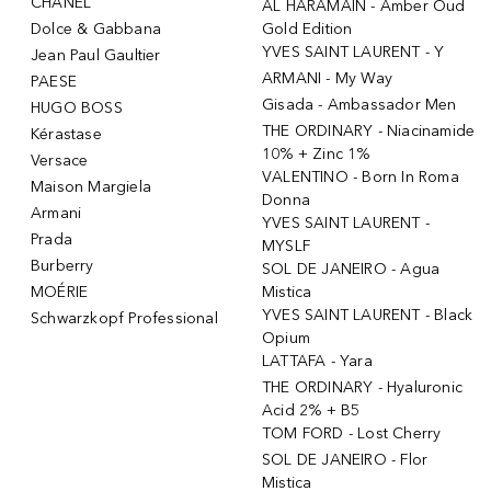
CHANEL
AL HARAMAIN - Amber Oud
Dolce & Gabbana
Gold Edition
YVES SAINT LAURENT - Y
Jean Paul Gaultier
ARMANI - My Way
PAESE
Gisada - Ambassador Men
HUGO BOSS
THE ORDINARY - Niacinamide
Kérastase
10% + Zinc 1%
Versace
VALENTINO - Born In Roma
Maison Margiela
Donna
Armani
YVES SAINT LAURENT -
Prada
MYSLF
Burberry
SOL DE JANEIRO - Agua
MOÉRIE
Mistica
YVES SAINT LAURENT - Black
Schwarzkopf Professional
Opium
LATTAFA - Yara
THE ORDINARY - Hyaluronic
Acid 2% + B5
TOM FORD - Lost Cherry
SOL DE JANEIRO - Flor
Mistica