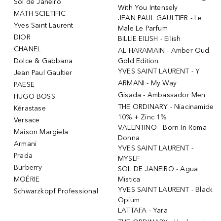
Sol de Janeiro
With You Intensely
MATH SCIETIFIC
JEAN PAUL GAULTIER - Le
Yves Saint Laurent
Male Le Parfum
DIOR
BILLIE EILISH - Eilish
CHANEL
AL HARAMAIN - Amber Oud
Dolce & Gabbana
Gold Edition
YVES SAINT LAURENT - Y
Jean Paul Gaultier
ARMANI - My Way
PAESE
Gisada - Ambassador Men
HUGO BOSS
THE ORDINARY - Niacinamide
Kérastase
10% + Zinc 1%
Versace
VALENTINO - Born In Roma
Maison Margiela
Donna
Armani
YVES SAINT LAURENT -
Prada
MYSLF
Burberry
SOL DE JANEIRO - Agua
MOÉRIE
Mistica
YVES SAINT LAURENT - Black
Schwarzkopf Professional
Opium
LATTAFA - Yara