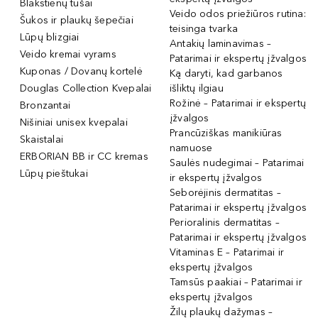
Blakstienų tušai
Veido odos priežiūros rutina:
Šukos ir plaukų šepečiai
teisinga tvarka
Lūpų blizgiai
Antakių laminavimas –
Veido kremai vyrams
Patarimai ir ekspertų įžvalgos
Kuponas / Dovanų kortelė
Ką daryti, kad garbanos
Douglas Collection Kvepalai
išliktų ilgiau
Rožinė – Patarimai ir ekspertų
Bronzantai
įžvalgos
Nišiniai unisex kvepalai
Prancūziškas manikiūras
Skaistalai
namuose
ERBORIAN BB ir CC kremas
Saulės nudegimai – Patarimai
Lūpų pieštukai
ir ekspertų įžvalgos
Seborėjinis dermatitas –
Patarimai ir ekspertų įžvalgos
Perioralinis dermatitas –
Patarimai ir ekspertų įžvalgos
Vitaminas E – Patarimai ir
ekspertų įžvalgos
Tamsūs paakiai – Patarimai ir
ekspertų įžvalgos
Žilų plaukų dažymas –