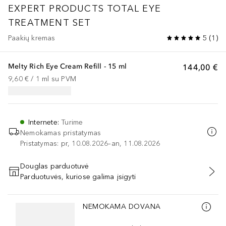
EXPERT PRODUCTS
TOTAL EYE
TREATMENT SET
Paakių kremas
5
(
1
)
Melty Rich Eye Cream Refill - 15 ml
144,00 €
9,60 €
 / 
1
ml
su PVM
Internete
:
Turime
Nemokamas pristatymas
Pristatymas: pr, 10.08.2026–an, 11.08.2026
Douglas parduotuvė
Parduotuvės, kuriose galima įsigyti
PRIDĖTI Į KREPŠELĮ
Praleisti slankiklį
NEMOKAMA DOVANA