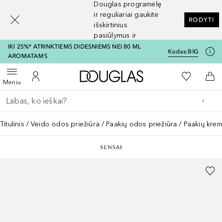
Douglas programėlę
[navigation.slideout.screenreader]
ir reguliariai gaukite
RODYTI
išskirtinius
pasiūlymus ir
nuolaidas
IKI 25%* ATRINKTIEMS DIDESNIEMS NEI 80 ML
Kodas:
BIG
AROMATAMS
Į Douglas pagrindinį pu
Į mano nor
Atidaryti meniu
Į mano paskyrą
Į kr
Meniu
Grįžk atgal
Vykdykite paiešką
Titulinis
Veido odos priežiūra
Paakių odos priežiūra
Paakių kre