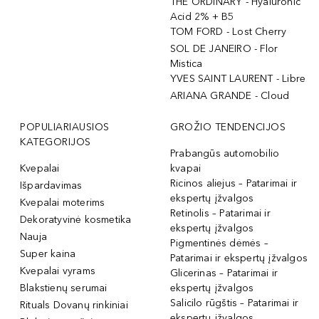
THE ORDINARY - Hyaluronic
Acid 2% + B5
TOM FORD - Lost Cherry
SOL DE JANEIRO - Flor
Mistica
YVES SAINT LAURENT - Libre
ARIANA GRANDE - Cloud
POPULIARIAUSIOS
GROŽIO TENDENCIJOS
KATEGORIJOS
Prabangūs automobilio
Kvepalai
kvapai
Ricinos aliejus – Patarimai ir
Išpardavimas
ekspertų įžvalgos
Kvepalai moterims
Retinolis – Patarimai ir
Dekoratyvinė kosmetika
ekspertų įžvalgos
Nauja
Pigmentinės dėmės –
Super kaina
Patarimai ir ekspertų įžvalgos
Kvepalai vyrams
Glicerinas – Patarimai ir
Blakstienų serumai
ekspertų įžvalgos
Salicilo rūgštis – Patarimai ir
Rituals Dovanų rinkiniai
ekspertų įžvalgos