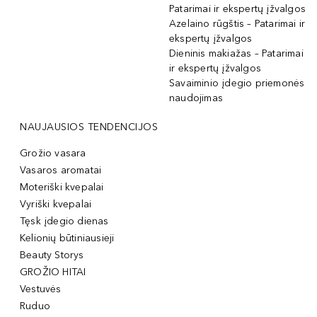
Patarimai ir ekspertų įžvalgos
Azelaino rūgštis – Patarimai ir
ekspertų įžvalgos
Dieninis makiažas – Patarimai
ir ekspertų įžvalgos
Savaiminio įdegio priemonės
naudojimas
NAUJAUSIOS TENDENCIJOS
Grožio vasara
Vasaros aromatai
Moteriški kvepalai
Vyriški kvepalai
Tęsk įdegio dienas
Kelionių būtiniausieji
Beauty Storys
GROŽIO HITAI
Vestuvės
Ruduo