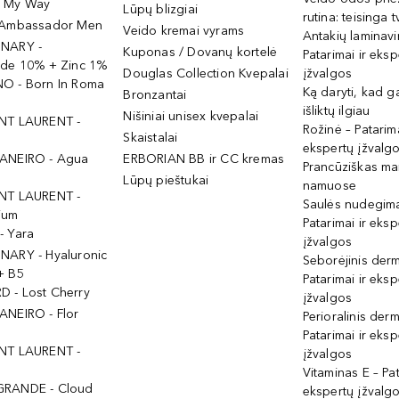
- My Way
Lūpų blizgiai
rutina: teisinga 
 Ambassador Men
Veido kremai vyrams
Antakių laminav
INARY -
Kuponas / Dovanų kortelė
Patarimai ir eksp
ide 10% + Zinc 1%
Douglas Collection Kvepalai
įžvalgos
O - Born In Roma
Ką daryti, kad 
Bronzantai
išliktų ilgiau
Nišiniai unisex kvepalai
NT LAURENT -
Rožinė – Patarima
Skaistalai
ekspertų įžvalg
ANEIRO - Agua
ERBORIAN BB ir CC kremas
Prancūziškas ma
Lūpų pieštukai
namuose
NT LAURENT -
Saulės nudegima
ium
Patarimai ir eksp
- Yara
įžvalgos
NARY - Hyaluronic
Seborėjinis derm
+ B5
Patarimai ir eksp
 - Lost Cherry
įžvalgos
ANEIRO - Flor
Perioralinis derm
Patarimai ir eksp
NT LAURENT -
įžvalgos
Vitaminas E – Pat
GRANDE - Cloud
ekspertų įžvalg