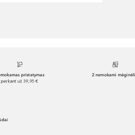
mokamas pristatymas
2 nemokami mėginėli
perkant už 39,95 €
ūdai