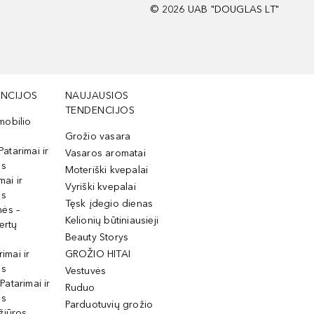
©
2026
UAB "DOUGLAS LT"
NCIJOS
NAUJAUSIOS
TENDENCIJOS
mobilio
Grožio vasara
Patarimai ir
Vasaros aromatai
os
Moteriški kvepalai
mai ir
Vyriški kvepalai
os
Tęsk įdegio dienas
mės –
Kelionių būtiniausieji
ertų
Beauty Storys
rimai ir
GROŽIO HITAI
os
Vestuvės
 Patarimai ir
Ruduo
os
Parduotuvių grožio
žiūros