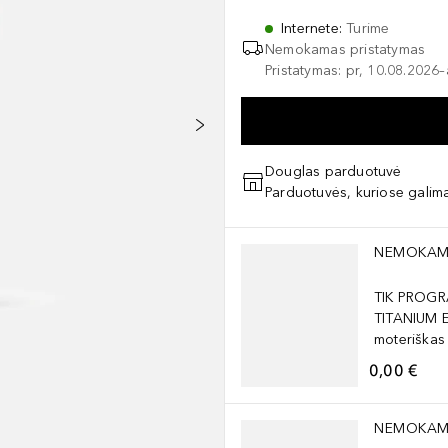
Internete
:
Turime
Nemokamas pristatymas
Pristatymas: pr, 10.08.2026
Douglas parduotuvė
Parduotuvės, kuriose galima
Praleisti slankiklį
NEMOKAM
TIK PROGR
TITANIUM 
moteriškas
0,00 €
Praleisti slankiklį
NEMOKAM