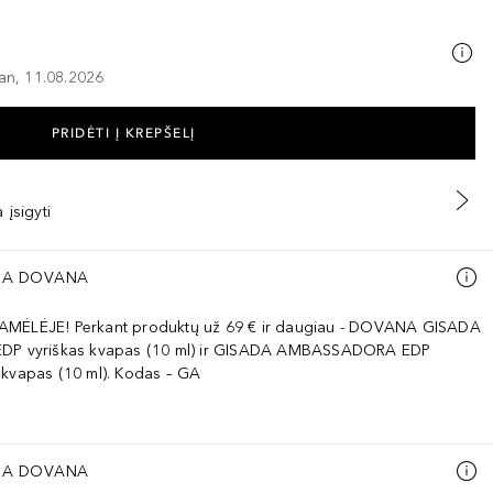
–an, 11.08.2026
PRIDĖTI Į KREPŠELĮ
 įsigyti
A DOVANA
AMĖLĖJE! Perkant produktų už 69 € ir daugiau - DOVANA GISADA
EDP vyriškas kvapas (10 ml) ir GISADA AMBASSADORA EDP
 kvapas (10 ml). Kodas – GA
A DOVANA