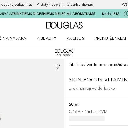
ovanų pakavimas Pristatymas per 1 - 2 darbo dienas
GR
I 25%* ATRINKTIEMS DIDESNIEMS NEI 80 ML AROMATAMS
Kodas:
BIG
Į Douglas pagrindinį pu
ŽINA VASARA
K-BEAUTY
AKCIJOS
PREKIŲ ŽENKLAI
meniu
aryti Amžina vasara meniu
Atidaryti AKCIJOS meniu
Atidaryti PREKIŲ 
Titulinis
Veido odos priežiūra
SKIN FOCUS
VITAMI
Drėkinamoji veido kaukė
50 ml
0,46 €
 / 
1
ml
su PVM