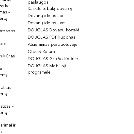
paslaugos
tvarka
Raskite tobulą dovaną
imas –
Dovanų idėjos Jai
ertų
Dovanų idėjos Jam
DOUGLAS Dovanų kortelė
garbanos
DOUGLAS PDF kuponas
i ir
Atsiėmimas parduotuvėje
os
Click & Return
nikiūras
DOUGLAS Grožio Kortelė
DOUGLAS Mobilioji
i –
programėlė
ertų
atitas –
ertų
atitas –
ertų
arimai ir
os