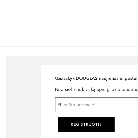
Užsisakyk DOUGLAS naujienas el.paštu!
Nuo šiol žinok viską apie grožio tendencij
El. pašto adresas
*
REGISTRUOTIS