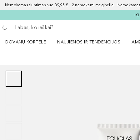
Nemokamas siuntimas nuo 39,95 € 2 nemokami mėginėliai Nemokamas d
IK
Grįžk atgal
Vykdykite paiešką
DOVANŲ KORTELĖ
NAUJIENOS IR TENDENCIJOS
AM
Atidaryti NAUJIENOS IR TENDENCIJOS 
Atid