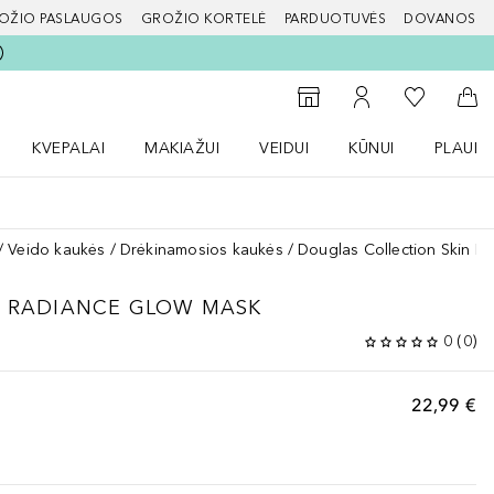
OŽIO PASLAUGOS
GROŽIO KORTELĖ
PARDUOTUVĖS
DOVANOS
slapį
Į mano nor
Į parduotuvių paiešką
Į mano paskyrą
Į kr
KVEPALAI
MAKIAŽUI
VEIDUI
KŪNUI
PLAUK
ŽENKLAI meniu
Atidaryti Kvepalai meniu
Atidaryti MAKIAŽUI meniu
Atidaryti VEIDUI meniu
Atidaryti KŪNUI men
Atidaryt
Veido kaukės
Drėkinamosios kaukės
Douglas Collection Skin F
N RADIANCE GLOW MASK
0
(
0
)
22,99 €