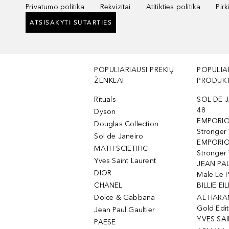
Privatumo politika
Rekvizitai
Atitikties politika
Pir
ATSISAKYTI SUTARTIES
POPULIARIAUSI PREKIŲ
POPULIA
ŽENKLAI
PRODUKT
Rituals
SOL DE J
48
Dyson
EMPORIO
Douglas Collection
Stronger
Sol de Janeiro
EMPORIO
MATH SCIETIFIC
Stronger 
Yves Saint Laurent
JEAN PAU
DIOR
Male Le 
CHANEL
BILLIE EIL
Dolce & Gabbana
AL HARA
Gold Edit
Jean Paul Gaultier
YVES SAI
PAESE