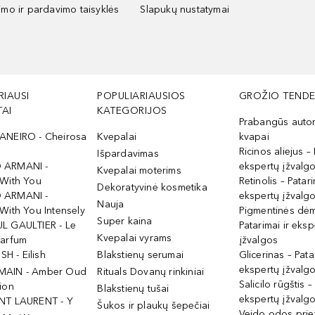
kimo ir pardavimo taisyklės
Slapukų nustatymai
RIAUSI
POPULIARIAUSIOS
GROŽIO TENDE
AI
KATEGORIJOS
Prabangūs auto
ANEIRO - Cheirosa
Kvepalai
kvapai
Ricinos aliejus – 
Išpardavimas
 ARMANI -
ekspertų įžvalg
Kvepalai moterims
 With You
Retinolis – Patari
Dekoratyvinė kosmetika
 ARMANI -
ekspertų įžvalg
Nauja
With You Intensely
Pigmentinės dė
Super kaina
L GAULTIER - Le
Patarimai ir eksp
Kvepalai vyrams
Parfum
įžvalgos
ISH - Eilish
Blakstienų serumai
Glicerinas – Pata
ekspertų įžvalg
MAIN - Amber Oud
Rituals Dovanų rinkiniai
Salicilo rūgštis –
ion
Blakstienų tušai
ekspertų įžvalg
NT LAURENT - Y
Šukos ir plaukų šepečiai
Veido odos prie