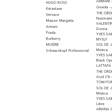
ARMANI 
HUGO BOSS
Gisada -
Kérastase
THE ORD
Versace
Niacinam
Maison Margiela
VALENTIN
Armani
Donna
Prada
YVES SAI
Burberry
MYSLF
MOÉRIE
SOL DE J
Mistica
Schwarzkopf Professional
YVES SAI
Black Op
LATTAFA 
THE ORDI
Acid 2% 
TOM FORD
SOL DE J
Mistica
YVES SAI
Libre
ARIANA 