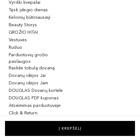
Vyriški kvepalai
Tęsk įdegio dienas
Kelionių būtiniausieji
Beauty Storys
GROŽIO HITAI
Vestuvės
Ruduo
Parduotuvių grožio
paslaugos
Raskite tobulą dovaną
Dovanų idėjos Jai
Dovanų idėjos Jam
DOUGLAS Dovanų kortelė
DOUGLAS PDF kuponas
Atsiėmimas parduotuvėje
Click & Return
DOUGLAS Grožio Kortelė
DOUGLAS Mobilioji
Į KREPŠELĮ
programėlė