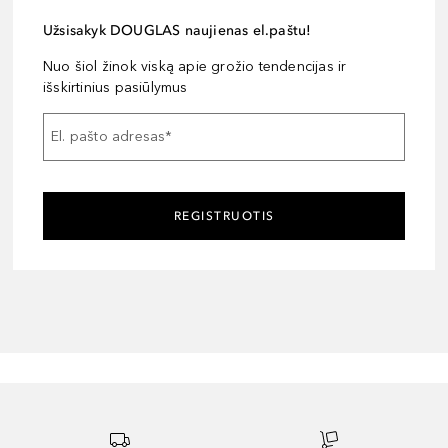
Užsisakyk DOUGLAS naujienas el.paštu!
Nuo šiol žinok viską apie grožio tendencijas ir
išskirtinius pasiūlymus
El. pašto adresas
*
REGISTRUOTIS