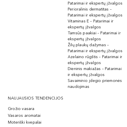
Patarimai ir ekspertų įžvalgos
Perioralinis dermatitas –
Patarimai ir ekspertų įžvalgos
Vitaminas E – Patarimai ir
ekspertų įžvalgos
Tamsūs paakiai – Patarimai ir
ekspertų įžvalgos
Žilų plaukų dažymas –
Patarimai ir ekspertų įžvalgos
Azelaino rūgštis – Patarimai ir
ekspertų įžvalgos
Dieninis makiažas – Patarimai
ir ekspertų įžvalgos
Savaiminio įdegio priemonės
naudojimas
NAUJAUSIOS TENDENCIJOS
Grožio vasara
Vasaros aromatai
Moteriški kvepalai