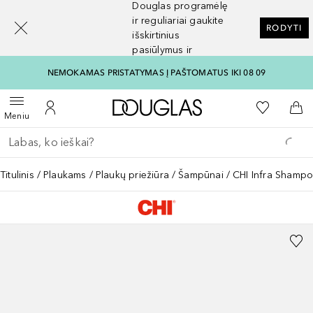
Douglas programėlę
[navigation.slideout.screenreader]
ir reguliariai gaukite
RODYTI
išskirtinius
pasiūlymus ir
nuolaidas
NEMOKAMAS PRISTATYMAS Į PAŠTOMATUS IKI 08 09
Į Douglas pagrindinį pu
Į mano nor
Atidaryti meniu
Į mano paskyrą
Į kr
Meniu
Grįžk atgal
Vykdykite paiešką
Titulinis
Plaukams
Plaukų priežiūra
Šampūnai
CHI Infra Shamp