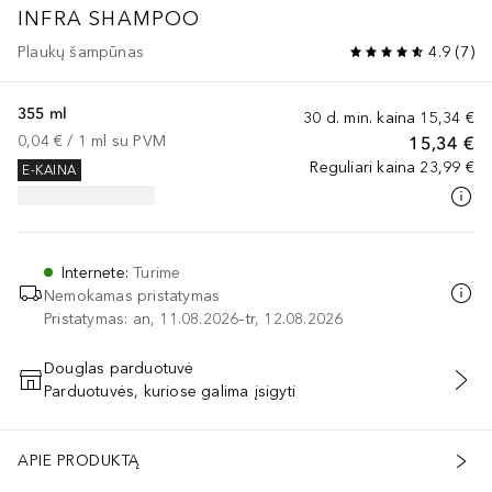
INFRA SHAMPOO
Plaukų šampūnas
4.9
(
7
)
355 ml
30 d. min. kaina
15,34 €
0,04 €
 / 
1
ml
su PVM
15,34 €
Reguliari kaina
23,99 €
E-KAINA
Internete
:
Turime
Nemokamas pristatymas
Pristatymas: an, 11.08.2026–tr, 12.08.2026
Douglas parduotuvė
Parduotuvės, kuriose galima įsigyti
PRIDĖTI Į KREPŠELĮ
APIE PRODUKTĄ