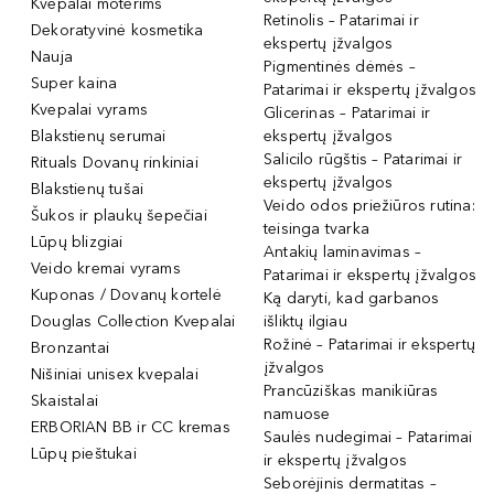
Kvepalai moterims
Retinolis – Patarimai ir
Dekoratyvinė kosmetika
ekspertų įžvalgos
Nauja
Pigmentinės dėmės –
Super kaina
Patarimai ir ekspertų įžvalgos
Kvepalai vyrams
Glicerinas – Patarimai ir
Blakstienų serumai
ekspertų įžvalgos
Salicilo rūgštis – Patarimai ir
Rituals Dovanų rinkiniai
ekspertų įžvalgos
Blakstienų tušai
Veido odos priežiūros rutina:
Šukos ir plaukų šepečiai
teisinga tvarka
Lūpų blizgiai
Antakių laminavimas –
Veido kremai vyrams
Patarimai ir ekspertų įžvalgos
Kuponas / Dovanų kortelė
Ką daryti, kad garbanos
Douglas Collection Kvepalai
išliktų ilgiau
Rožinė – Patarimai ir ekspertų
Bronzantai
įžvalgos
Nišiniai unisex kvepalai
Prancūziškas manikiūras
Skaistalai
namuose
ERBORIAN BB ir CC kremas
Saulės nudegimai – Patarimai
Lūpų pieštukai
ir ekspertų įžvalgos
Seborėjinis dermatitas –