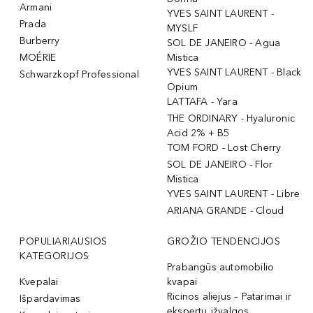
Armani
YVES SAINT LAURENT -
Prada
MYSLF
Burberry
SOL DE JANEIRO - Agua
MOÉRIE
Mistica
YVES SAINT LAURENT - Black
Schwarzkopf Professional
Opium
LATTAFA - Yara
THE ORDINARY - Hyaluronic
Acid 2% + B5
TOM FORD - Lost Cherry
SOL DE JANEIRO - Flor
Mistica
YVES SAINT LAURENT - Libre
ARIANA GRANDE - Cloud
POPULIARIAUSIOS
GROŽIO TENDENCIJOS
KATEGORIJOS
Prabangūs automobilio
Kvepalai
kvapai
Ricinos aliejus – Patarimai ir
Išpardavimas
ekspertų įžvalgos