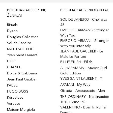
POPULIARIAUSI PREKIŲ
POPULIARIAUSI PRODUKTAI
ŽENKLAI
SOL DE JANEIRO - Cheirosa
Rituals
48
EMPORIO ARMANI - Stronger
Dyson
With You
Douglas Collection
EMPORIO ARMANI - Stronger
Sol de Janeiro
With You Intensely
MATH SCIETIFIC
JEAN PAUL GAULTIER - Le
Yves Saint Laurent
Male Le Parfum
DIOR
BILLIE EILISH - Eilish
CHANEL
AL HARAMAIN - Amber Oud
Dolce & Gabbana
Gold Edition
YVES SAINT LAURENT - Y
Jean Paul Gaultier
ARMANI - My Way
PAESE
Gisada - Ambassador Men
HUGO BOSS
THE ORDINARY - Niacinamide
Kérastase
10% + Zinc 1%
Versace
VALENTINO - Born In Roma
Maison Margiela
Donna