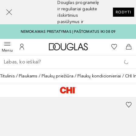
Douglas programėlę
[navigation.slideout.screenreader]
ir reguliariai gaukite
RODYTI
išskirtinius
pasiūlymus ir
nuolaidas
NEMOKAMAS PRISTATYMAS Į PAŠTOMATUS IKI 08 09
Į Douglas pagrindinį pu
Į mano nor
Atidaryti meniu
Į mano paskyrą
Į kr
Meniu
Grįžk atgal
Vykdykite paiešką
Titulinis
Plaukams
Plaukų priežiūra
Plaukų kondicionieriai
CHI I