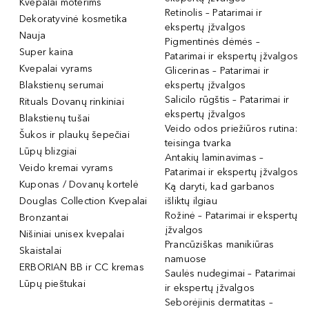
Kvepalai moterims
Retinolis – Patarimai ir
Dekoratyvinė kosmetika
ekspertų įžvalgos
Nauja
Pigmentinės dėmės –
Super kaina
Patarimai ir ekspertų įžvalgos
Kvepalai vyrams
Glicerinas – Patarimai ir
Blakstienų serumai
ekspertų įžvalgos
Salicilo rūgštis – Patarimai ir
Rituals Dovanų rinkiniai
ekspertų įžvalgos
Blakstienų tušai
Veido odos priežiūros rutina:
Šukos ir plaukų šepečiai
teisinga tvarka
Lūpų blizgiai
Antakių laminavimas –
Veido kremai vyrams
Patarimai ir ekspertų įžvalgos
Kuponas / Dovanų kortelė
Ką daryti, kad garbanos
Douglas Collection Kvepalai
išliktų ilgiau
Rožinė – Patarimai ir ekspertų
Bronzantai
įžvalgos
Nišiniai unisex kvepalai
Prancūziškas manikiūras
Skaistalai
namuose
ERBORIAN BB ir CC kremas
Saulės nudegimai – Patarimai
Lūpų pieštukai
ir ekspertų įžvalgos
Seborėjinis dermatitas –