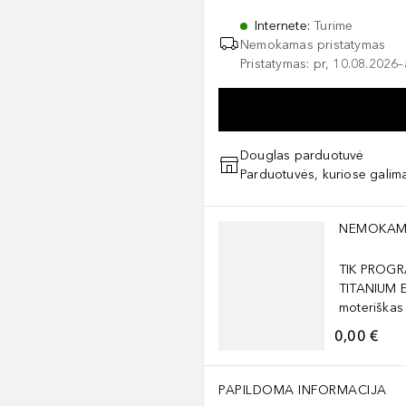
Internete
:
Turime
Nemokamas pristatymas
Pristatymas: pr, 10.08.2026
Douglas parduotuvė
Parduotuvės, kuriose galima
Praleisti slankiklį
NEMOKAM
TIK PROGR
TITANIUM 
moteriškas
0,00 €
PAPILDOMA INFORMACIJA