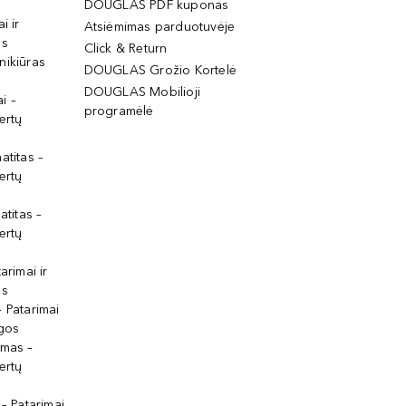
DOUGLAS PDF kuponas
i ir
Atsiėmimas parduotuvėje
os
Click & Return
nikiūras
DOUGLAS Grožio Kortelė
DOUGLAS Mobilioji
i –
programėlė
ertų
atitas –
ertų
atitas –
ertų
arimai ir
os
 Patarimai
lgos
ymas –
ertų
 – Patarimai