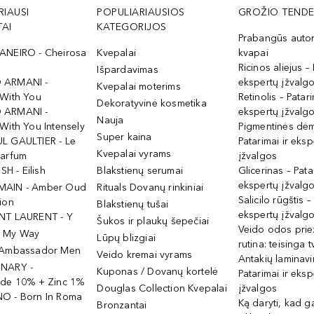
RIAUSI
POPULIARIAUSIOS
GROŽIO TENDE
AI
KATEGORIJOS
Prabangūs auto
ANEIRO - Cheirosa
Kvepalai
kvapai
Ricinos aliejus – 
Išpardavimas
 ARMANI -
ekspertų įžvalg
Kvepalai moterims
 With You
Retinolis – Patari
Dekoratyvinė kosmetika
 ARMANI -
ekspertų įžvalg
Nauja
With You Intensely
Pigmentinės dė
Super kaina
L GAULTIER - Le
Patarimai ir eksp
Kvepalai vyrams
Parfum
įžvalgos
ISH - Eilish
Blakstienų serumai
Glicerinas – Pata
ekspertų įžvalg
MAIN - Amber Oud
Rituals Dovanų rinkiniai
Salicilo rūgštis –
ion
Blakstienų tušai
ekspertų įžvalg
NT LAURENT - Y
Šukos ir plaukų šepečiai
Veido odos prie
- My Way
Lūpų blizgiai
rutina: teisinga 
 Ambassador Men
Veido kremai vyrams
Antakių laminav
INARY -
Kuponas / Dovanų kortelė
Patarimai ir eksp
ide 10% + Zinc 1%
Douglas Collection Kvepalai
įžvalgos
O - Born In Roma
Ką daryti, kad 
Bronzantai