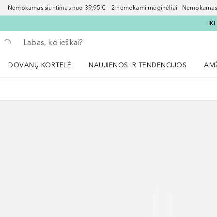
Nemokamas siuntimas nuo 39,95 € 2 nemokami mėginėliai Nemokamas d
IK
Grįžk atgal
Vykdykite paiešką
DOVANŲ KORTELĖ
NAUJIENOS IR TENDENCIJOS
AM
Atidaryti NAUJIENOS IR TENDENCIJOS 
Atid