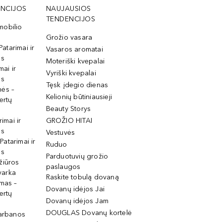
NCIJOS
NAUJAUSIOS
TENDENCIJOS
mobilio
Grožio vasara
Patarimai ir
Vasaros aromatai
os
Moteriški kvepalai
mai ir
Vyriški kvepalai
os
Tęsk įdegio dienas
mės –
Kelionių būtiniausieji
ertų
Beauty Storys
rimai ir
GROŽIO HITAI
os
Vestuvės
 Patarimai ir
Ruduo
os
Parduotuvių grožio
žiūros
paslaugos
tvarka
Raskite tobulą dovaną
imas –
Dovanų idėjos Jai
ertų
Dovanų idėjos Jam
DOUGLAS Dovanų kortelė
garbanos