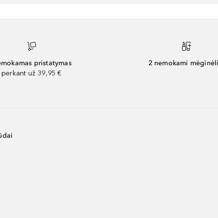
mokamas pristatymas
2 nemokami mėginėli
perkant už 39,95 €
ūdai