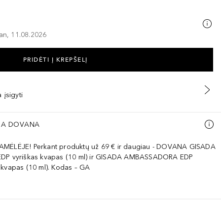
–an, 11.08.2026
PRIDĖTI Į KREPŠELĮ
 įsigyti
A DOVANA
AMĖLĖJE! Perkant produktų už 69 € ir daugiau - DOVANA GISADA
EDP vyriškas kvapas (10 ml) ir GISADA AMBASSADORA EDP
 kvapas (10 ml). Kodas – GA