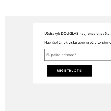
Užsisakyk DOUGLAS naujienas el.paštu!
Nuo šiol žinok viską apie grožio tendencij
El. pašto adresas
*
REGISTRUOTIS