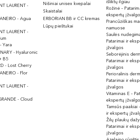
išliktų ilgiau
Nišiniai unisex kvepalai
NT LAURENT -
Rožinė – Patarima
Skaistalai
ekspertų įžvalg
ANEIRO - Agua
ERBORIAN BB ir CC kremas
Prancūziškas ma
Lūpų pieštukai
namuose
NT LAURENT -
Saulės nudegima
ium
Patarimai ir eksp
- Yara
įžvalgos
NARY - Hyaluronic
Seborėjinis derm
+ B5
Patarimai ir eksp
 - Lost Cherry
įžvalgos
ANEIRO - Flor
Perioralinis derm
Patarimai ir eksp
NT LAURENT -
įžvalgos
Vitaminas E – Pat
GRANDE - Cloud
ekspertų įžvalg
Tamsūs paakiai –
ir ekspertų įžva
Žilų plaukų daž
Patarimai ir eksp
įžvalgos
Azelaino rūgštis