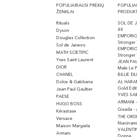
POPULIARIAUSI PREKIŲ
POPULIA
ŽENKLAI
PRODUKT
Rituals
SOL DE J
48
Dyson
EMPORIO
Douglas Collection
Stronger
Sol de Janeiro
EMPORIO
MATH SCIETIFIC
Stronger 
Yves Saint Laurent
JEAN PAU
DIOR
Male Le 
CHANEL
BILLIE EIL
Dolce & Gabbana
AL HARA
Gold Edit
Jean Paul Gaultier
YVES SAI
PAESE
ARMANI 
HUGO BOSS
Gisada -
Kérastase
THE ORD
Versace
Niacinam
Maison Margiela
VALENTIN
Armani
Donna