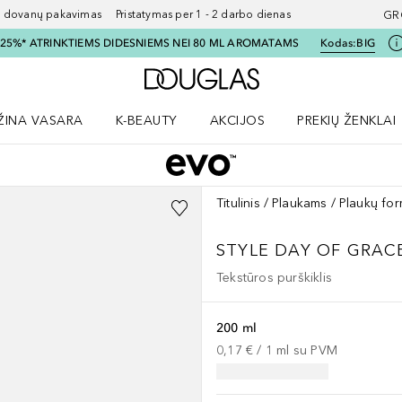
ovanų pakavimas Pristatymas per 1 - 2 darbo dienas
GR
I 25%* ATRINKTIEMS DIDESNIEMS NEI 80 ML AROMATAMS
Kodas:
BIG
Į Douglas pagrindinį pu
ŽINA VASARA
K-BEAUTY
AKCIJOS
PREKIŲ ŽENKLAI
meniu
aryti Amžina vasara meniu
Atidaryti AKCIJOS meniu
Atidaryti PREKIŲ 
Titulinis
Plaukams
Plaukų fo
STYLE
DAY OF GRACE
Tekstūros purškiklis
200 ml
0,17 €
 / 
1
ml
su PVM