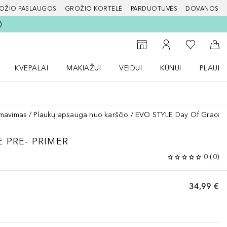
OŽIO PASLAUGOS
GROŽIO KORTELĖ
PARDUOTUVĖS
DOVANOS
slapį
Į mano nor
Į parduotuvių paiešką
Į mano paskyrą
Į kr
KVEPALAI
MAKIAŽUI
VEIDUI
KŪNUI
PLAUK
ŽENKLAI meniu
Atidaryti Kvepalai meniu
Atidaryti MAKIAŽUI meniu
Atidaryti VEIDUI meniu
Atidaryti KŪNUI men
Atidaryt
rmavimas
Plaukų apsauga nuo karščio
EVO STYLE Day Of Grace Pr
 PRE- PRIMER
0
(
0
)
34,99 €