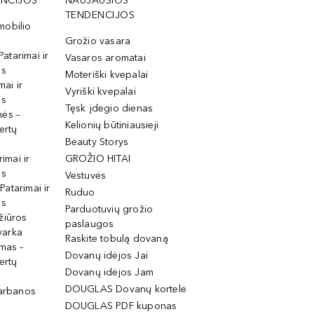
NCIJOS
NAUJAUSIOS
TENDENCIJOS
mobilio
Grožio vasara
Patarimai ir
Vasaros aromatai
os
Moteriški kvepalai
mai ir
Vyriški kvepalai
os
Tęsk įdegio dienas
mės –
Kelionių būtiniausieji
ertų
Beauty Storys
rimai ir
GROŽIO HITAI
os
Vestuvės
 Patarimai ir
Ruduo
os
Parduotuvių grožio
žiūros
paslaugos
tvarka
Raskite tobulą dovaną
imas –
Dovanų idėjos Jai
ertų
Dovanų idėjos Jam
DOUGLAS Dovanų kortelė
garbanos
DOUGLAS PDF kuponas