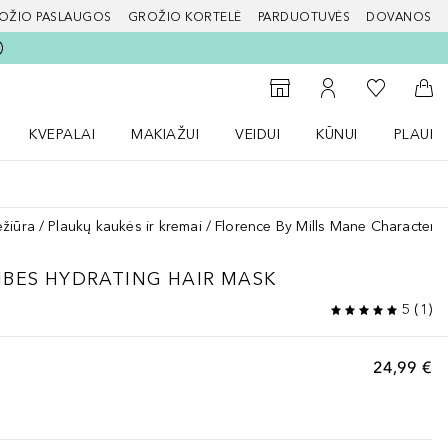
OŽIO PASLAUGOS
GROŽIO KORTELĖ
PARDUOTUVĖS
DOVANOS
slapį
Į mano nor
Į parduotuvių paiešką
Į mano paskyrą
Į kr
KVEPALAI
MAKIAŽUI
VEIDUI
KŪNUI
PLAUK
ŽENKLAI meniu
Atidaryti Kvepalai meniu
Atidaryti MAKIAŽUI meniu
Atidaryti VEIDUI meniu
Atidaryti KŪNUI men
Atidaryt
ežiūra
Plaukų kaukės ir kremai
Florence By Mills Mane Character 
BES HYDRATING HAIR MASK
5
(
1
)
24,99 €