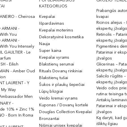
RIAUSI
POPULIARIAUSIOS
GROŽIO TENDE
AI
KATEGORIJOS
Prabangūs auto
ANEIRO - Cheirosa
Kvepalai
kvapai
Ricinos aliejus – 
Išpardavimas
 ARMANI -
ekspertų įžvalg
Kvepalai moterims
 With You
Retinolis – Patari
Dekoratyvinė kosmetika
 ARMANI -
ekspertų įžvalg
Nauja
With You Intensely
Pigmentinės dė
Super kaina
L GAULTIER - Le
Patarimai ir eksp
Kvepalai vyrams
Parfum
įžvalgos
ISH - Eilish
Blakstienų serumai
Glicerinas – Pata
ekspertų įžvalg
MAIN - Amber Oud
Rituals Dovanų rinkiniai
Salicilo rūgštis –
ion
Blakstienų tušai
ekspertų įžvalg
NT LAURENT - Y
Šukos ir plaukų šepečiai
Veido odos prie
- My Way
Lūpų blizgiai
rutina: teisinga 
 Ambassador Men
Veido kremai vyrams
Antakių laminav
INARY -
Kuponas / Dovanų kortelė
Patarimai ir eksp
ide 10% + Zinc 1%
Douglas Collection Kvepalai
įžvalgos
O - Born In Roma
Ką daryti, kad 
Bronzantai
išliktų ilgiau
Nišiniai unisex kvepalai