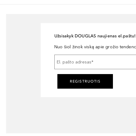
Užsisakyk DOUGLAS naujienas el.paštu!
Nuo šiol žinok viską apie grožio tendencij
El. pašto adresas
*
REGISTRUOTIS