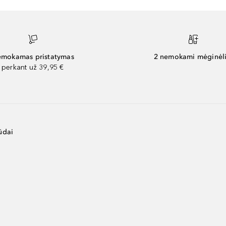
mokamas pristatymas
2 nemokami mėginėli
perkant už 39,95 €
ūdai