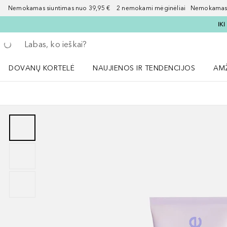
Nemokamas siuntimas nuo 39,95 € 2 nemokami mėginėliai Nemokamas d
IK
Grįžk atgal
Vykdykite paiešką
DOVANŲ KORTELĖ
NAUJIENOS IR TENDENCIJOS
AM
Atidaryti NAUJIENOS IR TENDENCIJOS 
Atid