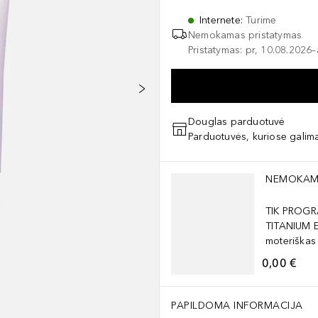
Internete
:
Turime
Nemokamas pristatymas
Pristatymas: pr, 10.08.2026
Douglas parduotuvė
Parduotuvės, kuriose galima
Praleisti slankiklį
NEMOKAM
TIK PROGR
TITANIUM 
moteriškas
0,00 €
PAPILDOMA INFORMACIJA