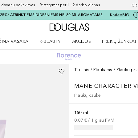
ovanų pakavimas Pristatymas per 1 - 2 darbo dienas
GR
I 25%* ATRINKTIEMS DIDESNIEMS NEI 80 ML AROMATAMS
Kodas:
BIG
Į Douglas pagrindinį pu
ŽINA VASARA
K-BEAUTY
AKCIJOS
PREKIŲ ŽENKLAI
meniu
aryti Amžina vasara meniu
Atidaryti AKCIJOS meniu
Atidaryti PREKIŲ 
Titulinis
Plaukams
Plaukų pri
MANE CHARACTER VI
Plaukų kaukė
150 ml
0,07 €
 / 
1
g
su PVM