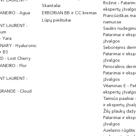
NT LAURENT -
Rožinė – Patarima
Skaistalai
ekspertų įžvalg
ANEIRO - Agua
ERBORIAN BB ir CC kremas
Prancūziškas ma
Lūpų pieštukai
namuose
NT LAURENT -
Saulės nudegima
ium
Patarimai ir eksp
- Yara
įžvalgos
NARY - Hyaluronic
Seborėjinis derm
+ B5
Patarimai ir eksp
 - Lost Cherry
įžvalgos
ANEIRO - Flor
Perioralinis derm
Patarimai ir eksp
NT LAURENT -
įžvalgos
Vitaminas E – Pat
GRANDE - Cloud
ekspertų įžvalg
Tamsūs paakiai –
ir ekspertų įžva
Žilų plaukų daž
Patarimai ir eksp
įžvalgos
Azelaino rūgštis