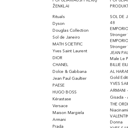
POPULIARIAUSI PREKIŲ
POPULIA
ŽENKLAI
PRODUKT
Rituals
SOL DE J
48
Dyson
EMPORIO
Douglas Collection
Stronger
Sol de Janeiro
EMPORIO
MATH SCIETIFIC
Stronger 
Yves Saint Laurent
JEAN PAU
DIOR
Male Le 
CHANEL
BILLIE EIL
Dolce & Gabbana
AL HARA
Gold Edit
Jean Paul Gaultier
YVES SAI
PAESE
ARMANI 
HUGO BOSS
Gisada -
Kérastase
THE ORD
Versace
Niacinam
Maison Margiela
VALENTIN
Armani
Donna
Prada