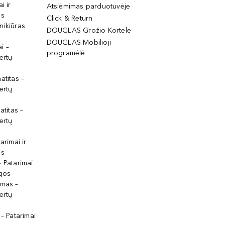
i ir
Atsiėmimas parduotuvėje
os
Click & Return
nikiūras
DOUGLAS Grožio Kortelė
DOUGLAS Mobilioji
i –
programėlė
ertų
atitas –
ertų
atitas –
ertų
arimai ir
os
 Patarimai
lgos
ymas –
ertų
 – Patarimai