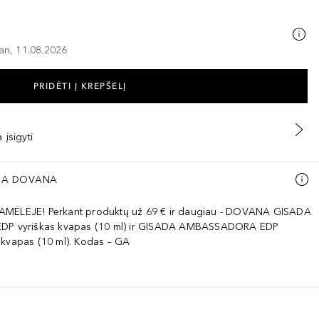
–an, 11.08.2026
PRIDĖTI Į KREPŠELĮ
 įsigyti
A DOVANA
AMĖLĖJE! Perkant produktų už 69 € ir daugiau - DOVANA GISADA
EDP vyriškas kvapas (10 ml) ir GISADA AMBASSADORA EDP
 kvapas (10 ml). Kodas – GA