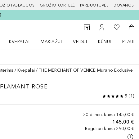
OŽIO PASLAUGOS
GROŽIO KORTELĖ
PARDUOTUVĖS
DOVANOS
slapį
Į mano nor
Į parduotuvių paiešką
Į mano paskyrą
Į kr
KVEPALAI
MAKIAŽUI
VEIDUI
KŪNUI
PLAUK
ŽENKLAI meniu
Atidaryti Kvepalai meniu
Atidaryti MAKIAŽUI meniu
Atidaryti VEIDUI meniu
Atidaryti KŪNUI men
Atidaryt
oterims
Kvepalai
THE MERCHANT OF VENICE Murano Exclusive Fl
FLAMANT ROSE
5
(
1
)
30 d. min. kaina
145,00 €
145,00 €
Reguliari kaina
290,00 €