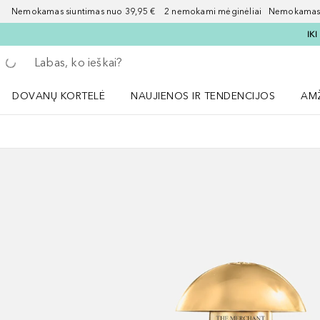
Nemokamas siuntimas nuo 39,95 € 2 nemokami mėginėliai Nemokamas d
IK
Grįžk atgal
Vykdykite paiešką
DOVANŲ KORTELĖ
NAUJIENOS IR TENDENCIJOS
AM
Atidaryti NAUJIENOS IR TENDENCIJOS 
Atid