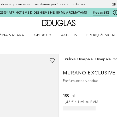
ovanų pakavimas Pristatymas per 1 - 2 darbo dienas
GR
I 25%* ATRINKTIEMS DIDESNIEMS NEI 80 ML AROMATAMS
Kodas:
BIG
Į Douglas pagrindinį pu
ŽINA VASARA
K-BEAUTY
AKCIJOS
PREKIŲ ŽENKLAI
meniu
aryti Amžina vasara meniu
Atidaryti AKCIJOS meniu
Atidaryti PREKIŲ 
Titulinis
Kvepalai
Kvepalai m
MURANO EXCLUSIVE
Parfumuotas vanduo
100 ml
1,45 €
 / 
1
ml
su PVM