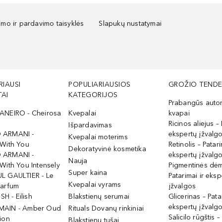
kimo ir pardavimo taisyklės
Slapukų nustatymai
RIAUSI
POPULIARIAUSIOS
GROŽIO TENDE
AI
KATEGORIJOS
Prabangūs auto
ANEIRO - Cheirosa
Kvepalai
kvapai
Ricinos aliejus – 
Išpardavimas
 ARMANI -
ekspertų įžvalg
Kvepalai moterims
 With You
Retinolis – Patari
Dekoratyvinė kosmetika
 ARMANI -
ekspertų įžvalg
Nauja
With You Intensely
Pigmentinės dė
Super kaina
L GAULTIER - Le
Patarimai ir eksp
Kvepalai vyrams
Parfum
įžvalgos
ISH - Eilish
Blakstienų serumai
Glicerinas – Pata
ekspertų įžvalg
MAIN - Amber Oud
Rituals Dovanų rinkiniai
Salicilo rūgštis –
ion
Blakstienų tušai