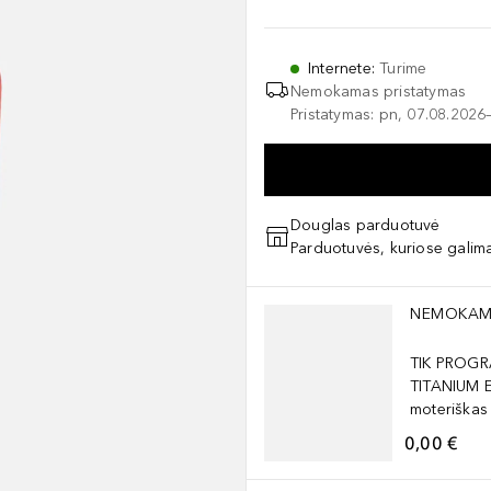
Internete
:
Turime
Nemokamas pristatymas
Pristatymas: pn, 07.08.2026
Douglas parduotuvė
Parduotuvės, kuriose galima
Praleisti slankiklį
NEMOKAM
TIK PROGR
TITANIUM 
moteriškas
0,00 €
Praleisti slankiklį