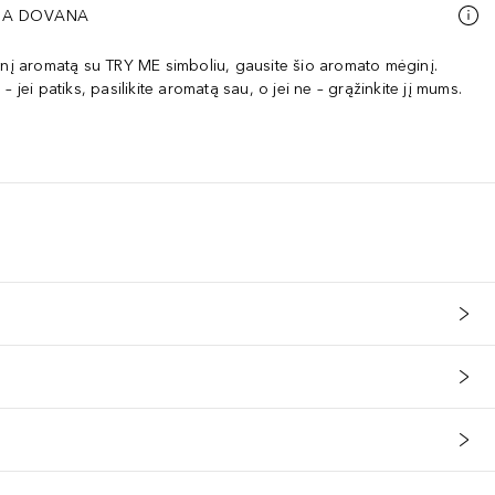
A DOVANA
inį aromatą su TRY ME simboliu, gausite šio aromato mėginį.
– jei patiks, pasilikite aromatą sau, o jei ne – grąžinkite jį mums.