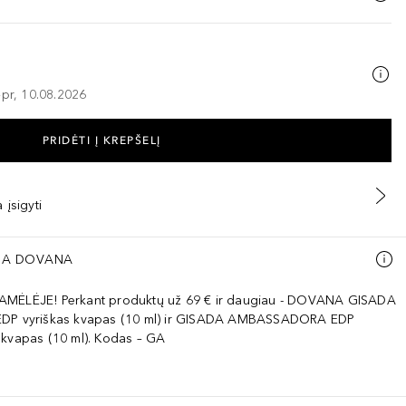
–pr, 10.08.2026
PRIDĖTI Į KREPŠELĮ
 įsigyti
A DOVANA
AMĖLĖJE! Perkant produktų už 69 € ir daugiau - DOVANA GISADA
EDP vyriškas kvapas (10 ml) ir GISADA AMBASSADORA EDP
 kvapas (10 ml). Kodas – GA