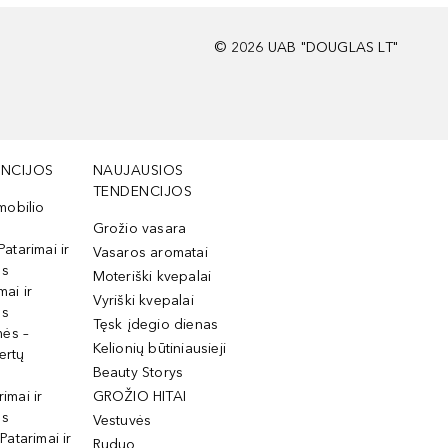
©
2026
UAB "DOUGLAS LT"
NCIJOS
NAUJAUSIOS
TENDENCIJOS
mobilio
Grožio vasara
Patarimai ir
Vasaros aromatai
os
Moteriški kvepalai
mai ir
Vyriški kvepalai
os
Tęsk įdegio dienas
mės –
Kelionių būtiniausieji
ertų
Beauty Storys
rimai ir
GROŽIO HITAI
os
Vestuvės
 Patarimai ir
Ruduo