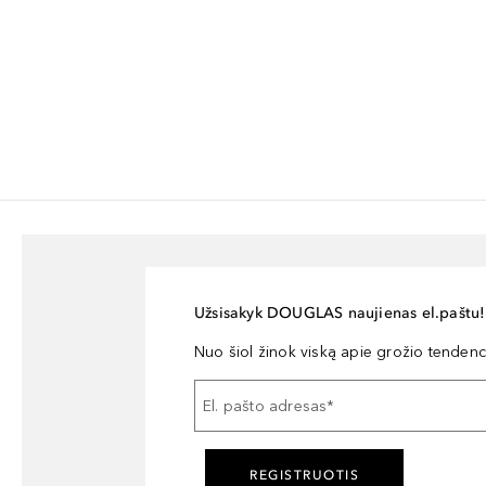
Užsisakyk DOUGLAS naujienas el.paštu!
Nuo šiol žinok viską apie grožio tendencij
El. pašto adresas
*
REGISTRUOTIS