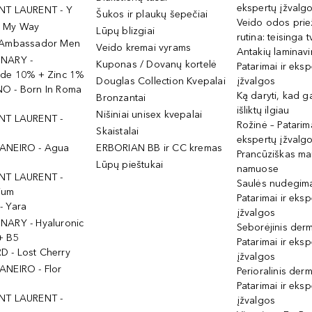
ekspertų įžvalg
NT LAURENT - Y
Šukos ir plaukų šepečiai
Veido odos prie
- My Way
Lūpų blizgiai
rutina: teisinga 
 Ambassador Men
Veido kremai vyrams
Antakių laminav
INARY -
Kuponas / Dovanų kortelė
Patarimai ir eksp
ide 10% + Zinc 1%
Douglas Collection Kvepalai
įžvalgos
O - Born In Roma
Ką daryti, kad 
Bronzantai
išliktų ilgiau
Nišiniai unisex kvepalai
NT LAURENT -
Rožinė – Patarima
Skaistalai
ekspertų įžvalg
ANEIRO - Agua
ERBORIAN BB ir CC kremas
Prancūziškas ma
Lūpų pieštukai
namuose
NT LAURENT -
Saulės nudegima
ium
Patarimai ir eksp
- Yara
įžvalgos
NARY - Hyaluronic
Seborėjinis derm
+ B5
Patarimai ir eksp
 - Lost Cherry
įžvalgos
ANEIRO - Flor
Perioralinis derm
Patarimai ir eksp
NT LAURENT -
įžvalgos