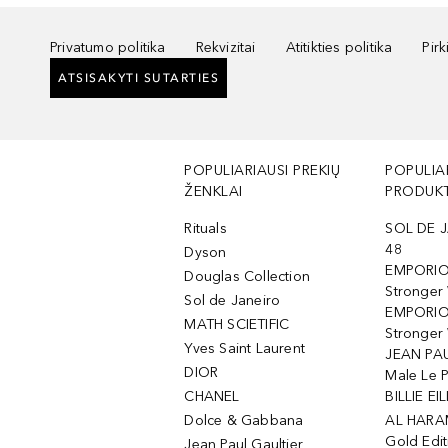
Privatumo politika
Rekvizitai
Atitikties politika
Pir
ATSISAKYTI SUTARTIES
POPULIARIAUSI PREKIŲ
POPULIA
ŽENKLAI
PRODUKT
Rituals
SOL DE J
48
Dyson
EMPORIO
Douglas Collection
Stronger
Sol de Janeiro
EMPORIO
MATH SCIETIFIC
Stronger 
Yves Saint Laurent
JEAN PAU
DIOR
Male Le 
CHANEL
BILLIE EIL
Dolce & Gabbana
AL HARA
Gold Edit
Jean Paul Gaultier