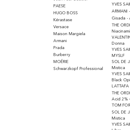
YVES SAI
PAESE
ARMANI 
HUGO BOSS
Gisada -
Kérastase
THE ORD
Versace
Niacinam
Maison Margiela
VALENTIN
Armani
Donna
Prada
YVES SAI
Burberry
MYSLF
MOÉRIE
SOL DE J
Mistica
Schwarzkopf Professional
YVES SAI
Black Op
LATTAFA 
THE ORDI
Acid 2% 
TOM FORD
SOL DE J
Mistica
YVES SAI