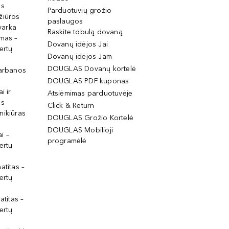
os
Parduotuvių grožio
žiūros
paslaugos
tvarka
Raskite tobulą dovaną
imas –
Dovanų idėjos Jai
ertų
Dovanų idėjos Jam
DOUGLAS Dovanų kortelė
garbanos
DOUGLAS PDF kuponas
i ir
Atsiėmimas parduotuvėje
os
Click & Return
nikiūras
DOUGLAS Grožio Kortelė
DOUGLAS Mobilioji
i –
programėlė
ertų
atitas –
ertų
atitas –
ertų