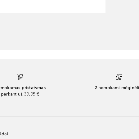
mokamas pristatymas
2 nemokami mėginėli
perkant už 39,95 €
ūdai