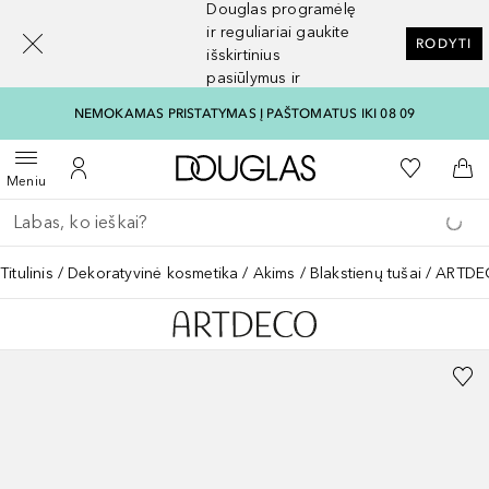
Douglas programėlę
[navigation.slideout.screenreader]
ir reguliariai gaukite
RODYTI
išskirtinius
pasiūlymus ir
nuolaidas
NEMOKAMAS PRISTATYMAS Į PAŠTOMATUS IKI 08 09
Į Douglas pagrindinį pu
Į mano nor
Atidaryti meniu
Į mano paskyrą
Į kr
Meniu
Grįžk atgal
Vykdykite paiešką
Titulinis
Dekoratyvinė kosmetika
Akims
Blakstienų tušai
ARTDEC