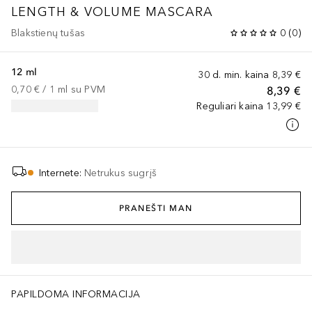
LENGTH & VOLUME MASCARA
Blakstienų tušas
0
(
0
)
12 ml
30 d. min. kaina
8,39 €
0,70 €
 / 
1
ml
su PVM
8,39 €
Reguliari kaina
13,99 €
Internete
:
Netrukus sugrįš
PRANEŠTI MAN
PAPILDOMA INFORMACIJA