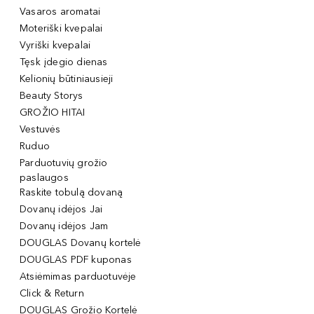
Vasaros aromatai
Moteriški kvepalai
Vyriški kvepalai
Tęsk įdegio dienas
Kelionių būtiniausieji
Beauty Storys
GROŽIO HITAI
Vestuvės
Ruduo
Parduotuvių grožio
paslaugos
Raskite tobulą dovaną
Dovanų idėjos Jai
Dovanų idėjos Jam
DOUGLAS Dovanų kortelė
DOUGLAS PDF kuponas
Atsiėmimas parduotuvėje
Click & Return
DOUGLAS Grožio Kortelė