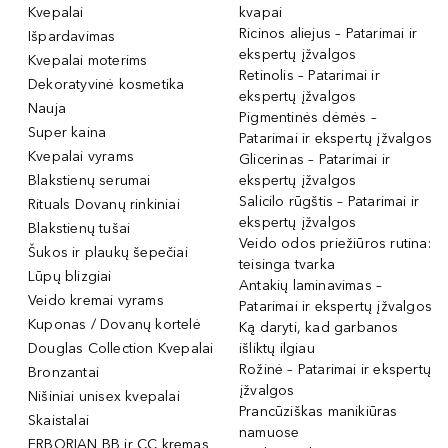
Kvepalai
kvapai
Ricinos aliejus – Patarimai ir
Išpardavimas
ekspertų įžvalgos
Kvepalai moterims
Retinolis – Patarimai ir
Dekoratyvinė kosmetika
ekspertų įžvalgos
Nauja
Pigmentinės dėmės –
Super kaina
Patarimai ir ekspertų įžvalgos
Kvepalai vyrams
Glicerinas – Patarimai ir
Blakstienų serumai
ekspertų įžvalgos
Salicilo rūgštis – Patarimai ir
Rituals Dovanų rinkiniai
ekspertų įžvalgos
Blakstienų tušai
Veido odos priežiūros rutina:
Šukos ir plaukų šepečiai
teisinga tvarka
Lūpų blizgiai
Antakių laminavimas –
Veido kremai vyrams
Patarimai ir ekspertų įžvalgos
Kuponas / Dovanų kortelė
Ką daryti, kad garbanos
Douglas Collection Kvepalai
išliktų ilgiau
Rožinė – Patarimai ir ekspertų
Bronzantai
įžvalgos
Nišiniai unisex kvepalai
Prancūziškas manikiūras
Skaistalai
namuose
ERBORIAN BB ir CC kremas