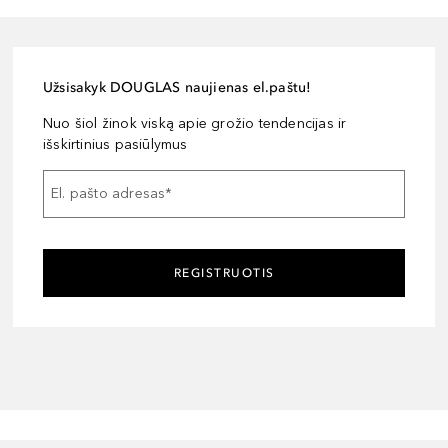
Užsisakyk DOUGLAS naujienas el.paštu!
Nuo šiol žinok viską apie grožio tendencijas ir
išskirtinius pasiūlymus
El. pašto adresas
*
REGISTRUOTIS