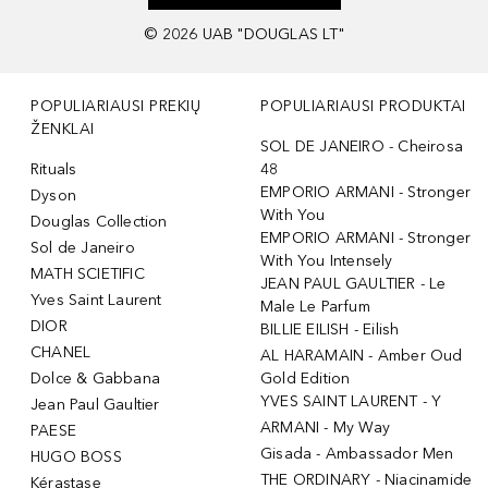
©
2026
UAB "DOUGLAS LT"
POPULIARIAUSI PREKIŲ
POPULIARIAUSI PRODUKTAI
ŽENKLAI
SOL DE JANEIRO - Cheirosa
Rituals
48
EMPORIO ARMANI - Stronger
Dyson
With You
Douglas Collection
EMPORIO ARMANI - Stronger
Sol de Janeiro
With You Intensely
MATH SCIETIFIC
JEAN PAUL GAULTIER - Le
Yves Saint Laurent
Male Le Parfum
DIOR
BILLIE EILISH - Eilish
CHANEL
AL HARAMAIN - Amber Oud
Dolce & Gabbana
Gold Edition
YVES SAINT LAURENT - Y
Jean Paul Gaultier
ARMANI - My Way
PAESE
Gisada - Ambassador Men
HUGO BOSS
THE ORDINARY - Niacinamide
Kérastase