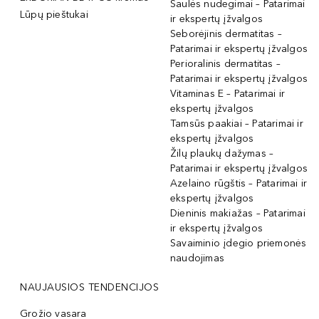
Saulės nudegimai – Patarimai
Lūpų pieštukai
ir ekspertų įžvalgos
Seborėjinis dermatitas –
Patarimai ir ekspertų įžvalgos
Perioralinis dermatitas –
Patarimai ir ekspertų įžvalgos
Vitaminas E – Patarimai ir
ekspertų įžvalgos
Tamsūs paakiai – Patarimai ir
ekspertų įžvalgos
Žilų plaukų dažymas –
Patarimai ir ekspertų įžvalgos
Azelaino rūgštis – Patarimai ir
ekspertų įžvalgos
Dieninis makiažas – Patarimai
ir ekspertų įžvalgos
Savaiminio įdegio priemonės
naudojimas
NAUJAUSIOS TENDENCIJOS
Grožio vasara