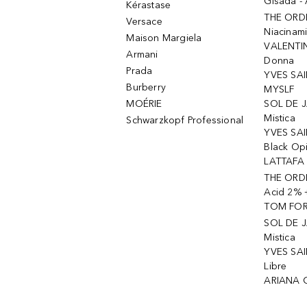
Gisada -
Kérastase
THE ORD
Versace
Niacinam
Maison Margiela
VALENTIN
Armani
Donna
Prada
YVES SAI
Burberry
MYSLF
MOÉRIE
SOL DE J
Mistica
Schwarzkopf Professional
YVES SAI
Black Op
LATTAFA 
THE ORDI
Acid 2% 
TOM FORD
SOL DE J
Mistica
YVES SAI
Libre
ARIANA 