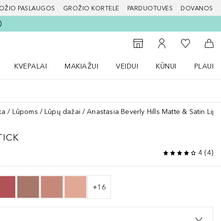
OŽIO PASLAUGOS
GROŽIO KORTELĖ
PARDUOTUVĖS
DOVANOS
slapį
Į mano nor
Į parduotuvių paiešką
Į mano paskyrą
Į kr
KVEPALAI
MAKIAŽUI
VEIDUI
KŪNUI
PLAUK
ŽENKLAI meniu
Atidaryti Kvepalai meniu
Atidaryti MAKIAŽUI meniu
Atidaryti VEIDUI meniu
Atidaryti KŪNUI men
Atidaryt
ka
Lūpoms
Lūpų dažai
Anastasia Beverly Hills Matte & Satin Lips
TICK
4
(
4
)
+
16