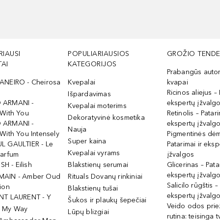
RIAUSI
POPULIARIAUSIOS
GROŽIO TENDE
AI
KATEGORIJOS
Prabangūs auto
ANEIRO - Cheirosa
Kvepalai
kvapai
Ricinos aliejus – 
Išpardavimas
 ARMANI -
ekspertų įžvalg
Kvepalai moterims
 With You
Retinolis – Patari
Dekoratyvinė kosmetika
 ARMANI -
ekspertų įžvalg
Nauja
With You Intensely
Pigmentinės dė
Super kaina
L GAULTIER - Le
Patarimai ir eksp
Kvepalai vyrams
Parfum
įžvalgos
ISH - Eilish
Blakstienų serumai
Glicerinas – Pata
ekspertų įžvalg
MAIN - Amber Oud
Rituals Dovanų rinkiniai
Salicilo rūgštis –
ion
Blakstienų tušai
ekspertų įžvalg
NT LAURENT - Y
Šukos ir plaukų šepečiai
Veido odos prie
- My Way
Lūpų blizgiai
rutina: teisinga 