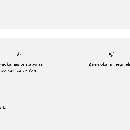
mokamas pristatymas
2 nemokami mėginėli
perkant už 39,95 €
ūdai