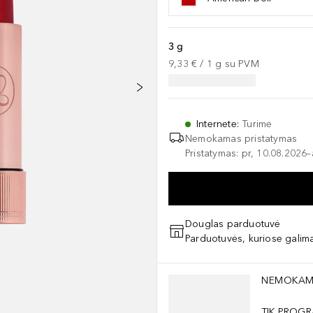
3 g
9,33 €
 / 
1
g
su PVM
Internete
:
Turime
Nemokamas pristatymas
Pristatymas: pr, 10.08.2026
Douglas parduotuvė
Parduotuvės, kuriose galima
Praleisti slankiklį
NEMOKAM
TIK PROGR