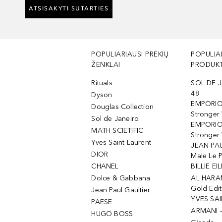
ATSISAKYTI SUTARTIES
POPULIARIAUSI PREKIŲ
POPULIA
ŽENKLAI
PRODUKT
Rituals
SOL DE J
48
Dyson
EMPORIO
Douglas Collection
Stronger
Sol de Janeiro
EMPORIO
MATH SCIETIFIC
Stronger 
Yves Saint Laurent
JEAN PAU
DIOR
Male Le 
CHANEL
BILLIE EIL
Dolce & Gabbana
AL HARA
Gold Edit
Jean Paul Gaultier
YVES SAI
PAESE
ARMANI 
HUGO BOSS