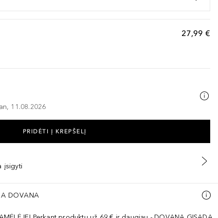
27,99 €
–an, 11.08.2026
PRIDĖTI Į KREPŠELĮ
 įsigyti
A DOVANA
AMĖLĖJE! Perkant produktų už 69 € ir daugiau - DOVANA GISADA