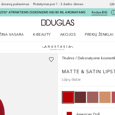
ovanų pakavimas Pristatymas per 1 - 2 darbo dienas
GR
I 25%* ATRINKTIEMS DIDESNIEMS NEI 80 ML AROMATAMS
Kodas:
BIG
Į Douglas pagrindinį pu
ŽINA VASARA
K-BEAUTY
AKCIJOS
PREKIŲ ŽENKLAI
meniu
aryti Amžina vasara meniu
Atidaryti AKCIJOS meniu
Atidaryti PREKIŲ 
Titulinis
Dekoratyvinė kosmeti
MATTE & SATIN LIPS
Lūpų dažai
American Doll