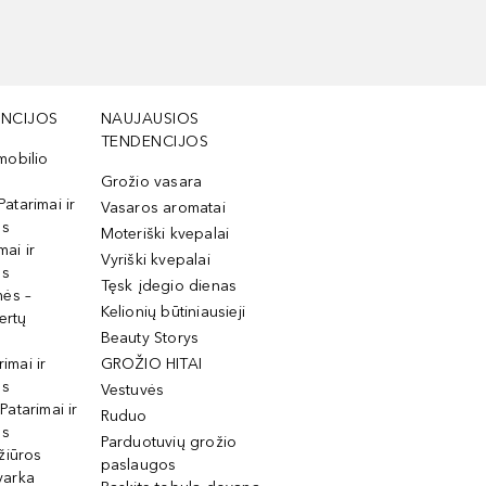
NCIJOS
NAUJAUSIOS
TENDENCIJOS
mobilio
Grožio vasara
Patarimai ir
Vasaros aromatai
os
Moteriški kvepalai
mai ir
Vyriški kvepalai
os
Tęsk įdegio dienas
mės –
Kelionių būtiniausieji
ertų
Beauty Storys
rimai ir
GROŽIO HITAI
os
Vestuvės
 Patarimai ir
Ruduo
os
Parduotuvių grožio
žiūros
paslaugos
tvarka