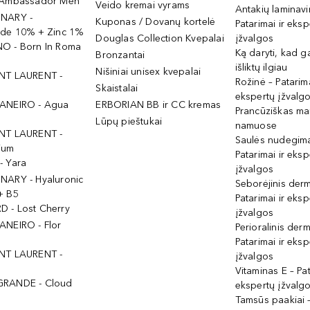
 Ambassador Men
Veido kremai vyrams
Antakių laminav
INARY -
Kuponas / Dovanų kortelė
Patarimai ir eksp
ide 10% + Zinc 1%
Douglas Collection Kvepalai
įžvalgos
O - Born In Roma
Ką daryti, kad 
Bronzantai
išliktų ilgiau
Nišiniai unisex kvepalai
NT LAURENT -
Rožinė – Patarima
Skaistalai
ekspertų įžvalg
ANEIRO - Agua
ERBORIAN BB ir CC kremas
Prancūziškas ma
Lūpų pieštukai
namuose
NT LAURENT -
Saulės nudegima
ium
Patarimai ir eksp
- Yara
įžvalgos
NARY - Hyaluronic
Seborėjinis derm
+ B5
Patarimai ir eksp
 - Lost Cherry
įžvalgos
ANEIRO - Flor
Perioralinis derm
Patarimai ir eksp
NT LAURENT -
įžvalgos
Vitaminas E – Pat
GRANDE - Cloud
ekspertų įžvalg
Tamsūs paakiai –