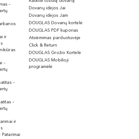
Raskite tobulą dovaną
imas –
Dovanų idėjos Jai
ertų
Dovanų idėjos Jam
DOUGLAS Dovanų kortelė
garbanos
DOUGLAS PDF kuponas
i ir
Atsiėmimas parduotuvėje
os
Click & Return
nikiūras
DOUGLAS Grožio Kortelė
DOUGLAS Mobilioji
i –
programėlė
ertų
atitas –
ertų
atitas –
ertų
arimai ir
os
 Patarimai