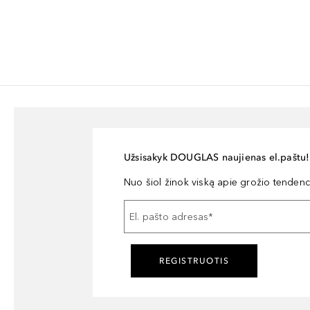
Užsisakyk DOUGLAS naujienas el.paštu!
Nuo šiol žinok viską apie grožio tendencij
El. pašto adresas
*
REGISTRUOTIS