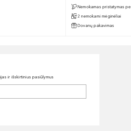
Nemokamas pristatymas per
2 nemokami mėginėliai
Dovanų pakavimas
as ir išskirtinius pasiūlymus