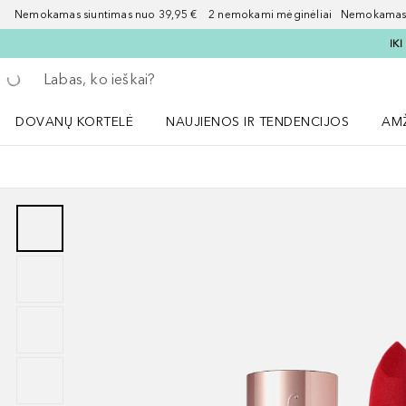
Nemokamas siuntimas nuo 39,95 € 2 nemokami mėginėliai Nemokamas d
IK
Grįžk atgal
Vykdykite paiešką
DOVANŲ KORTELĖ
NAUJIENOS IR TENDENCIJOS
AM
Atidaryti NAUJIENOS IR TENDENCIJOS 
Atid