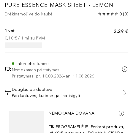
PURE ESSENCE MASK SHEET - LEMON
Drėkinamoji veido kaukė
0
(
0
)
1 vnt
2,29 €
0,10 €
 / 
1
ml
su PVM
Internete
:
Turime
Nemokamas pristatymas
Pristatymas: pr, 10.08.2026–an, 11.08.2026
Douglas parduotuvė
Parduotuvės, kuriose galima įsigyti
PRIDĖTI Į KREPŠELĮ
Praleisti slankiklį
NEMOKAMA DOVANA
TIK PROGRAMĖLĖJE! Perkant produktų