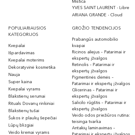
Mistica
YVES SAINT LAURENT - Libre
ARIANA GRANDE - Cloud
POPULIARIAUSIOS
GROŽIO TENDENCIJOS
KATEGORIJOS
Prabangūs automobilio
Kvepalai
kvapai
Ricinos aliejus – Patarimai ir
Išpardavimas
ekspertų įžvalgos
Kvepalai moterims
Retinolis – Patarimai ir
Dekoratyvinė kosmetika
ekspertų įžvalgos
Nauja
Pigmentinės dėmės –
Super kaina
Patarimai ir ekspertų įžvalgos
Kvepalai vyrams
Glicerinas – Patarimai ir
Blakstienų serumai
ekspertų įžvalgos
Salicilo rūgštis – Patarimai ir
Rituals Dovanų rinkiniai
ekspertų įžvalgos
Blakstienų tušai
Veido odos priežiūros rutina:
Šukos ir plaukų šepečiai
teisinga tvarka
Lūpų blizgiai
Antakių laminavimas –
Veido kremai vyrams
Patarimai ir ekspertų įžvalgos