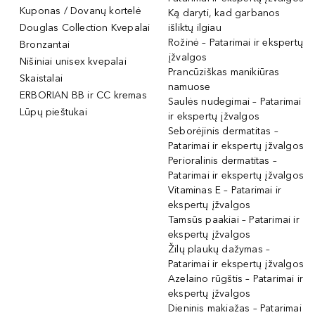
Kuponas / Dovanų kortelė
Ką daryti, kad garbanos
Douglas Collection Kvepalai
išliktų ilgiau
Rožinė – Patarimai ir ekspertų
Bronzantai
įžvalgos
Nišiniai unisex kvepalai
Prancūziškas manikiūras
Skaistalai
namuose
ERBORIAN BB ir CC kremas
Saulės nudegimai – Patarimai
Lūpų pieštukai
ir ekspertų įžvalgos
Seborėjinis dermatitas –
Patarimai ir ekspertų įžvalgos
Perioralinis dermatitas –
Patarimai ir ekspertų įžvalgos
Vitaminas E – Patarimai ir
ekspertų įžvalgos
Tamsūs paakiai – Patarimai ir
ekspertų įžvalgos
Žilų plaukų dažymas –
Patarimai ir ekspertų įžvalgos
Azelaino rūgštis – Patarimai ir
ekspertų įžvalgos
Dieninis makiažas – Patarimai