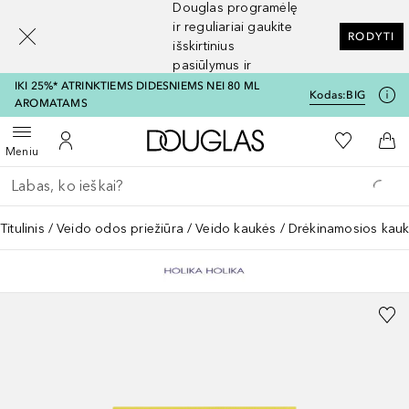
Douglas programėlę
[navigation.slideout.screenreader]
ir reguliariai gaukite
RODYTI
išskirtinius
pasiūlymus ir
nuolaidas
IKI 25%* ATRINKTIEMS DIDESNIEMS NEI 80 ML
Kodas:
BIG
AROMATAMS
Į Douglas pagrindinį pu
Į mano nor
Atidaryti meniu
Į mano paskyrą
Į kr
Meniu
Grįžk atgal
Vykdykite paiešką
Titulinis
Veido odos priežiūra
Veido kaukės
Drėkinamosios kau