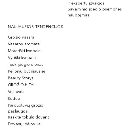
ir ekspertų įžvalgos
Savaiminio įdegio priemonės
naudojimas
NAUJAUSIOS TENDENCIJOS
Grožio vasara
Vasaros aromatai
Moteriški kvepalai
Vyriški kvepalai
Tęsk įdegio dienas
Kelionių būtiniausieji
Beauty Storys
GROŽIO HITAI
Vestuvės
Ruduo
Parduotuvių grožio
paslaugos
Raskite tobulą dovaną
Dovanų idėjos Jai