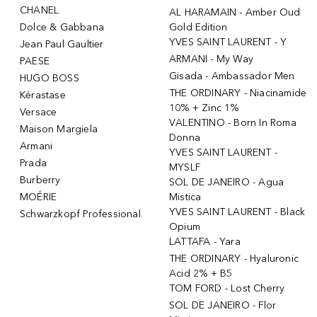
CHANEL
AL HARAMAIN - Amber Oud
Dolce & Gabbana
Gold Edition
YVES SAINT LAURENT - Y
Jean Paul Gaultier
ARMANI - My Way
PAESE
Gisada - Ambassador Men
HUGO BOSS
THE ORDINARY - Niacinamide
Kérastase
10% + Zinc 1%
Versace
VALENTINO - Born In Roma
Maison Margiela
Donna
Armani
YVES SAINT LAURENT -
Prada
MYSLF
Burberry
SOL DE JANEIRO - Agua
MOÉRIE
Mistica
YVES SAINT LAURENT - Black
Schwarzkopf Professional
Opium
LATTAFA - Yara
THE ORDINARY - Hyaluronic
Acid 2% + B5
TOM FORD - Lost Cherry
SOL DE JANEIRO - Flor