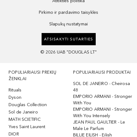
Atitikties politika
Pirkimo ir pardavimo taisyklės
Slapukų nustatymai
ATSISAKYTI SUTARTIES
©
2026
UAB "DOUGLAS LT"
POPULIARIAUSI PREKIŲ
POPULIARIAUSI PRODUKTAI
ŽENKLAI
SOL DE JANEIRO - Cheirosa
Rituals
48
EMPORIO ARMANI - Stronger
Dyson
With You
Douglas Collection
EMPORIO ARMANI - Stronger
Sol de Janeiro
With You Intensely
MATH SCIETIFIC
JEAN PAUL GAULTIER - Le
Yves Saint Laurent
Male Le Parfum
DIOR
BILLIE EILISH - Eilish