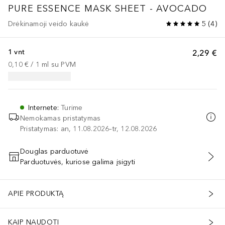
PURE ESSENCE MASK SHEET - AVOCADO
Drėkinamoji veido kaukė
5
(
4
)
1 vnt
2,29 €
0,10 €
 / 
1
ml
su PVM
Internete
:
Turime
Nemokamas pristatymas
Pristatymas: an, 11.08.2026–tr, 12.08.2026
Douglas parduotuvė
Parduotuvės, kuriose galima įsigyti
PRIDĖTI Į KREPŠELĮ
APIE PRODUKTĄ
KAIP NAUDOTI