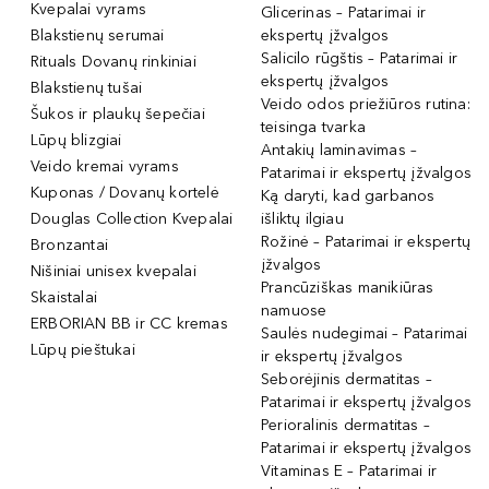
Kvepalai vyrams
Glicerinas – Patarimai ir
Blakstienų serumai
ekspertų įžvalgos
Salicilo rūgštis – Patarimai ir
Rituals Dovanų rinkiniai
ekspertų įžvalgos
Blakstienų tušai
Veido odos priežiūros rutina:
Šukos ir plaukų šepečiai
teisinga tvarka
Lūpų blizgiai
Antakių laminavimas –
Veido kremai vyrams
Patarimai ir ekspertų įžvalgos
Kuponas / Dovanų kortelė
Ką daryti, kad garbanos
Douglas Collection Kvepalai
išliktų ilgiau
Rožinė – Patarimai ir ekspertų
Bronzantai
įžvalgos
Nišiniai unisex kvepalai
Prancūziškas manikiūras
Skaistalai
namuose
ERBORIAN BB ir CC kremas
Saulės nudegimai – Patarimai
Lūpų pieštukai
ir ekspertų įžvalgos
Seborėjinis dermatitas –
Patarimai ir ekspertų įžvalgos
Perioralinis dermatitas –
Patarimai ir ekspertų įžvalgos
Vitaminas E – Patarimai ir