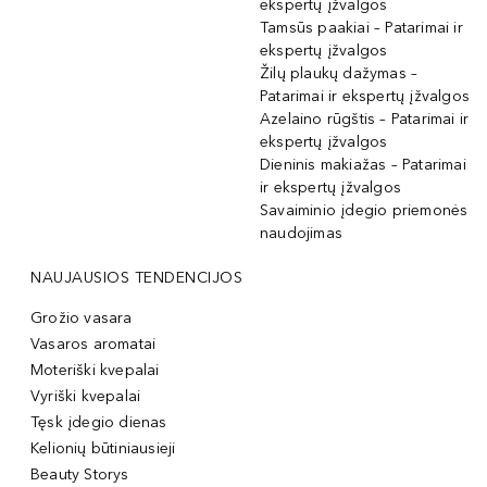
ekspertų įžvalgos
Tamsūs paakiai – Patarimai ir
ekspertų įžvalgos
Žilų plaukų dažymas –
Patarimai ir ekspertų įžvalgos
Azelaino rūgštis – Patarimai ir
ekspertų įžvalgos
Dieninis makiažas – Patarimai
ir ekspertų įžvalgos
Savaiminio įdegio priemonės
naudojimas
NAUJAUSIOS TENDENCIJOS
Grožio vasara
Vasaros aromatai
Moteriški kvepalai
Vyriški kvepalai
Tęsk įdegio dienas
Kelionių būtiniausieji
Beauty Storys