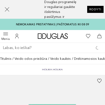
Douglas programėlę
[navigation.slideout.screenreader]
ir reguliariai gaukite
RODYTI
išskirtinius
pasiūlymus ir
nuolaidas
NEMOKAMAS PRISTATYMAS Į PAŠTOMATUS IKI 08 09
Į Douglas pagrindinį pu
Į mano nor
Atidaryti meniu
Į mano paskyrą
Į kr
Meniu
Grįžk atgal
Vykdykite paiešką
Titulinis
Veido odos priežiūra
Veido kaukės
Drėkinamosios kau