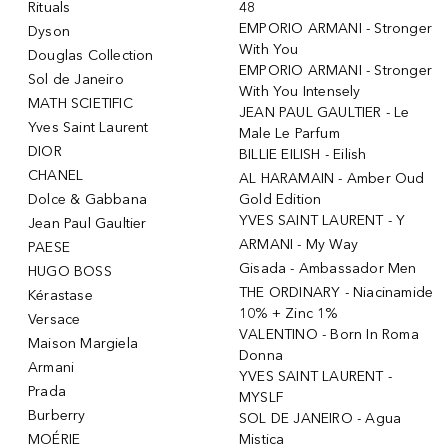
Rituals
48
EMPORIO ARMANI - Stronger
Dyson
With You
Douglas Collection
EMPORIO ARMANI - Stronger
Sol de Janeiro
With You Intensely
MATH SCIETIFIC
JEAN PAUL GAULTIER - Le
Yves Saint Laurent
Male Le Parfum
DIOR
BILLIE EILISH - Eilish
CHANEL
AL HARAMAIN - Amber Oud
Dolce & Gabbana
Gold Edition
YVES SAINT LAURENT - Y
Jean Paul Gaultier
ARMANI - My Way
PAESE
Gisada - Ambassador Men
HUGO BOSS
THE ORDINARY - Niacinamide
Kérastase
10% + Zinc 1%
Versace
VALENTINO - Born In Roma
Maison Margiela
Donna
Armani
YVES SAINT LAURENT -
Prada
MYSLF
Burberry
SOL DE JANEIRO - Agua
MOÉRIE
Mistica