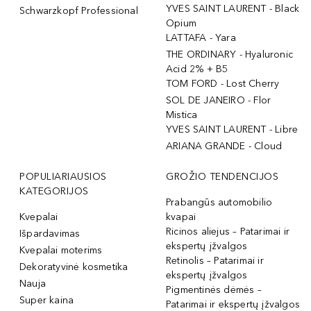
YVES SAINT LAURENT - Black
Schwarzkopf Professional
Opium
LATTAFA - Yara
THE ORDINARY - Hyaluronic
Acid 2% + B5
TOM FORD - Lost Cherry
SOL DE JANEIRO - Flor
Mistica
YVES SAINT LAURENT - Libre
ARIANA GRANDE - Cloud
POPULIARIAUSIOS
GROŽIO TENDENCIJOS
KATEGORIJOS
Prabangūs automobilio
Kvepalai
kvapai
Ricinos aliejus – Patarimai ir
Išpardavimas
ekspertų įžvalgos
Kvepalai moterims
Retinolis – Patarimai ir
Dekoratyvinė kosmetika
ekspertų įžvalgos
Nauja
Pigmentinės dėmės –
Super kaina
Patarimai ir ekspertų įžvalgos