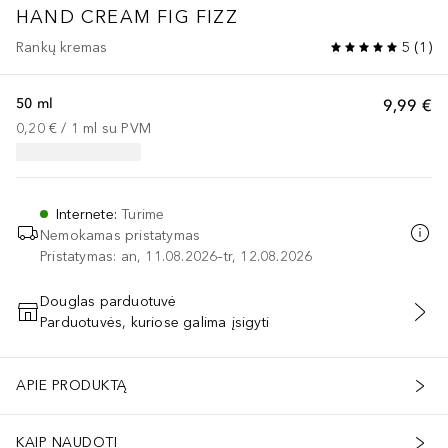
HAND CREAM FIG FIZZ
Rankų kremas
5
(
1
)
50 ml
9,99 €
0,20 €
 / 
1
ml
su PVM
Internete
:
Turime
Nemokamas pristatymas
Pristatymas: an, 11.08.2026–tr, 12.08.2026
Douglas parduotuvė
Parduotuvės, kuriose galima įsigyti
PRIDĖTI Į KREPŠELĮ
APIE PRODUKTĄ
KAIP NAUDOTI