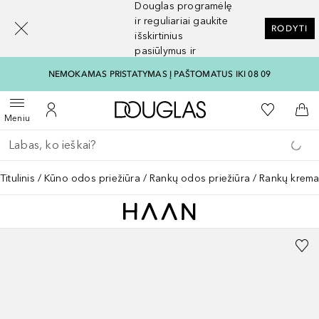
Douglas programėlę
[navigation.slideout.screenreader]
ir reguliariai gaukite
RODYTI
išskirtinius
pasiūlymus ir
nuolaidas
NEMOKAMAS PRISTATYMAS Į PAŠTOMATUS IKI 08 09
Į Douglas pagrindinį pu
Į mano nor
Atidaryti meniu
Į mano paskyrą
Į kr
Meniu
Grįžk atgal
Vykdykite paiešką
Titulinis
Kūno odos priežiūra
Rankų odos priežiūra
Rankų krema