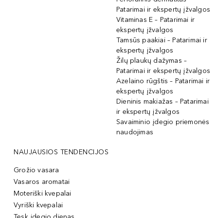
Patarimai ir ekspertų įžvalgos
Vitaminas E – Patarimai ir
ekspertų įžvalgos
Tamsūs paakiai – Patarimai ir
ekspertų įžvalgos
Žilų plaukų dažymas –
Patarimai ir ekspertų įžvalgos
Azelaino rūgštis – Patarimai ir
ekspertų įžvalgos
Dieninis makiažas – Patarimai
ir ekspertų įžvalgos
Savaiminio įdegio priemonės
naudojimas
NAUJAUSIOS TENDENCIJOS
Grožio vasara
Vasaros aromatai
Moteriški kvepalai
Vyriški kvepalai
Tęsk įdegio dienas