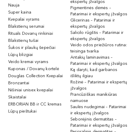
ekspertų įžvalgos
Nauja
Pigmentinės dėmės –
Super kaina
Patarimai ir ekspertų įžvalgos
Kvepalai vyrams
Glicerinas – Patarimai ir
Blakstienų serumai
ekspertų įžvalgos
Salicilo rūgštis – Patarimai ir
Rituals Dovanų rinkiniai
ekspertų įžvalgos
Blakstienų tušai
Veido odos priežiūros rutina:
Šukos ir plaukų šepečiai
teisinga tvarka
Lūpų blizgiai
Antakių laminavimas –
Veido kremai vyrams
Patarimai ir ekspertų įžvalgos
Kuponas / Dovanų kortelė
Ką daryti, kad garbanos
Douglas Collection Kvepalai
išliktų ilgiau
Rožinė – Patarimai ir ekspertų
Bronzantai
įžvalgos
Nišiniai unisex kvepalai
Prancūziškas manikiūras
Skaistalai
namuose
ERBORIAN BB ir CC kremas
Saulės nudegimai – Patarimai
Lūpų pieštukai
ir ekspertų įžvalgos
Seborėjinis dermatitas –
Patarimai ir ekspertų įžvalgos
Perioralinis dermatitas –