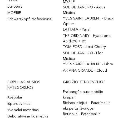
Prada
MYSLF
Burberry
SOL DE JANEIRO - Agua
MOÉRIE
Mistica
YVES SAINT LAURENT - Black
Schwarzkopf Professional
Opium
LATTAFA - Yara
THE ORDINARY - Hyaluronic
Acid 2% + B5
TOM FORD - Lost Cherry
SOL DE JANEIRO - Flor
Mistica
YVES SAINT LAURENT - Libre
ARIANA GRANDE - Cloud
POPULIARIAUSIOS
GROŽIO TENDENCIJOS
KATEGORIJOS
Prabangūs automobilio
Kvepalai
kvapai
Ricinos aliejus – Patarimai ir
Išpardavimas
ekspertų įžvalgos
Kvepalai moterims
Retinolis – Patarimai ir
Dekoratyvinė kosmetika