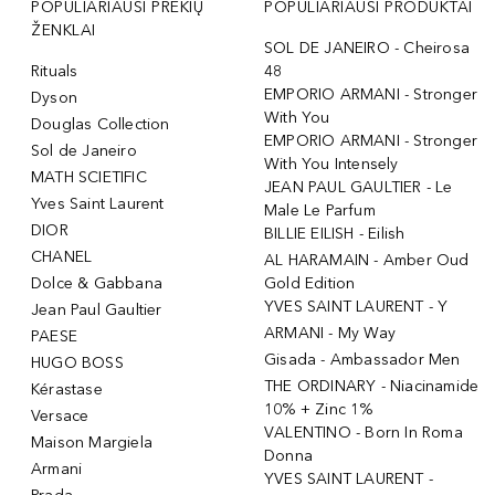
POPULIARIAUSI PREKIŲ
POPULIARIAUSI PRODUKTAI
ŽENKLAI
SOL DE JANEIRO - Cheirosa
Rituals
48
EMPORIO ARMANI - Stronger
Dyson
With You
Douglas Collection
EMPORIO ARMANI - Stronger
Sol de Janeiro
With You Intensely
MATH SCIETIFIC
JEAN PAUL GAULTIER - Le
Yves Saint Laurent
Male Le Parfum
DIOR
BILLIE EILISH - Eilish
CHANEL
AL HARAMAIN - Amber Oud
Dolce & Gabbana
Gold Edition
YVES SAINT LAURENT - Y
Jean Paul Gaultier
ARMANI - My Way
PAESE
Gisada - Ambassador Men
HUGO BOSS
THE ORDINARY - Niacinamide
Kérastase
10% + Zinc 1%
Versace
VALENTINO - Born In Roma
Maison Margiela
Donna
Armani
YVES SAINT LAURENT -