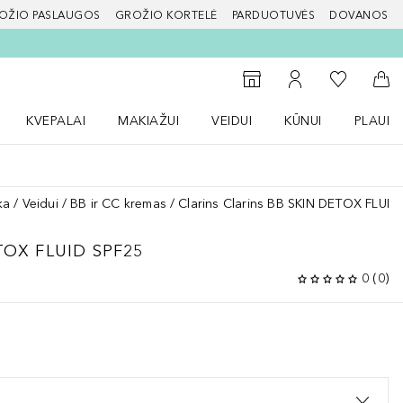
OŽIO PASLAUGOS
GROŽIO KORTELĖ
PARDUOTUVĖS
DOVANOS
slapį
Į mano nor
Į parduotuvių paiešką
Į mano paskyrą
Į kr
KVEPALAI
MAKIAŽUI
VEIDUI
KŪNUI
PLAUK
ŽENKLAI meniu
Atidaryti Kvepalai meniu
Atidaryti MAKIAŽUI meniu
Atidaryti VEIDUI meniu
Atidaryti KŪNUI men
Atidaryt
ka
Veidui
BB ir CC kremas
Clarins Clarins BB SKIN DETOX FLUID
TOX FLUID SPF25
0
(
0
)