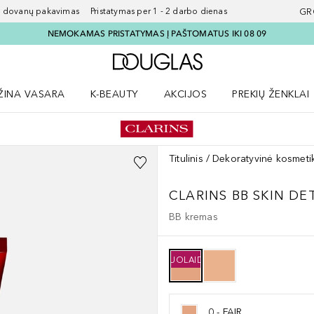
ovanų pakavimas Pristatymas per 1 - 2 darbo dienas
GR
NEMOKAMAS PRISTATYMAS Į PAŠTOMATUS IKI 08 09
Į Douglas pagrindinį pu
ŽINA VASARA
K-BEAUTY
AKCIJOS
PREKIŲ ŽENKLAI
meniu
aryti Amžina vasara meniu
Atidaryti AKCIJOS meniu
Atidaryti PREKIŲ 
Titulinis
Dekoratyvinė kosmeti
CLARINS BB SKIN DE
BB kremas
NUOLAIDA
0 - FAIR