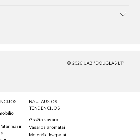
©
2026
UAB "DOUGLAS LT"
NCIJOS
NAUJAUSIOS
TENDENCIJOS
mobilio
Grožio vasara
Patarimai ir
Vasaros aromatai
os
Moteriški kvepalai
mai ir