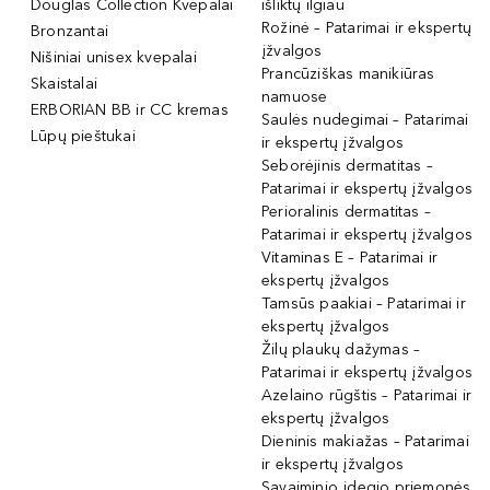
Douglas Collection Kvepalai
išliktų ilgiau
Rožinė – Patarimai ir ekspertų
Bronzantai
įžvalgos
Nišiniai unisex kvepalai
Prancūziškas manikiūras
Skaistalai
namuose
ERBORIAN BB ir CC kremas
Saulės nudegimai – Patarimai
Lūpų pieštukai
ir ekspertų įžvalgos
Seborėjinis dermatitas –
Patarimai ir ekspertų įžvalgos
Perioralinis dermatitas –
Patarimai ir ekspertų įžvalgos
Vitaminas E – Patarimai ir
ekspertų įžvalgos
Tamsūs paakiai – Patarimai ir
ekspertų įžvalgos
Žilų plaukų dažymas –
Patarimai ir ekspertų įžvalgos
Azelaino rūgštis – Patarimai ir
ekspertų įžvalgos
Dieninis makiažas – Patarimai
ir ekspertų įžvalgos
Savaiminio įdegio priemonės