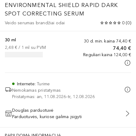
ENVIRONMENTAL SHIELD
RAPID DARK
SPOT CORRECTING SERUM
Veido serumas brandžiai odai
0
(
0
)
30 ml
30 d. min. kaina
74,40 €
2,48 €
 / 
1
ml
su PVM
74,40 €
Reguliari kaina
124,00 €
Internete
:
Turime
Nemokamas pristatymas
Pristatymas: an, 11.08.2026–tr, 12.08.2026
Douglas parduotuvė
Parduotuvės, kuriose galima įsigyti
PRIDĖTI Į KREPŠELĮ
PAPILDOMA INFORMACIJA