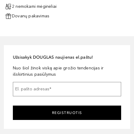
2 nemokami mėginėliai
Dovanų pakavimas
Užsisakyk DOUGLAS naujienas el.paštu!
Nuo šiol žinok viską apie grožio tendencijas ir
išskirtinius pasiūlymus
El. pašto adresas
*
REGISTRUOTIS