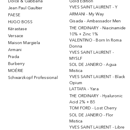
Dolce & Gabbana
Gold Edition
YVES SAINT LAURENT - Y
Jean Paul Gaultier
ARMANI - My Way
PAESE
Gisada - Ambassador Men
HUGO BOSS
THE ORDINARY - Niacinamide
Kérastase
10% + Zinc 1%
Versace
VALENTINO - Born In Roma
Maison Margiela
Donna
Armani
YVES SAINT LAURENT -
Prada
MYSLF
Burberry
SOL DE JANEIRO - Agua
MOÉRIE
Mistica
YVES SAINT LAURENT - Black
Schwarzkopf Professional
Opium
LATTAFA - Yara
THE ORDINARY - Hyaluronic
Acid 2% + B5
TOM FORD - Lost Cherry
SOL DE JANEIRO - Flor
Mistica
YVES SAINT LAURENT - Libre