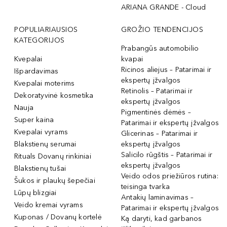
ARIANA GRANDE - Cloud
POPULIARIAUSIOS
GROŽIO TENDENCIJOS
KATEGORIJOS
Prabangūs automobilio
Kvepalai
kvapai
Ricinos aliejus – Patarimai ir
Išpardavimas
ekspertų įžvalgos
Kvepalai moterims
Retinolis – Patarimai ir
Dekoratyvinė kosmetika
ekspertų įžvalgos
Nauja
Pigmentinės dėmės –
Super kaina
Patarimai ir ekspertų įžvalgos
Kvepalai vyrams
Glicerinas – Patarimai ir
Blakstienų serumai
ekspertų įžvalgos
Salicilo rūgštis – Patarimai ir
Rituals Dovanų rinkiniai
ekspertų įžvalgos
Blakstienų tušai
Veido odos priežiūros rutina:
Šukos ir plaukų šepečiai
teisinga tvarka
Lūpų blizgiai
Antakių laminavimas –
Veido kremai vyrams
Patarimai ir ekspertų įžvalgos
Kuponas / Dovanų kortelė
Ką daryti, kad garbanos