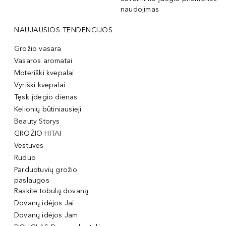
naudojimas
NAUJAUSIOS TENDENCIJOS
Grožio vasara
Vasaros aromatai
Moteriški kvepalai
Vyriški kvepalai
Tęsk įdegio dienas
Kelionių būtiniausieji
Beauty Storys
GROŽIO HITAI
Vestuvės
Ruduo
Parduotuvių grožio
paslaugos
Raskite tobulą dovaną
Dovanų idėjos Jai
Dovanų idėjos Jam