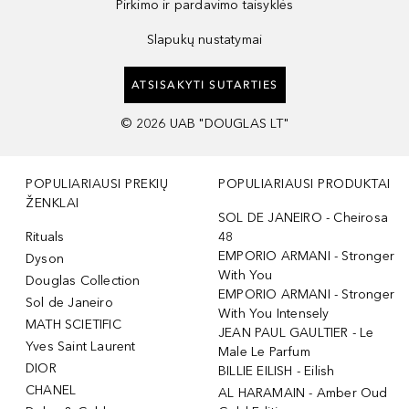
Pirkimo ir pardavimo taisyklės
Slapukų nustatymai
ATSISAKYTI SUTARTIES
©
2026
UAB "DOUGLAS LT"
POPULIARIAUSI PREKIŲ
POPULIARIAUSI PRODUKTAI
ŽENKLAI
SOL DE JANEIRO - Cheirosa
Rituals
48
EMPORIO ARMANI - Stronger
Dyson
With You
Douglas Collection
EMPORIO ARMANI - Stronger
Sol de Janeiro
With You Intensely
MATH SCIETIFIC
JEAN PAUL GAULTIER - Le
Yves Saint Laurent
Male Le Parfum
DIOR
BILLIE EILISH - Eilish
CHANEL
AL HARAMAIN - Amber Oud