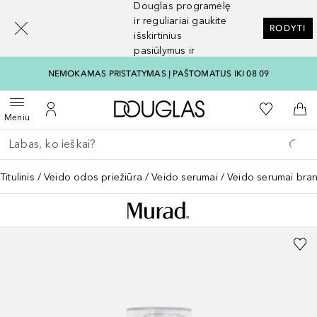
Douglas programėlę
[navigation.slideout.screenreader]
ir reguliariai gaukite
RODYTI
išskirtinius
pasiūlymus ir
nuolaidas
NEMOKAMAS PRISTATYMAS Į PAŠTOMATUS IKI 08 09
Į Douglas pagrindinį pu
Į mano nor
Atidaryti meniu
Į mano paskyrą
Į kr
Meniu
Grįžk atgal
Vykdykite paiešką
Titulinis
Veido odos priežiūra
Veido serumai
Veido serumai bran