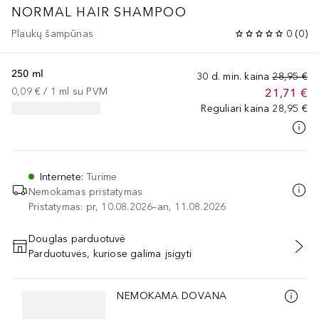
NORMAL HAIR SHAMPOO
Plaukų šampūnas
0
(
0
)
250 ml
30 d. min. kaina
28,95 €
0,09 €
 / 
1
ml
su PVM
21,71 €
Reguliari kaina
28,95 €
Internete
:
Turime
Nemokamas pristatymas
Pristatymas: pr, 10.08.2026–an, 11.08.2026
Douglas parduotuvė
Parduotuvės, kuriose galima įsigyti
PRIDĖTI Į KREPŠELĮ
Praleisti slankiklį
NEMOKAMA DOVANA