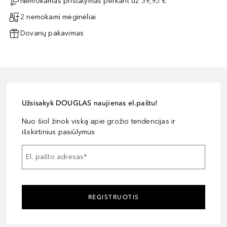
Nemokamas pristatymas perkant už 39,95 €
2 nemokami mėginėliai
Dovanų pakavimas
Užsisakyk DOUGLAS naujienas el.paštu!
Nuo šiol žinok viską apie grožio tendencijas ir
išskirtinius pasiūlymus
El. pašto adresas
*
REGISTRUOTIS