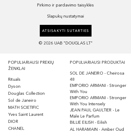
Pirkimo ir pardavimo taisyklės
Slapukų nustatymai
ATSISAKYTI SUTARTIES
©
2026
UAB "DOUGLAS LT"
POPULIARIAUSI PREKIŲ
POPULIARIAUSI PRODUKTAI
ŽENKLAI
SOL DE JANEIRO - Cheirosa
Rituals
48
EMPORIO ARMANI - Stronger
Dyson
With You
Douglas Collection
EMPORIO ARMANI - Stronger
Sol de Janeiro
With You Intensely
MATH SCIETIFIC
JEAN PAUL GAULTIER - Le
Yves Saint Laurent
Male Le Parfum
DIOR
BILLIE EILISH - Eilish
CHANEL
AL HARAMAIN - Amber Oud