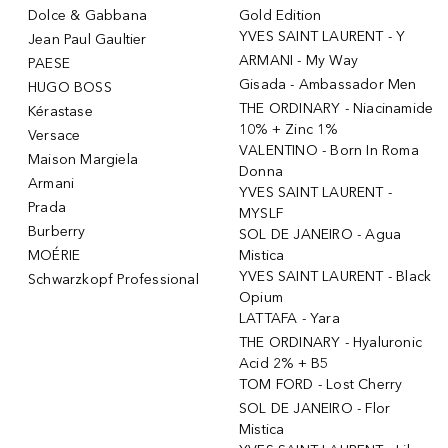
Dolce & Gabbana
Gold Edition
YVES SAINT LAURENT - Y
Jean Paul Gaultier
ARMANI - My Way
PAESE
Gisada - Ambassador Men
HUGO BOSS
THE ORDINARY - Niacinamide
Kérastase
10% + Zinc 1%
Versace
VALENTINO - Born In Roma
Maison Margiela
Donna
Armani
YVES SAINT LAURENT -
Prada
MYSLF
Burberry
SOL DE JANEIRO - Agua
MOÉRIE
Mistica
YVES SAINT LAURENT - Black
Schwarzkopf Professional
Opium
LATTAFA - Yara
THE ORDINARY - Hyaluronic
Acid 2% + B5
TOM FORD - Lost Cherry
SOL DE JANEIRO - Flor
Mistica