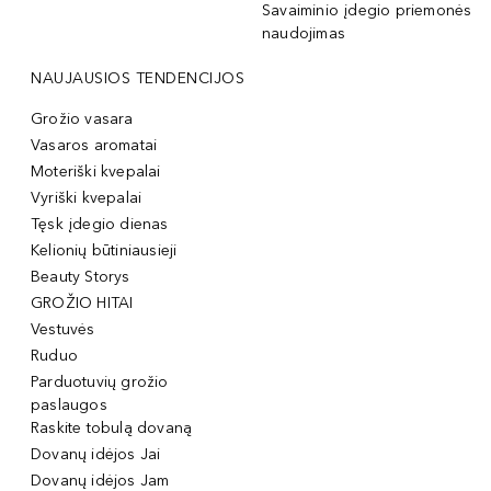
Savaiminio įdegio priemonės
naudojimas
NAUJAUSIOS TENDENCIJOS
Grožio vasara
Vasaros aromatai
Moteriški kvepalai
Vyriški kvepalai
Tęsk įdegio dienas
Kelionių būtiniausieji
Beauty Storys
GROŽIO HITAI
Vestuvės
Ruduo
Parduotuvių grožio
paslaugos
Raskite tobulą dovaną
Dovanų idėjos Jai
Dovanų idėjos Jam