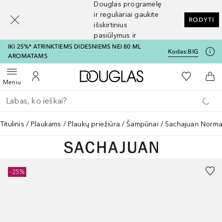
Douglas programėlę
[navigation.slideout.screenreader]
ir reguliariai gaukite
RODYTI
išskirtinius
pasiūlymus ir
nuolaidas
IKI 25%* ATRINKTIEMS DIDESNIEMS NEI 80 ML
Kodas:
BIG
AROMATAMS
Į Douglas pagrindinį pu
Į mano nor
Atidaryti meniu
Į mano paskyrą
Į kr
Meniu
Grįžk atgal
Vykdykite paiešką
Titulinis
Plaukams
Plaukų priežiūra
Šampūnai
Sachajuan Norma
-25%