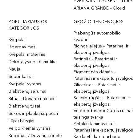
YVES SAINT LAURENT - Libre
ARIANA GRANDE - Cloud
POPULIARIAUSIOS
GROŽIO TENDENCIJOS
KATEGORIJOS
Prabangūs automobilio
Kvepalai
kvapai
Ricinos aliejus – Patarimai ir
Išpardavimas
ekspertų įžvalgos
Kvepalai moterims
Retinolis – Patarimai ir
Dekoratyvinė kosmetika
ekspertų įžvalgos
Nauja
Pigmentinės dėmės –
Super kaina
Patarimai ir ekspertų įžvalgos
Kvepalai vyrams
Glicerinas – Patarimai ir
Blakstienų serumai
ekspertų įžvalgos
Salicilo rūgštis – Patarimai ir
Rituals Dovanų rinkiniai
ekspertų įžvalgos
Blakstienų tušai
Veido odos priežiūros rutina:
Šukos ir plaukų šepečiai
teisinga tvarka
Lūpų blizgiai
Antakių laminavimas –
Veido kremai vyrams
Patarimai ir ekspertų įžvalgos
Kuponas / Dovanų kortelė
Ką daryti, kad garbanos