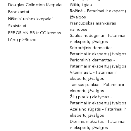
Douglas Collection Kvepalai
išliktų ilgiau
Rožinė – Patarimai ir ekspertų
Bronzantai
įžvalgos
Nišiniai unisex kvepalai
Prancūziškas manikiūras
Skaistalai
namuose
ERBORIAN BB ir CC kremas
Saulės nudegimai – Patarimai
Lūpų pieštukai
ir ekspertų įžvalgos
Seborėjinis dermatitas –
Patarimai ir ekspertų įžvalgos
Perioralinis dermatitas –
Patarimai ir ekspertų įžvalgos
Vitaminas E – Patarimai ir
ekspertų įžvalgos
Tamsūs paakiai – Patarimai ir
ekspertų įžvalgos
Žilų plaukų dažymas –
Patarimai ir ekspertų įžvalgos
Azelaino rūgštis – Patarimai ir
ekspertų įžvalgos
Dieninis makiažas – Patarimai
ir ekspertų įžvalgos