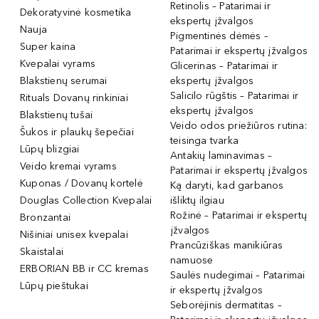
Retinolis – Patarimai ir
Dekoratyvinė kosmetika
ekspertų įžvalgos
Nauja
Pigmentinės dėmės –
Super kaina
Patarimai ir ekspertų įžvalgos
Kvepalai vyrams
Glicerinas – Patarimai ir
Blakstienų serumai
ekspertų įžvalgos
Salicilo rūgštis – Patarimai ir
Rituals Dovanų rinkiniai
ekspertų įžvalgos
Blakstienų tušai
Veido odos priežiūros rutina:
Šukos ir plaukų šepečiai
teisinga tvarka
Lūpų blizgiai
Antakių laminavimas –
Veido kremai vyrams
Patarimai ir ekspertų įžvalgos
Kuponas / Dovanų kortelė
Ką daryti, kad garbanos
Douglas Collection Kvepalai
išliktų ilgiau
Rožinė – Patarimai ir ekspertų
Bronzantai
įžvalgos
Nišiniai unisex kvepalai
Prancūziškas manikiūras
Skaistalai
namuose
ERBORIAN BB ir CC kremas
Saulės nudegimai – Patarimai
Lūpų pieštukai
ir ekspertų įžvalgos
Seborėjinis dermatitas –