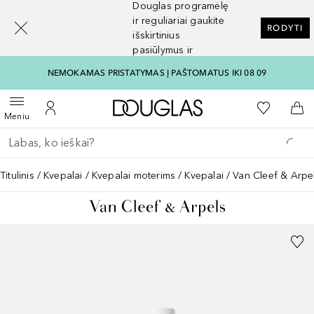
Douglas programėlę
[navigation.slideout.screenreader]
ir reguliariai gaukite
RODYTI
išskirtinius
pasiūlymus ir
nuolaidas
NEMOKAMAS PRISTATYMAS Į PAŠTOMATUS IKI 08 09
Į Douglas pagrindinį pu
Į mano nor
Atidaryti meniu
Į mano paskyrą
Į kr
Meniu
Grįžk atgal
Vykdykite paiešką
Titulinis
Kvepalai
Kvepalai moterims
Kvepalai
Van Cleef & Arpel