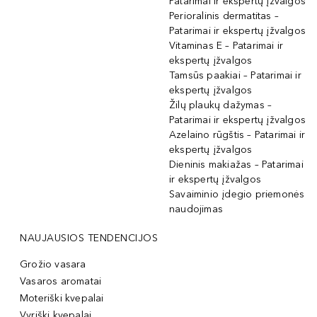
Patarimai ir ekspertų įžvalgos
Perioralinis dermatitas –
Patarimai ir ekspertų įžvalgos
Vitaminas E – Patarimai ir
ekspertų įžvalgos
Tamsūs paakiai – Patarimai ir
ekspertų įžvalgos
Žilų plaukų dažymas –
Patarimai ir ekspertų įžvalgos
Azelaino rūgštis – Patarimai ir
ekspertų įžvalgos
Dieninis makiažas – Patarimai
ir ekspertų įžvalgos
Savaiminio įdegio priemonės
naudojimas
NAUJAUSIOS TENDENCIJOS
Grožio vasara
Vasaros aromatai
Moteriški kvepalai
Vyriški kvepalai