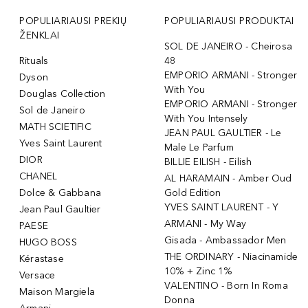
POPULIARIAUSI PREKIŲ
POPULIARIAUSI PRODUKTAI
ŽENKLAI
SOL DE JANEIRO - Cheirosa
Rituals
48
EMPORIO ARMANI - Stronger
Dyson
With You
Douglas Collection
EMPORIO ARMANI - Stronger
Sol de Janeiro
With You Intensely
MATH SCIETIFIC
JEAN PAUL GAULTIER - Le
Yves Saint Laurent
Male Le Parfum
DIOR
BILLIE EILISH - Eilish
CHANEL
AL HARAMAIN - Amber Oud
Dolce & Gabbana
Gold Edition
YVES SAINT LAURENT - Y
Jean Paul Gaultier
ARMANI - My Way
PAESE
Gisada - Ambassador Men
HUGO BOSS
THE ORDINARY - Niacinamide
Kérastase
10% + Zinc 1%
Versace
VALENTINO - Born In Roma
Maison Margiela
Donna