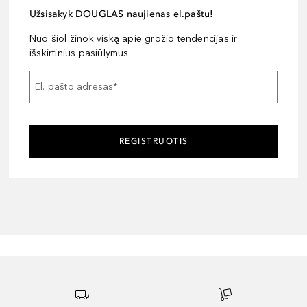
Užsisakyk DOUGLAS naujienas el.paštu!
Nuo šiol žinok viską apie grožio tendencijas ir
išskirtinius pasiūlymus
El. pašto adresas
*
REGISTRUOTIS