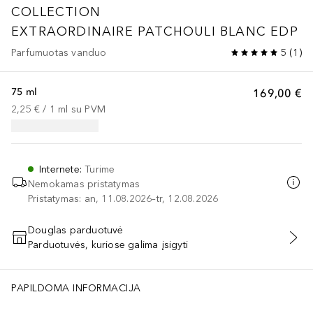
COLLECTION
EXTRAORDINAIRE
PATCHOULI BLANC EDP
Parfumuotas vanduo
5
(
1
)
75 ml
169,00 €
2,25 €
 / 
1
ml
su PVM
Internete
:
Turime
Nemokamas pristatymas
Pristatymas: an, 11.08.2026–tr, 12.08.2026
Douglas parduotuvė
Parduotuvės, kuriose galima įsigyti
PRIDĖTI Į KREPŠELĮ
PAPILDOMA INFORMACIJA