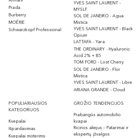
Armani
YVES SAINT LAURENT -
Prada
MYSLF
Burberry
SOL DE JANEIRO - Agua
MOÉRIE
Mistica
YVES SAINT LAURENT - Black
Schwarzkopf Professional
Opium
LATTAFA - Yara
THE ORDINARY - Hyaluronic
Acid 2% + B5
TOM FORD - Lost Cherry
SOL DE JANEIRO - Flor
Mistica
YVES SAINT LAURENT - Libre
ARIANA GRANDE - Cloud
POPULIARIAUSIOS
GROŽIO TENDENCIJOS
KATEGORIJOS
Prabangūs automobilio
Kvepalai
kvapai
Ricinos aliejus – Patarimai ir
Išpardavimas
ekspertų įžvalgos
Kvepalai moterims