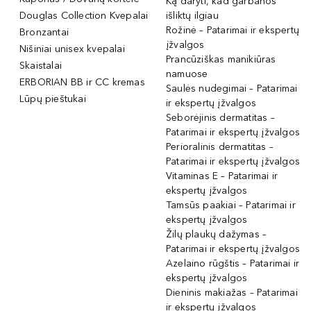
Ką daryti, kad garbanos
Douglas Collection Kvepalai
išliktų ilgiau
Rožinė – Patarimai ir ekspertų
Bronzantai
įžvalgos
Nišiniai unisex kvepalai
Prancūziškas manikiūras
Skaistalai
namuose
ERBORIAN BB ir CC kremas
Saulės nudegimai – Patarimai
Lūpų pieštukai
ir ekspertų įžvalgos
Seborėjinis dermatitas –
Patarimai ir ekspertų įžvalgos
Perioralinis dermatitas –
Patarimai ir ekspertų įžvalgos
Vitaminas E – Patarimai ir
ekspertų įžvalgos
Tamsūs paakiai – Patarimai ir
ekspertų įžvalgos
Žilų plaukų dažymas –
Patarimai ir ekspertų įžvalgos
Azelaino rūgštis – Patarimai ir
ekspertų įžvalgos
Dieninis makiažas – Patarimai
ir ekspertų įžvalgos