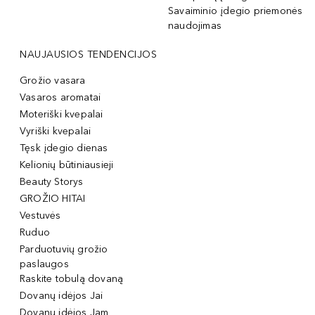
Savaiminio įdegio priemonės
naudojimas
NAUJAUSIOS TENDENCIJOS
Grožio vasara
Vasaros aromatai
Moteriški kvepalai
Vyriški kvepalai
Tęsk įdegio dienas
Kelionių būtiniausieji
Beauty Storys
GROŽIO HITAI
Vestuvės
Ruduo
Parduotuvių grožio
paslaugos
Raskite tobulą dovaną
Dovanų idėjos Jai
Dovanų idėjos Jam