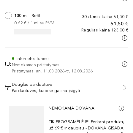
100 ml - Refill
30 d. min. kaina
61,50 €
0,62 €
 / 
1
ml
su PVM
61,50 €
Reguliari kaina
123,00 €
Internete
:
Turime
Nemokamas pristatymas
Pristatymas: an, 11.08.2026–tr, 12.08.2026
Douglas parduotuvė
Parduotuvės, kuriose galima įsigyti
PRIDĖTI Į KREPŠELĮ
Praleisti slankiklį
NEMOKAMA DOVANA
TIK PROGRAMĖLĖJE! Perkant produktų
už 69 € ir daugiau - DOVANA GISADA