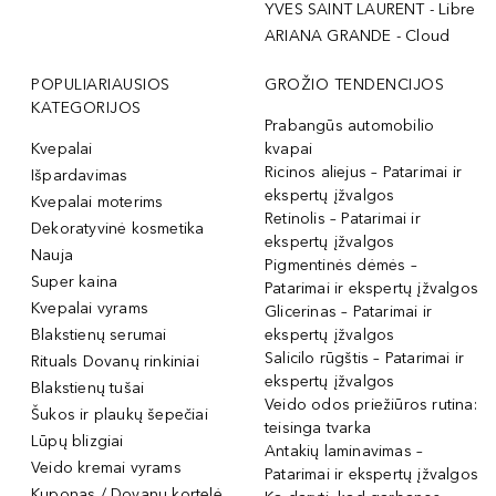
YVES SAINT LAURENT - Libre
ARIANA GRANDE - Cloud
POPULIARIAUSIOS
GROŽIO TENDENCIJOS
KATEGORIJOS
Prabangūs automobilio
Kvepalai
kvapai
Ricinos aliejus – Patarimai ir
Išpardavimas
ekspertų įžvalgos
Kvepalai moterims
Retinolis – Patarimai ir
Dekoratyvinė kosmetika
ekspertų įžvalgos
Nauja
Pigmentinės dėmės –
Super kaina
Patarimai ir ekspertų įžvalgos
Kvepalai vyrams
Glicerinas – Patarimai ir
Blakstienų serumai
ekspertų įžvalgos
Salicilo rūgštis – Patarimai ir
Rituals Dovanų rinkiniai
ekspertų įžvalgos
Blakstienų tušai
Veido odos priežiūros rutina:
Šukos ir plaukų šepečiai
teisinga tvarka
Lūpų blizgiai
Antakių laminavimas –
Veido kremai vyrams
Patarimai ir ekspertų įžvalgos
Kuponas / Dovanų kortelė