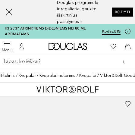
Douglas programėlę
[navigation.slideout.screenreader]
ir reguliariai gaukite
RODYTI
išskirtinius
pasiūlymus ir
nuolaidas
IKI 25%* ATRINKTIEMS DIDESNIEMS NEI 80 ML
Kodas:
BIG
AROMATAMS
Į Douglas pagrindinį pu
Į mano nor
Atidaryti meniu
Į mano paskyrą
Į kr
Meniu
Grįžk atgal
Vykdykite paiešką
Titulinis
Kvepalai
Kvepalai moterims
Kvepalai
Viktor&Rolf Good