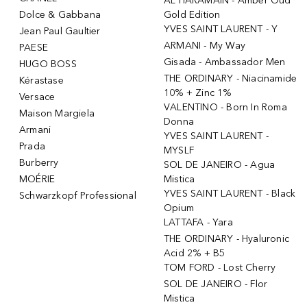
AL HARAMAIN - Amber Oud
Dolce & Gabbana
Gold Edition
YVES SAINT LAURENT - Y
Jean Paul Gaultier
ARMANI - My Way
PAESE
Gisada - Ambassador Men
HUGO BOSS
THE ORDINARY - Niacinamide
Kérastase
10% + Zinc 1%
Versace
VALENTINO - Born In Roma
Maison Margiela
Donna
Armani
YVES SAINT LAURENT -
Prada
MYSLF
Burberry
SOL DE JANEIRO - Agua
MOÉRIE
Mistica
YVES SAINT LAURENT - Black
Schwarzkopf Professional
Opium
LATTAFA - Yara
THE ORDINARY - Hyaluronic
Acid 2% + B5
TOM FORD - Lost Cherry
SOL DE JANEIRO - Flor
Mistica