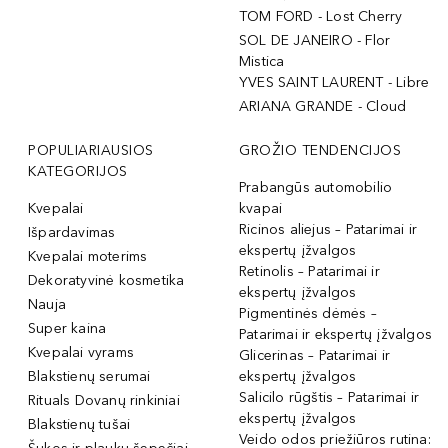
TOM FORD - Lost Cherry
SOL DE JANEIRO - Flor
Mistica
YVES SAINT LAURENT - Libre
ARIANA GRANDE - Cloud
POPULIARIAUSIOS
GROŽIO TENDENCIJOS
KATEGORIJOS
Prabangūs automobilio
Kvepalai
kvapai
Ricinos aliejus – Patarimai ir
Išpardavimas
ekspertų įžvalgos
Kvepalai moterims
Retinolis – Patarimai ir
Dekoratyvinė kosmetika
ekspertų įžvalgos
Nauja
Pigmentinės dėmės –
Super kaina
Patarimai ir ekspertų įžvalgos
Kvepalai vyrams
Glicerinas – Patarimai ir
Blakstienų serumai
ekspertų įžvalgos
Salicilo rūgštis – Patarimai ir
Rituals Dovanų rinkiniai
ekspertų įžvalgos
Blakstienų tušai
Veido odos priežiūros rutina: