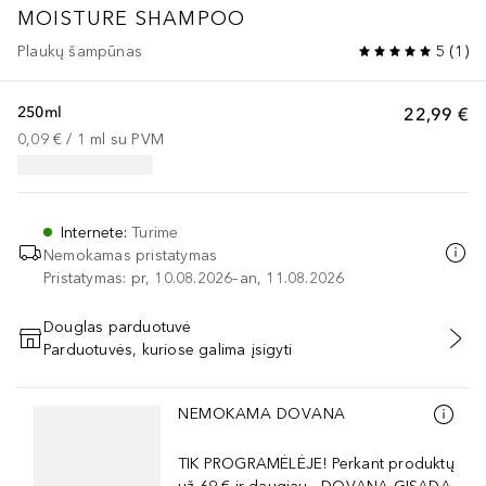
MOISTURE SHAMPOO
Plaukų šampūnas
5
(
1
)
250ml
22,99 €
0,09 €
 / 
1
ml
su PVM
Internete
:
Turime
Nemokamas pristatymas
Pristatymas: pr, 10.08.2026–an, 11.08.2026
Douglas parduotuvė
Parduotuvės, kuriose galima įsigyti
PRIDĖTI Į KREPŠELĮ
Praleisti slankiklį
NEMOKAMA DOVANA
TIK PROGRAMĖLĖJE! Perkant produktų