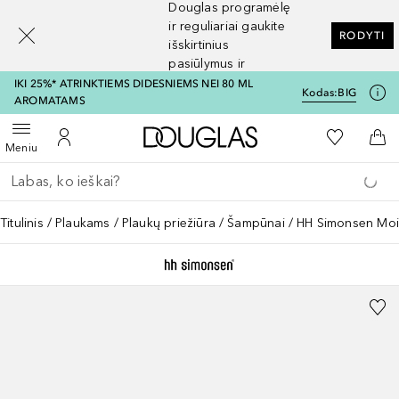
Douglas programėlę
[navigation.slideout.screenreader]
ir reguliariai gaukite
RODYTI
išskirtinius
pasiūlymus ir
nuolaidas
IKI 25%* ATRINKTIEMS DIDESNIEMS NEI 80 ML
Kodas:
BIG
AROMATAMS
Į Douglas pagrindinį pu
Į mano nor
Atidaryti meniu
Į mano paskyrą
Į kr
Meniu
Grįžk atgal
Vykdykite paiešką
Titulinis
Plaukams
Plaukų priežiūra
Šampūnai
HH Simonsen Mo