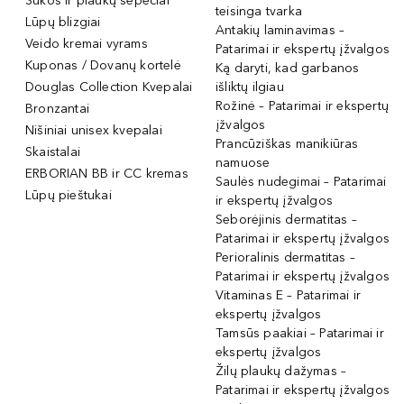
Šukos ir plaukų šepečiai
teisinga tvarka
Lūpų blizgiai
Antakių laminavimas –
Veido kremai vyrams
Patarimai ir ekspertų įžvalgos
Kuponas / Dovanų kortelė
Ką daryti, kad garbanos
Douglas Collection Kvepalai
išliktų ilgiau
Rožinė – Patarimai ir ekspertų
Bronzantai
įžvalgos
Nišiniai unisex kvepalai
Prancūziškas manikiūras
Skaistalai
namuose
ERBORIAN BB ir CC kremas
Saulės nudegimai – Patarimai
Lūpų pieštukai
ir ekspertų įžvalgos
Seborėjinis dermatitas –
Patarimai ir ekspertų įžvalgos
Perioralinis dermatitas –
Patarimai ir ekspertų įžvalgos
Vitaminas E – Patarimai ir
ekspertų įžvalgos
Tamsūs paakiai – Patarimai ir
ekspertų įžvalgos
Žilų plaukų dažymas –
Patarimai ir ekspertų įžvalgos