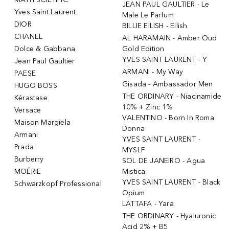
JEAN PAUL GAULTIER - Le
Yves Saint Laurent
Male Le Parfum
DIOR
BILLIE EILISH - Eilish
CHANEL
AL HARAMAIN - Amber Oud
Dolce & Gabbana
Gold Edition
YVES SAINT LAURENT - Y
Jean Paul Gaultier
ARMANI - My Way
PAESE
Gisada - Ambassador Men
HUGO BOSS
THE ORDINARY - Niacinamide
Kérastase
10% + Zinc 1%
Versace
VALENTINO - Born In Roma
Maison Margiela
Donna
Armani
YVES SAINT LAURENT -
Prada
MYSLF
Burberry
SOL DE JANEIRO - Agua
MOÉRIE
Mistica
YVES SAINT LAURENT - Black
Schwarzkopf Professional
Opium
LATTAFA - Yara
THE ORDINARY - Hyaluronic
Acid 2% + B5