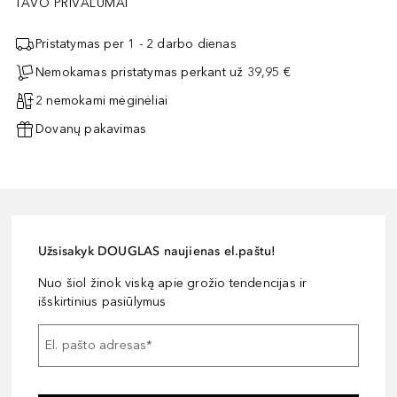
TAVO PRIVALUMAI
Pristatymas per 1 - 2 darbo dienas
Nemokamas pristatymas perkant už 39,95 €
2 nemokami mėginėliai
Dovanų pakavimas
Užsisakyk DOUGLAS naujienas el.paštu!
Nuo šiol žinok viską apie grožio tendencijas ir
išskirtinius pasiūlymus
El. pašto adresas
*