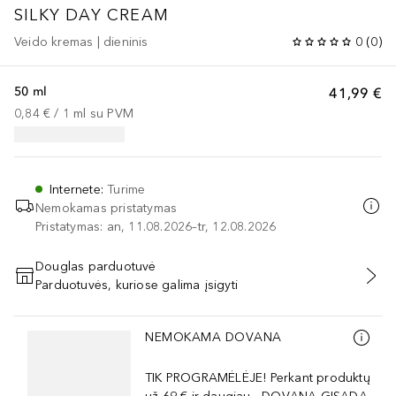
SILKY DAY CREAM
Veido kremas | dieninis
0
(
0
)
50 ml
41,99 €
0,84 €
 / 
1
ml
su PVM
Internete
:
Turime
Nemokamas pristatymas
Pristatymas: an, 11.08.2026–tr, 12.08.2026
Douglas parduotuvė
Parduotuvės, kuriose galima įsigyti
PRIDĖTI Į KREPŠELĮ
Praleisti slankiklį
NEMOKAMA DOVANA
TIK PROGRAMĖLĖJE! Perkant produktų