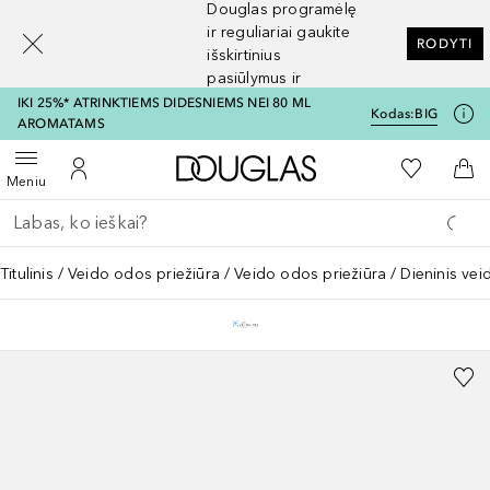
Douglas programėlę
[navigation.slideout.screenreader]
ir reguliariai gaukite
RODYTI
išskirtinius
pasiūlymus ir
nuolaidas
IKI 25%* ATRINKTIEMS DIDESNIEMS NEI 80 ML
Kodas:
BIG
AROMATAMS
Į Douglas pagrindinį pu
Į mano nor
Atidaryti meniu
Į mano paskyrą
Į kr
Meniu
Grįžk atgal
Vykdykite paiešką
Titulinis
Veido odos priežiūra
Veido odos priežiūra
Dieninis ve