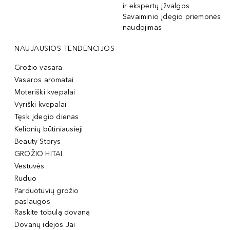
ir ekspertų įžvalgos
Savaiminio įdegio priemonės
naudojimas
NAUJAUSIOS TENDENCIJOS
Grožio vasara
Vasaros aromatai
Moteriški kvepalai
Vyriški kvepalai
Tęsk įdegio dienas
Kelionių būtiniausieji
Beauty Storys
GROŽIO HITAI
Vestuvės
Ruduo
Parduotuvių grožio
paslaugos
Raskite tobulą dovaną
Dovanų idėjos Jai