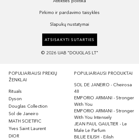
Atitikties politika
Pirkimo ir pardavimo taisyklės
Slapukų nustatymai
ATSISAKYTI SUTARTIES
©
2026
UAB "DOUGLAS LT"
POPULIARIAUSI PREKIŲ
POPULIARIAUSI PRODUKTAI
ŽENKLAI
SOL DE JANEIRO - Cheirosa
Rituals
48
EMPORIO ARMANI - Stronger
Dyson
With You
Douglas Collection
EMPORIO ARMANI - Stronger
Sol de Janeiro
With You Intensely
MATH SCIETIFIC
JEAN PAUL GAULTIER - Le
Yves Saint Laurent
Male Le Parfum
DIOR
BILLIE EILISH - Eilish