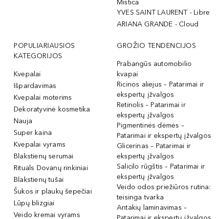
Mistica
YVES SAINT LAURENT - Libre
ARIANA GRANDE - Cloud
POPULIARIAUSIOS
GROŽIO TENDENCIJOS
KATEGORIJOS
Prabangūs automobilio
Kvepalai
kvapai
Ricinos aliejus – Patarimai ir
Išpardavimas
ekspertų įžvalgos
Kvepalai moterims
Retinolis – Patarimai ir
Dekoratyvinė kosmetika
ekspertų įžvalgos
Nauja
Pigmentinės dėmės –
Super kaina
Patarimai ir ekspertų įžvalgos
Kvepalai vyrams
Glicerinas – Patarimai ir
Blakstienų serumai
ekspertų įžvalgos
Salicilo rūgštis – Patarimai ir
Rituals Dovanų rinkiniai
ekspertų įžvalgos
Blakstienų tušai
Veido odos priežiūros rutina:
Šukos ir plaukų šepečiai
teisinga tvarka
Lūpų blizgiai
Antakių laminavimas –
Veido kremai vyrams
Patarimai ir ekspertų įžvalgos