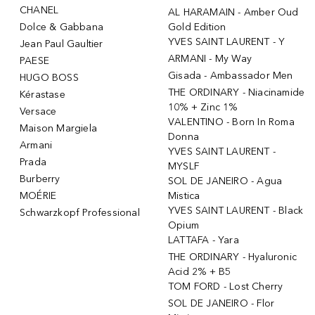
CHANEL
AL HARAMAIN - Amber Oud
Dolce & Gabbana
Gold Edition
YVES SAINT LAURENT - Y
Jean Paul Gaultier
ARMANI - My Way
PAESE
Gisada - Ambassador Men
HUGO BOSS
THE ORDINARY - Niacinamide
Kérastase
10% + Zinc 1%
Versace
VALENTINO - Born In Roma
Maison Margiela
Donna
Armani
YVES SAINT LAURENT -
Prada
MYSLF
Burberry
SOL DE JANEIRO - Agua
MOÉRIE
Mistica
YVES SAINT LAURENT - Black
Schwarzkopf Professional
Opium
LATTAFA - Yara
THE ORDINARY - Hyaluronic
Acid 2% + B5
TOM FORD - Lost Cherry
SOL DE JANEIRO - Flor