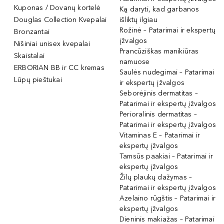
Kuponas / Dovanų kortelė
Ką daryti, kad garbanos
Douglas Collection Kvepalai
išliktų ilgiau
Rožinė – Patarimai ir ekspertų
Bronzantai
įžvalgos
Nišiniai unisex kvepalai
Prancūziškas manikiūras
Skaistalai
namuose
ERBORIAN BB ir CC kremas
Saulės nudegimai – Patarimai
Lūpų pieštukai
ir ekspertų įžvalgos
Seborėjinis dermatitas –
Patarimai ir ekspertų įžvalgos
Perioralinis dermatitas –
Patarimai ir ekspertų įžvalgos
Vitaminas E – Patarimai ir
ekspertų įžvalgos
Tamsūs paakiai – Patarimai ir
ekspertų įžvalgos
Žilų plaukų dažymas –
Patarimai ir ekspertų įžvalgos
Azelaino rūgštis – Patarimai ir
ekspertų įžvalgos
Dieninis makiažas – Patarimai