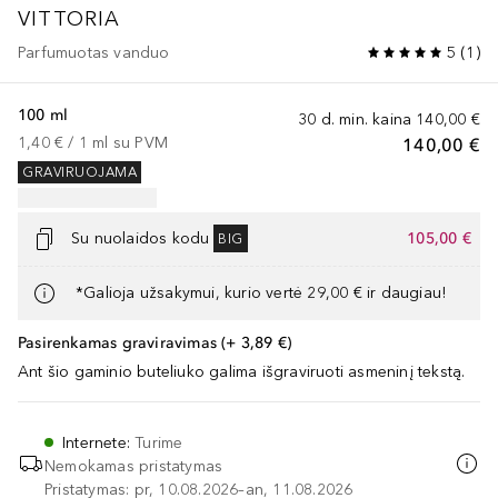
VITTORIA
Parfumuotas vanduo
5
(
1
)
100 ml
30 d. min. kaina
140,00 €
1,40 €
 / 
1
ml
su PVM
140,00 €
GRAVIRUOJAMA
Su nuolaidos kodu
105,00 €
BIG
*Galioja užsakymui, kurio vertė 29,00 € ir daugiau!
Pasirenkamas graviravimas (+ 3,89 €)
Ant šio gaminio buteliuko galima išgraviruoti asmeninį tekstą.
Internete
:
Turime
Nemokamas pristatymas
Pristatymas: pr, 10.08.2026–an, 11.08.2026