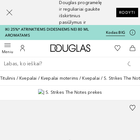
Douglas programėlę
[navigation.slideout.screenreader]
ir reguliariai gaukite
RODYTI
išskirtinius
pasiūlymus ir
nuolaidas
IKI 25%* ATRINKTIEMS DIDESNIEMS NEI 80 ML
Kodas:
BIG
AROMATAMS
Į Douglas pagrindinį pu
Į mano nor
Atidaryti meniu
Į mano paskyrą
Į kr
Meniu
Grįžk atgal
Vykdykite paiešką
Titulinis
Kvepalai
Kvepalai moterims
Kvepalai
S. Strikes The Not