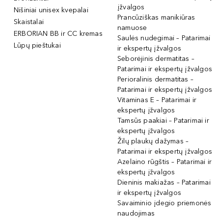
įžvalgos
Nišiniai unisex kvepalai
Prancūziškas manikiūras
Skaistalai
namuose
ERBORIAN BB ir CC kremas
Saulės nudegimai – Patarimai
Lūpų pieštukai
ir ekspertų įžvalgos
Seborėjinis dermatitas –
Patarimai ir ekspertų įžvalgos
Perioralinis dermatitas –
Patarimai ir ekspertų įžvalgos
Vitaminas E – Patarimai ir
ekspertų įžvalgos
Tamsūs paakiai – Patarimai ir
ekspertų įžvalgos
Žilų plaukų dažymas –
Patarimai ir ekspertų įžvalgos
Azelaino rūgštis – Patarimai ir
ekspertų įžvalgos
Dieninis makiažas – Patarimai
ir ekspertų įžvalgos
Savaiminio įdegio priemonės
naudojimas