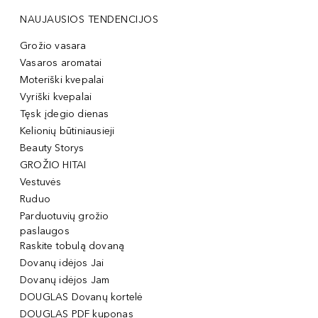
NAUJAUSIOS TENDENCIJOS
Grožio vasara
Vasaros aromatai
Moteriški kvepalai
Vyriški kvepalai
Tęsk įdegio dienas
Kelionių būtiniausieji
Beauty Storys
GROŽIO HITAI
Vestuvės
Ruduo
Parduotuvių grožio
paslaugos
Raskite tobulą dovaną
Dovanų idėjos Jai
Dovanų idėjos Jam
DOUGLAS Dovanų kortelė
DOUGLAS PDF kuponas