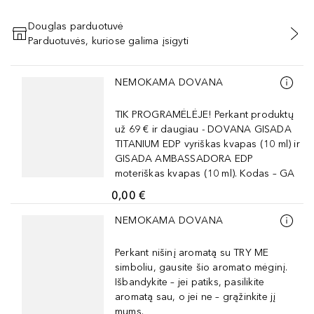
Douglas parduotuvė
Parduotuvės, kuriose galima įsigyti
PRIDĖTI Į KREPŠELĮ
Praleisti slankiklį
NEMOKAMA DOVANA
TIK PROGRAMĖLĖJE! Perkant produktų
už 69 € ir daugiau - DOVANA GISADA
TITANIUM EDP vyriškas kvapas (10 ml) ir
GISADA AMBASSADORA EDP
moteriškas kvapas (10 ml). Kodas – GA
0,00 €
Praleisti slankiklį
NEMOKAMA DOVANA
Perkant nišinį aromatą su TRY ME
simboliu, gausite šio aromato mėginį.
Išbandykite – jei patiks, pasilikite
aromatą sau, o jei ne – grąžinkite jį
mums.