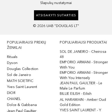
Slapukų nustatymai
ATSISAKYTI SUTARTIES
©
2026
UAB "DOUGLAS LT"
POPULIARIAUSI PREKIŲ
POPULIARIAUSI PRODUKTAI
ŽENKLAI
SOL DE JANEIRO - Cheirosa
Rituals
48
EMPORIO ARMANI - Stronger
Dyson
With You
Douglas Collection
EMPORIO ARMANI - Stronger
Sol de Janeiro
With You Intensely
MATH SCIETIFIC
JEAN PAUL GAULTIER - Le
Yves Saint Laurent
Male Le Parfum
DIOR
BILLIE EILISH - Eilish
CHANEL
AL HARAMAIN - Amber Oud
Dolce & Gabbana
Gold Edition
YVES SAINT LAURENT - Y
Jean Paul Gaultier