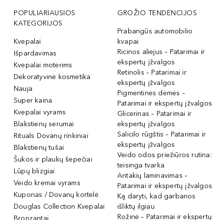
POPULIARIAUSIOS
GROŽIO TENDENCIJOS
KATEGORIJOS
Prabangūs automobilio
Kvepalai
kvapai
Ricinos aliejus – Patarimai ir
Išpardavimas
ekspertų įžvalgos
Kvepalai moterims
Retinolis – Patarimai ir
Dekoratyvinė kosmetika
ekspertų įžvalgos
Nauja
Pigmentinės dėmės –
Super kaina
Patarimai ir ekspertų įžvalgos
Kvepalai vyrams
Glicerinas – Patarimai ir
Blakstienų serumai
ekspertų įžvalgos
Salicilo rūgštis – Patarimai ir
Rituals Dovanų rinkiniai
ekspertų įžvalgos
Blakstienų tušai
Veido odos priežiūros rutina:
Šukos ir plaukų šepečiai
teisinga tvarka
Lūpų blizgiai
Antakių laminavimas –
Veido kremai vyrams
Patarimai ir ekspertų įžvalgos
Kuponas / Dovanų kortelė
Ką daryti, kad garbanos
Douglas Collection Kvepalai
išliktų ilgiau
Rožinė – Patarimai ir ekspertų
Bronzantai