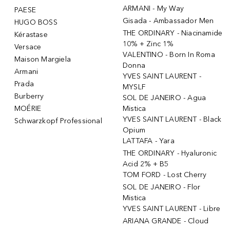
ARMANI - My Way
PAESE
Gisada - Ambassador Men
HUGO BOSS
THE ORDINARY - Niacinamide
Kérastase
10% + Zinc 1%
Versace
VALENTINO - Born In Roma
Maison Margiela
Donna
Armani
YVES SAINT LAURENT -
Prada
MYSLF
Burberry
SOL DE JANEIRO - Agua
MOÉRIE
Mistica
YVES SAINT LAURENT - Black
Schwarzkopf Professional
Opium
LATTAFA - Yara
THE ORDINARY - Hyaluronic
Acid 2% + B5
TOM FORD - Lost Cherry
SOL DE JANEIRO - Flor
Mistica
YVES SAINT LAURENT - Libre
ARIANA GRANDE - Cloud