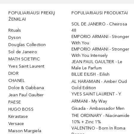
POPULIARIAUSI PREKIŲ
POPULIARIAUSI PRODUKTAI
ŽENKLAI
SOL DE JANEIRO - Cheirosa
Rituals
48
EMPORIO ARMANI - Stronger
Dyson
With You
Douglas Collection
EMPORIO ARMANI - Stronger
Sol de Janeiro
With You Intensely
MATH SCIETIFIC
JEAN PAUL GAULTIER - Le
Yves Saint Laurent
Male Le Parfum
DIOR
BILLIE EILISH - Eilish
CHANEL
AL HARAMAIN - Amber Oud
Dolce & Gabbana
Gold Edition
YVES SAINT LAURENT - Y
Jean Paul Gaultier
ARMANI - My Way
PAESE
Gisada - Ambassador Men
HUGO BOSS
THE ORDINARY - Niacinamide
Kérastase
10% + Zinc 1%
Versace
VALENTINO - Born In Roma
Maison Margiela