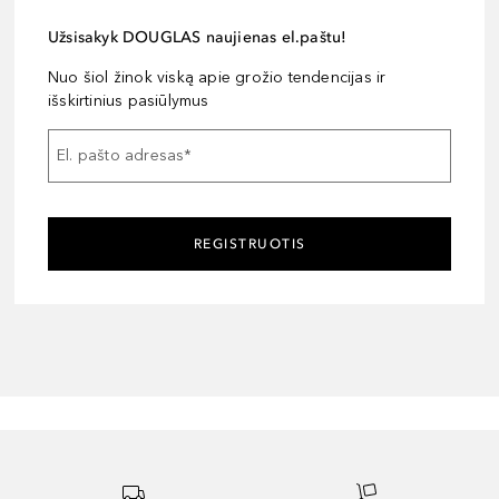
Užsisakyk DOUGLAS naujienas el.paštu!
Nuo šiol žinok viską apie grožio tendencijas ir
išskirtinius pasiūlymus
El. pašto adresas
*
REGISTRUOTIS