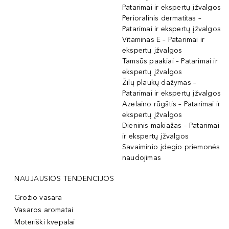
Patarimai ir ekspertų įžvalgos
Perioralinis dermatitas –
Patarimai ir ekspertų įžvalgos
Vitaminas E – Patarimai ir
ekspertų įžvalgos
Tamsūs paakiai – Patarimai ir
ekspertų įžvalgos
Žilų plaukų dažymas –
Patarimai ir ekspertų įžvalgos
Azelaino rūgštis – Patarimai ir
ekspertų įžvalgos
Dieninis makiažas – Patarimai
ir ekspertų įžvalgos
Savaiminio įdegio priemonės
naudojimas
NAUJAUSIOS TENDENCIJOS
Grožio vasara
Vasaros aromatai
Moteriški kvepalai