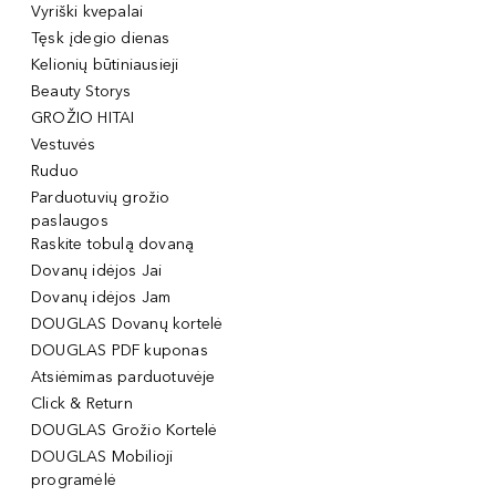
Vyriški kvepalai
Tęsk įdegio dienas
Kelionių būtiniausieji
Beauty Storys
GROŽIO HITAI
Vestuvės
Ruduo
Parduotuvių grožio
paslaugos
Raskite tobulą dovaną
Dovanų idėjos Jai
Dovanų idėjos Jam
DOUGLAS Dovanų kortelė
DOUGLAS PDF kuponas
Atsiėmimas parduotuvėje
Click & Return
DOUGLAS Grožio Kortelė
DOUGLAS Mobilioji
programėlė