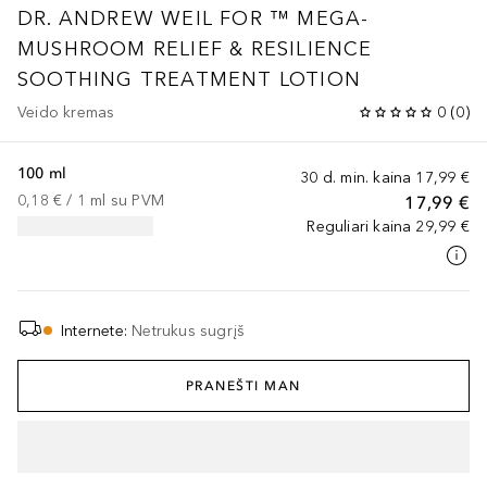
DR. ANDREW WEIL FOR ™ MEGA-
MUSHROOM RELIEF & RESILIENCE
SOOTHING TREATMENT LOTION
Veido kremas
0
(
0
)
100 ml
30 d. min. kaina
17,99 €
0,18 €
 / 
1
ml
su PVM
17,99 €
Reguliari kaina
29,99 €
Internete
:
Netrukus sugrįš
PRANEŠTI MAN