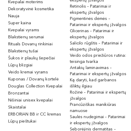
ekspertų įžvalgos
Kvepalai moterims
Retinolis – Patarimai ir
Dekoratyvinė kosmetika
ekspertų įžvalgos
Nauja
Pigmentinės dėmės –
Super kaina
Patarimai ir ekspertų įžvalgos
Kvepalai vyrams
Glicerinas – Patarimai ir
Blakstienų serumai
ekspertų įžvalgos
Salicilo rūgštis – Patarimai ir
Rituals Dovanų rinkiniai
ekspertų įžvalgos
Blakstienų tušai
Veido odos priežiūros rutina:
Šukos ir plaukų šepečiai
teisinga tvarka
Lūpų blizgiai
Antakių laminavimas –
Veido kremai vyrams
Patarimai ir ekspertų įžvalgos
Kuponas / Dovanų kortelė
Ką daryti, kad garbanos
Douglas Collection Kvepalai
išliktų ilgiau
Rožinė – Patarimai ir ekspertų
Bronzantai
įžvalgos
Nišiniai unisex kvepalai
Prancūziškas manikiūras
Skaistalai
namuose
ERBORIAN BB ir CC kremas
Saulės nudegimai – Patarimai
Lūpų pieštukai
ir ekspertų įžvalgos
Seborėjinis dermatitas –