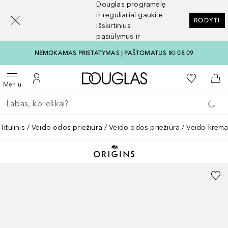
Douglas programėlę
[navigation.slideout.screenreader]
ir reguliariai gaukite
RODYTI
išskirtinius
pasiūlymus ir
nuolaidas
NEMOKAMAS PRISTATYMAS Į PAŠTOMATUS IKI 08 09
Į Douglas pagrindinį pu
Į mano nor
Atidaryti meniu
Į mano paskyrą
Į kr
Meniu
Grįžk atgal
Vykdykite paiešką
Titulinis
Veido odos priežiūra
Veido odos priežiūra
Veido krema