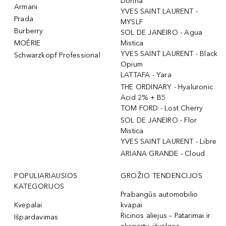
Donna
Armani
YVES SAINT LAURENT -
Prada
MYSLF
Burberry
SOL DE JANEIRO - Agua
MOÉRIE
Mistica
YVES SAINT LAURENT - Black
Schwarzkopf Professional
Opium
LATTAFA - Yara
THE ORDINARY - Hyaluronic
Acid 2% + B5
TOM FORD - Lost Cherry
SOL DE JANEIRO - Flor
Mistica
YVES SAINT LAURENT - Libre
ARIANA GRANDE - Cloud
POPULIARIAUSIOS
GROŽIO TENDENCIJOS
KATEGORIJOS
Prabangūs automobilio
Kvepalai
kvapai
Ricinos aliejus – Patarimai ir
Išpardavimas