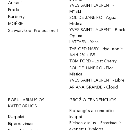
Armani
YVES SAINT LAURENT -
Prada
MYSLF
Burberry
SOL DE JANEIRO - Agua
MOÉRIE
Mistica
YVES SAINT LAURENT - Black
Schwarzkopf Professional
Opium
LATTAFA - Yara
THE ORDINARY - Hyaluronic
Acid 2% + B5
TOM FORD - Lost Cherry
SOL DE JANEIRO - Flor
Mistica
YVES SAINT LAURENT - Libre
ARIANA GRANDE - Cloud
POPULIARIAUSIOS
GROŽIO TENDENCIJOS
KATEGORIJOS
Prabangūs automobilio
Kvepalai
kvapai
Ricinos aliejus – Patarimai ir
Išpardavimas
ekspertų įžvalgos