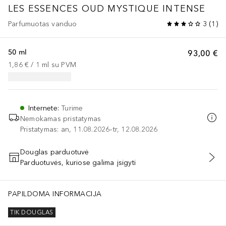
LES ESSENCES
OUD MYSTIQUE INTENSE
Parfumuotas vanduo
3
(
1
)
50 ml
93,00 €
1,86 €
 / 
1
ml
su PVM
Internete
:
Turime
Nemokamas pristatymas
Pristatymas: an, 11.08.2026–tr, 12.08.2026
Douglas parduotuvė
Parduotuvės, kuriose galima įsigyti
PRIDĖTI Į KREPŠELĮ
PAPILDOMA INFORMACIJA
TIK DOUGLAS