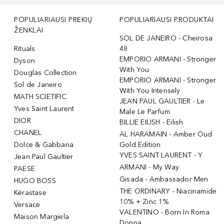
POPULIARIAUSI PREKIŲ
POPULIARIAUSI PRODUKTAI
ŽENKLAI
SOL DE JANEIRO - Cheirosa
Rituals
48
EMPORIO ARMANI - Stronger
Dyson
With You
Douglas Collection
EMPORIO ARMANI - Stronger
Sol de Janeiro
With You Intensely
MATH SCIETIFIC
JEAN PAUL GAULTIER - Le
Yves Saint Laurent
Male Le Parfum
DIOR
BILLIE EILISH - Eilish
CHANEL
AL HARAMAIN - Amber Oud
Dolce & Gabbana
Gold Edition
YVES SAINT LAURENT - Y
Jean Paul Gaultier
ARMANI - My Way
PAESE
Gisada - Ambassador Men
HUGO BOSS
THE ORDINARY - Niacinamide
Kérastase
10% + Zinc 1%
Versace
VALENTINO - Born In Roma
Maison Margiela
Donna