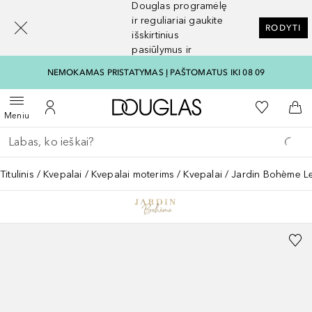
Douglas programėlę
[navigation.slideout.screenreader]
ir reguliariai gaukite
RODYTI
išskirtinius
pasiūlymus ir
nuolaidas
NEMOKAMAS PRISTATYMAS Į PAŠTOMATUS IKI 08 09
Į Douglas pagrindinį pu
Į mano nor
Atidaryti meniu
Į mano paskyrą
Į kr
Meniu
Grįžk atgal
Vykdykite paiešką
Titulinis
Kvepalai
Kvepalai moterims
Kvepalai
Jardin Bohème L