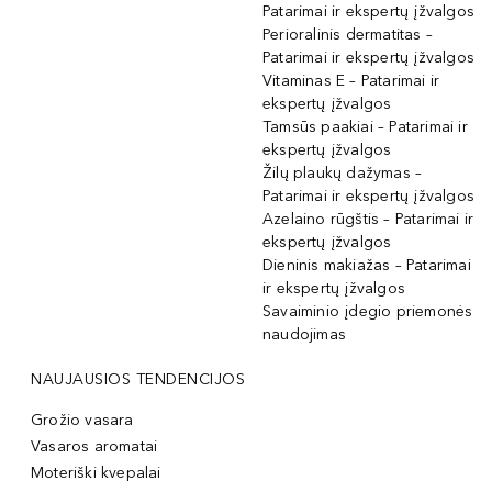
Patarimai ir ekspertų įžvalgos
Perioralinis dermatitas –
Patarimai ir ekspertų įžvalgos
Vitaminas E – Patarimai ir
ekspertų įžvalgos
Tamsūs paakiai – Patarimai ir
ekspertų įžvalgos
Žilų plaukų dažymas –
Patarimai ir ekspertų įžvalgos
Azelaino rūgštis – Patarimai ir
ekspertų įžvalgos
Dieninis makiažas – Patarimai
ir ekspertų įžvalgos
Savaiminio įdegio priemonės
naudojimas
NAUJAUSIOS TENDENCIJOS
Grožio vasara
Vasaros aromatai
Moteriški kvepalai