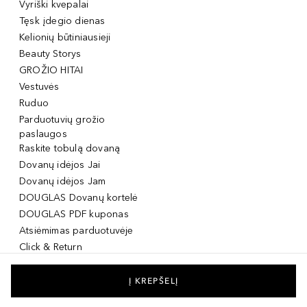
Vyriški kvepalai
Tęsk įdegio dienas
Kelionių būtiniausieji
Beauty Storys
GROŽIO HITAI
Vestuvės
Ruduo
Parduotuvių grožio
paslaugos
Raskite tobulą dovaną
Dovanų idėjos Jai
Dovanų idėjos Jam
DOUGLAS Dovanų kortelė
DOUGLAS PDF kuponas
Atsiėmimas parduotuvėje
Click & Return
DOUGLAS Grožio Kortelė
DOUGLAS Mobilioji
Į KREPŠELĮ
programėlė