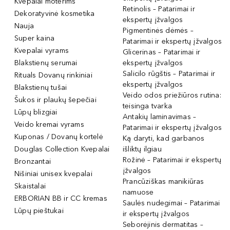
Kvepalai moterims
Retinolis – Patarimai ir
Dekoratyvinė kosmetika
ekspertų įžvalgos
Nauja
Pigmentinės dėmės –
Super kaina
Patarimai ir ekspertų įžvalgos
Kvepalai vyrams
Glicerinas – Patarimai ir
Blakstienų serumai
ekspertų įžvalgos
Salicilo rūgštis – Patarimai ir
Rituals Dovanų rinkiniai
ekspertų įžvalgos
Blakstienų tušai
Veido odos priežiūros rutina:
Šukos ir plaukų šepečiai
teisinga tvarka
Lūpų blizgiai
Antakių laminavimas –
Veido kremai vyrams
Patarimai ir ekspertų įžvalgos
Kuponas / Dovanų kortelė
Ką daryti, kad garbanos
Douglas Collection Kvepalai
išliktų ilgiau
Rožinė – Patarimai ir ekspertų
Bronzantai
įžvalgos
Nišiniai unisex kvepalai
Prancūziškas manikiūras
Skaistalai
namuose
ERBORIAN BB ir CC kremas
Saulės nudegimai – Patarimai
Lūpų pieštukai
ir ekspertų įžvalgos
Seborėjinis dermatitas –