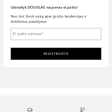
Užsisakyk DOUGLAS naujienas el.paštu!
Nuo šiol žinok viską apie grožio tendencijas ir
išskirtinius pasiūlymus
El. pašto adresas
*
REGISTRUOTIS