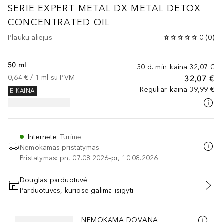
SERIE EXPERT METAL DX
METAL DETOX
CONCENTRATED OIL
Plaukų aliejus
0
(
0
)
50 ml
30 d. min. kaina
32,07 €
0,64 €
 / 
1
ml
su PVM
32,07 €
Reguliari kaina
39,99 €
E-KAINA
Internete
:
Turime
Nemokamas pristatymas
Pristatymas: pn, 07.08.2026–pr, 10.08.2026
Douglas parduotuvė
Parduotuvės, kuriose galima įsigyti
PRIDĖTI Į KREPŠELĮ
Praleisti slankiklį
NEMOKAMA DOVANA