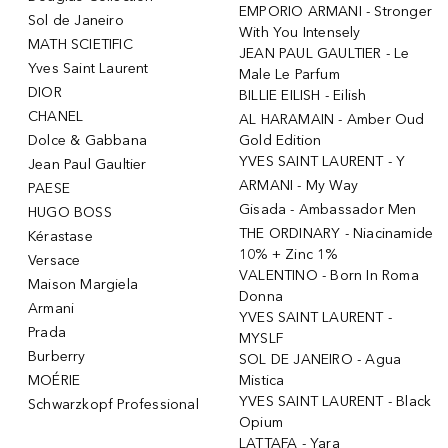
EMPORIO ARMANI - Stronger
Sol de Janeiro
With You Intensely
MATH SCIETIFIC
JEAN PAUL GAULTIER - Le
Yves Saint Laurent
Male Le Parfum
DIOR
BILLIE EILISH - Eilish
CHANEL
AL HARAMAIN - Amber Oud
Dolce & Gabbana
Gold Edition
YVES SAINT LAURENT - Y
Jean Paul Gaultier
ARMANI - My Way
PAESE
Gisada - Ambassador Men
HUGO BOSS
THE ORDINARY - Niacinamide
Kérastase
10% + Zinc 1%
Versace
VALENTINO - Born In Roma
Maison Margiela
Donna
Armani
YVES SAINT LAURENT -
Prada
MYSLF
Burberry
SOL DE JANEIRO - Agua
MOÉRIE
Mistica
YVES SAINT LAURENT - Black
Schwarzkopf Professional
Opium
LATTAFA - Yara