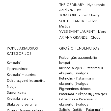
THE ORDINARY - Hyaluronic
Acid 2% + B5
TOM FORD - Lost Cherry
SOL DE JANEIRO - Flor
Mistica
YVES SAINT LAURENT - Libre
ARIANA GRANDE - Cloud
POPULIARIAUSIOS
GROŽIO TENDENCIJOS
KATEGORIJOS
Prabangūs automobilio
Kvepalai
kvapai
Ricinos aliejus – Patarimai ir
Išpardavimas
ekspertų įžvalgos
Kvepalai moterims
Retinolis – Patarimai ir
Dekoratyvinė kosmetika
ekspertų įžvalgos
Nauja
Pigmentinės dėmės –
Super kaina
Patarimai ir ekspertų įžvalgos
Kvepalai vyrams
Glicerinas – Patarimai ir
Blakstienų serumai
ekspertų įžvalgos
Salicilo rūgštis – Patarimai ir
Rituals Dovanų rinkiniai