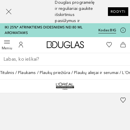
Douglas programėlę
[navigation.slideout.screenreader]
ir reguliariai gaukite
RODYTI
išskirtinius
pasiūlymus ir
nuolaidas
IKI 25%* ATRINKTIEMS DIDESNIEMS NEI 80 ML
Kodas:
BIG
AROMATAMS
Į Douglas pagrindinį pu
Į mano nor
Atidaryti meniu
Į mano paskyrą
Į kr
Meniu
Grįžk atgal
Vykdykite paiešką
Titulinis
Plaukams
Plaukų priežiūra
Plaukų aliejai ir serumai
L´O