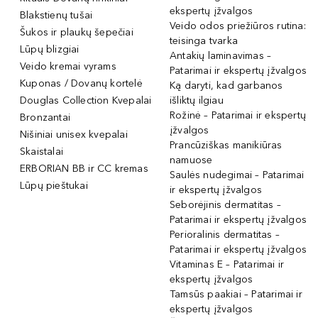
ekspertų įžvalgos
Blakstienų tušai
Veido odos priežiūros rutina:
Šukos ir plaukų šepečiai
teisinga tvarka
Lūpų blizgiai
Antakių laminavimas –
Veido kremai vyrams
Patarimai ir ekspertų įžvalgos
Kuponas / Dovanų kortelė
Ką daryti, kad garbanos
Douglas Collection Kvepalai
išliktų ilgiau
Rožinė – Patarimai ir ekspertų
Bronzantai
įžvalgos
Nišiniai unisex kvepalai
Prancūziškas manikiūras
Skaistalai
namuose
ERBORIAN BB ir CC kremas
Saulės nudegimai – Patarimai
Lūpų pieštukai
ir ekspertų įžvalgos
Seborėjinis dermatitas –
Patarimai ir ekspertų įžvalgos
Perioralinis dermatitas –
Patarimai ir ekspertų įžvalgos
Vitaminas E – Patarimai ir
ekspertų įžvalgos
Tamsūs paakiai – Patarimai ir
ekspertų įžvalgos