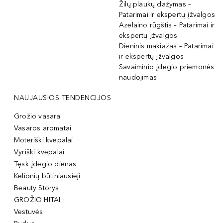
Žilų plaukų dažymas –
Patarimai ir ekspertų įžvalgos
Azelaino rūgštis – Patarimai ir
ekspertų įžvalgos
Dieninis makiažas – Patarimai
ir ekspertų įžvalgos
Savaiminio įdegio priemonės
naudojimas
NAUJAUSIOS TENDENCIJOS
Grožio vasara
Vasaros aromatai
Moteriški kvepalai
Vyriški kvepalai
Tęsk įdegio dienas
Kelionių būtiniausieji
Beauty Storys
GROŽIO HITAI
Vestuvės