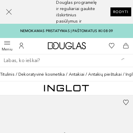
Douglas programėlę
[navigation.slideout.screenreader]
ir reguliariai gaukite
RODYTI
išskirtinius
pasiūlymus ir
nuolaidas
NEMOKAMAS PRISTATYMAS Į PAŠTOMATUS IKI 08 09
Į Douglas pagrindinį pu
Į mano nor
Atidaryti meniu
Į mano paskyrą
Į kr
Meniu
Grįžk atgal
Vykdykite paiešką
Titulinis
Dekoratyvinė kosmetika
Antakiai
Antakių pieštukai
Ing