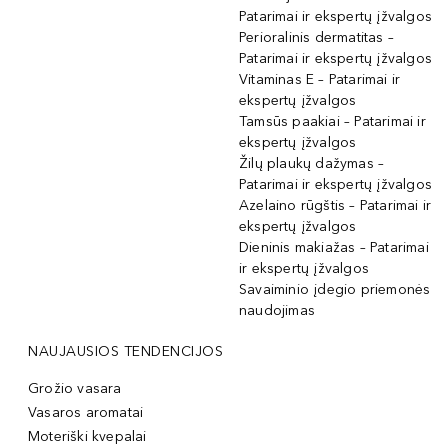
Patarimai ir ekspertų įžvalgos
Perioralinis dermatitas –
Patarimai ir ekspertų įžvalgos
Vitaminas E – Patarimai ir
ekspertų įžvalgos
Tamsūs paakiai – Patarimai ir
ekspertų įžvalgos
Žilų plaukų dažymas –
Patarimai ir ekspertų įžvalgos
Azelaino rūgštis – Patarimai ir
ekspertų įžvalgos
Dieninis makiažas – Patarimai
ir ekspertų įžvalgos
Savaiminio įdegio priemonės
naudojimas
NAUJAUSIOS TENDENCIJOS
Grožio vasara
Vasaros aromatai
Moteriški kvepalai