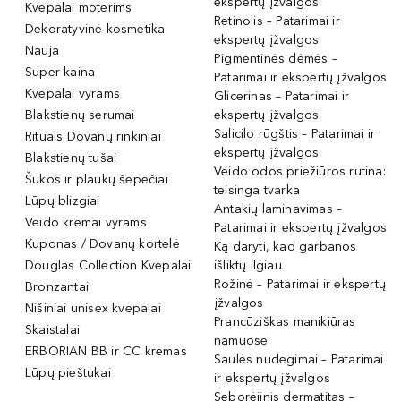
ekspertų įžvalgos
Kvepalai moterims
Retinolis – Patarimai ir
Dekoratyvinė kosmetika
ekspertų įžvalgos
Nauja
Pigmentinės dėmės –
Super kaina
Patarimai ir ekspertų įžvalgos
Kvepalai vyrams
Glicerinas – Patarimai ir
Blakstienų serumai
ekspertų įžvalgos
Salicilo rūgštis – Patarimai ir
Rituals Dovanų rinkiniai
ekspertų įžvalgos
Blakstienų tušai
Veido odos priežiūros rutina:
Šukos ir plaukų šepečiai
teisinga tvarka
Lūpų blizgiai
Antakių laminavimas –
Veido kremai vyrams
Patarimai ir ekspertų įžvalgos
Kuponas / Dovanų kortelė
Ką daryti, kad garbanos
Douglas Collection Kvepalai
išliktų ilgiau
Rožinė – Patarimai ir ekspertų
Bronzantai
įžvalgos
Nišiniai unisex kvepalai
Prancūziškas manikiūras
Skaistalai
namuose
ERBORIAN BB ir CC kremas
Saulės nudegimai – Patarimai
Lūpų pieštukai
ir ekspertų įžvalgos
Seborėjinis dermatitas –