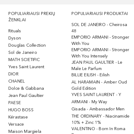
POPULIARIAUSI PREKIŲ
POPULIARIAUSI PRODUKTAI
ŽENKLAI
SOL DE JANEIRO - Cheirosa
Rituals
48
EMPORIO ARMANI - Stronger
Dyson
With You
Douglas Collection
EMPORIO ARMANI - Stronger
Sol de Janeiro
With You Intensely
MATH SCIETIFIC
JEAN PAUL GAULTIER - Le
Yves Saint Laurent
Male Le Parfum
DIOR
BILLIE EILISH - Eilish
CHANEL
AL HARAMAIN - Amber Oud
Dolce & Gabbana
Gold Edition
YVES SAINT LAURENT - Y
Jean Paul Gaultier
ARMANI - My Way
PAESE
Gisada - Ambassador Men
HUGO BOSS
THE ORDINARY - Niacinamide
Kérastase
10% + Zinc 1%
Versace
VALENTINO - Born In Roma
Maison Margiela