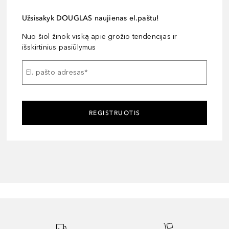
Užsisakyk DOUGLAS naujienas el.paštu!
Nuo šiol žinok viską apie grožio tendencijas ir
išskirtinius pasiūlymus
El. pašto adresas
*
REGISTRUOTIS