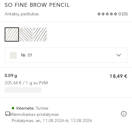
SO FINE BROW PENCIL
Antakių pieštukas
0
(
0
)
Nr. 01
0.09 g
18,49 €
205,44 €
 / 
1
g
su PVM
Internete
:
Turime
Nemokamas pristatymas
Pristatymas: an, 11.08.2026–tr, 12.08.2026