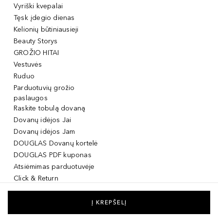
Vyriški kvepalai
Tęsk įdegio dienas
Kelionių būtiniausieji
Beauty Storys
GROŽIO HITAI
Vestuvės
Ruduo
Parduotuvių grožio
paslaugos
Raskite tobulą dovaną
Dovanų idėjos Jai
Dovanų idėjos Jam
DOUGLAS Dovanų kortelė
DOUGLAS PDF kuponas
Atsiėmimas parduotuvėje
Click & Return
DOUGLAS Grožio Kortelė
DOUGLAS Mobilioji
Į KREPŠELĮ
programėlė