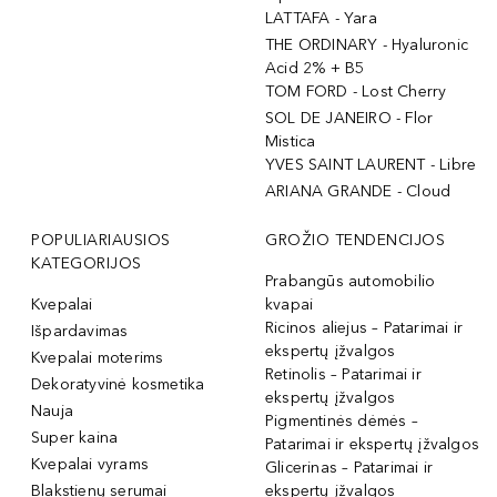
LATTAFA - Yara
THE ORDINARY - Hyaluronic
Acid 2% + B5
TOM FORD - Lost Cherry
SOL DE JANEIRO - Flor
Mistica
YVES SAINT LAURENT - Libre
ARIANA GRANDE - Cloud
POPULIARIAUSIOS
GROŽIO TENDENCIJOS
KATEGORIJOS
Prabangūs automobilio
Kvepalai
kvapai
Ricinos aliejus – Patarimai ir
Išpardavimas
ekspertų įžvalgos
Kvepalai moterims
Retinolis – Patarimai ir
Dekoratyvinė kosmetika
ekspertų įžvalgos
Nauja
Pigmentinės dėmės –
Super kaina
Patarimai ir ekspertų įžvalgos
Kvepalai vyrams
Glicerinas – Patarimai ir
Blakstienų serumai
ekspertų įžvalgos