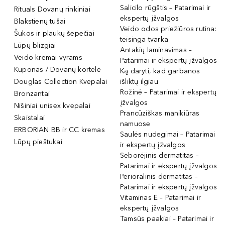
Salicilo rūgštis – Patarimai ir
Rituals Dovanų rinkiniai
ekspertų įžvalgos
Blakstienų tušai
Veido odos priežiūros rutina:
Šukos ir plaukų šepečiai
teisinga tvarka
Lūpų blizgiai
Antakių laminavimas –
Veido kremai vyrams
Patarimai ir ekspertų įžvalgos
Kuponas / Dovanų kortelė
Ką daryti, kad garbanos
Douglas Collection Kvepalai
išliktų ilgiau
Rožinė – Patarimai ir ekspertų
Bronzantai
įžvalgos
Nišiniai unisex kvepalai
Prancūziškas manikiūras
Skaistalai
namuose
ERBORIAN BB ir CC kremas
Saulės nudegimai – Patarimai
Lūpų pieštukai
ir ekspertų įžvalgos
Seborėjinis dermatitas –
Patarimai ir ekspertų įžvalgos
Perioralinis dermatitas –
Patarimai ir ekspertų įžvalgos
Vitaminas E – Patarimai ir
ekspertų įžvalgos
Tamsūs paakiai – Patarimai ir