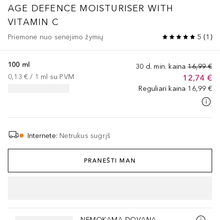
AGE DEFENCE MOISTURISER WITH
VITAMIN C
Priemonė nuo senėjimo žymių
5
(
1
)
100 ml
30 d. min. kaina
16,99 €
0,13 €
 / 
1
ml
su PVM
12,74 €
Reguliari kaina
16,99 €
Internete
:
Netrukus sugrįš
PRANEŠTI MAN
Praleisti slankiklį
NEMOKAMA DOVANA