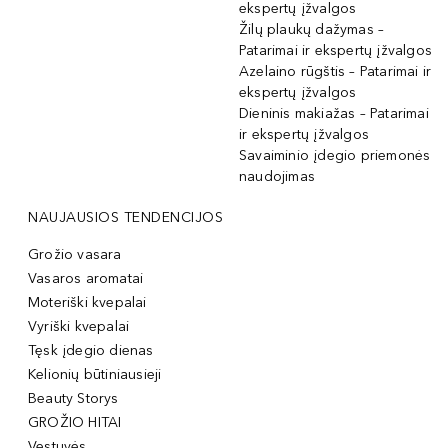
ekspertų įžvalgos
Žilų plaukų dažymas –
Patarimai ir ekspertų įžvalgos
Azelaino rūgštis – Patarimai ir
ekspertų įžvalgos
Dieninis makiažas – Patarimai
ir ekspertų įžvalgos
Savaiminio įdegio priemonės
naudojimas
NAUJAUSIOS TENDENCIJOS
Grožio vasara
Vasaros aromatai
Moteriški kvepalai
Vyriški kvepalai
Tęsk įdegio dienas
Kelionių būtiniausieji
Beauty Storys
GROŽIO HITAI
Vestuvės