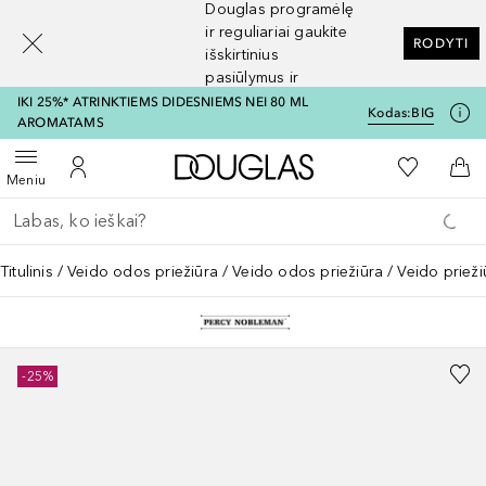
Douglas programėlę
[navigation.slideout.screenreader]
ir reguliariai gaukite
RODYTI
išskirtinius
pasiūlymus ir
nuolaidas
IKI 25%* ATRINKTIEMS DIDESNIEMS NEI 80 ML
Kodas:
BIG
AROMATAMS
Į Douglas pagrindinį pu
Į mano nor
Atidaryti meniu
Į mano paskyrą
Į kr
Meniu
Grįžk atgal
Vykdykite paiešką
Titulinis
Veido odos priežiūra
Veido odos priežiūra
Veido priež
-25%