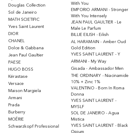
With You
Douglas Collection
EMPORIO ARMANI - Stronger
Sol de Janeiro
With You Intensely
MATH SCIETIFIC
JEAN PAUL GAULTIER - Le
Yves Saint Laurent
Male Le Parfum
DIOR
BILLIE EILISH - Eilish
CHANEL
AL HARAMAIN - Amber Oud
Dolce & Gabbana
Gold Edition
YVES SAINT LAURENT - Y
Jean Paul Gaultier
ARMANI - My Way
PAESE
Gisada - Ambassador Men
HUGO BOSS
THE ORDINARY - Niacinamide
Kérastase
10% + Zinc 1%
Versace
VALENTINO - Born In Roma
Maison Margiela
Donna
Armani
YVES SAINT LAURENT -
Prada
MYSLF
Burberry
SOL DE JANEIRO - Agua
MOÉRIE
Mistica
YVES SAINT LAURENT - Black
Schwarzkopf Professional
Opium