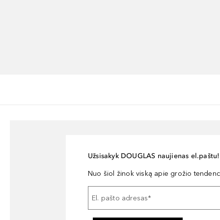
Užsisakyk DOUGLAS naujienas el.paštu!
Nuo šiol žinok viską apie grožio tendencij
El. pašto adresas
*