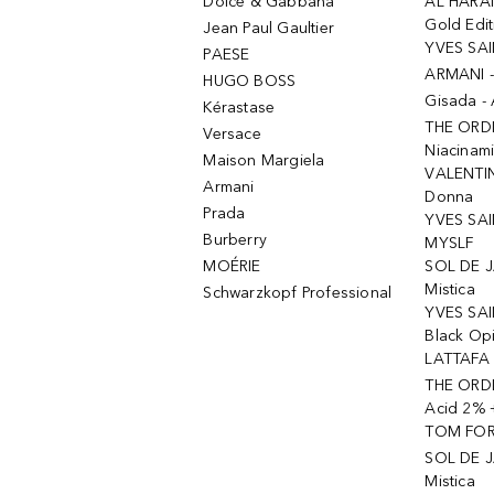
Dolce & Gabbana
AL HARA
Gold Edit
Jean Paul Gaultier
YVES SAI
PAESE
ARMANI 
HUGO BOSS
Gisada -
Kérastase
THE ORD
Versace
Niacinam
Maison Margiela
VALENTIN
Armani
Donna
Prada
YVES SAI
Burberry
MYSLF
MOÉRIE
SOL DE J
Mistica
Schwarzkopf Professional
YVES SAI
Black Op
LATTAFA 
THE ORDI
Acid 2% 
TOM FORD
SOL DE J
Mistica