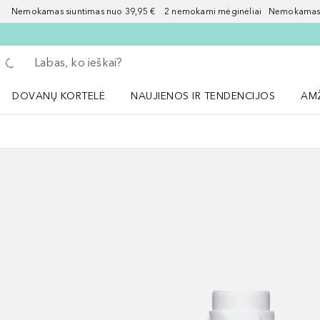
Nemokamas siuntimas nuo 39,95 € 2 nemokami mėginėliai Nemokamas d
Grįžk atgal
Vykdykite paiešką
DOVANŲ KORTELĖ
NAUJIENOS IR TENDENCIJOS
AM
Atidaryti NAUJIENOS IR TENDENCIJOS 
Atid