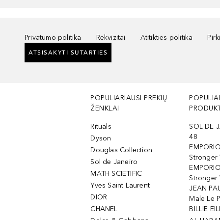
Privatumo politika
Rekvizitai
Atitikties politika
Pir
ATSISAKYTI SUTARTIES
POPULIARIAUSI PREKIŲ
POPULIA
ŽENKLAI
PRODUKT
Rituals
SOL DE J
48
Dyson
EMPORIO
Douglas Collection
Stronger
Sol de Janeiro
EMPORIO
MATH SCIETIFIC
Stronger 
Yves Saint Laurent
JEAN PAU
DIOR
Male Le 
CHANEL
BILLIE EIL