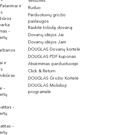
Vestuvės
 Patarimai ir
Ruduo
os
Parduotuvių grožio
žiūros
paslaugos
tvarka
Raskite tobulą dovaną
imas –
Dovanų idėjos Jai
ertų
Dovanų idėjos Jam
DOUGLAS Dovanų kortelė
garbanos
DOUGLAS PDF kuponas
i ir
Atsiėmimas parduotuvėje
os
Click & Return
nikiūras
DOUGLAS Grožio Kortelė
DOUGLAS Mobilioji
i –
programėlė
ertų
atitas –
ertų
atitas –
ertų