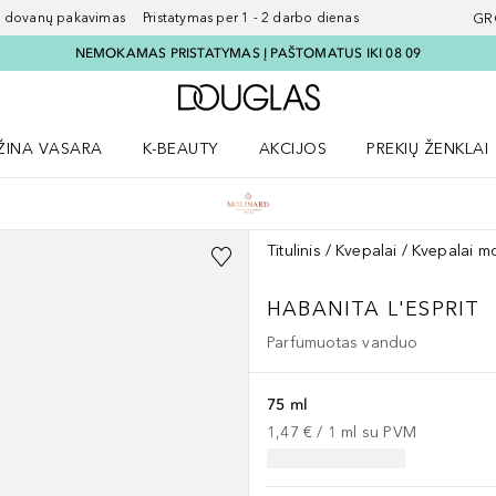
ovanų pakavimas Pristatymas per 1 - 2 darbo dienas
GR
NEMOKAMAS PRISTATYMAS Į PAŠTOMATUS IKI 08 09
Į Douglas pagrindinį pu
ŽINA VASARA
K-BEAUTY
AKCIJOS
PREKIŲ ŽENKLAI
meniu
aryti Amžina vasara meniu
Atidaryti AKCIJOS meniu
Atidaryti PREKIŲ 
Titulinis
Kvepalai
Kvepalai m
HABANITA L'ESPRIT
Parfumuotas vanduo
75 ml
1,47 €
 / 
1
ml
su PVM