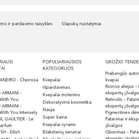
kimo ir pardavimo taisyklės
Slapukų nustatymai
RIAUSI
POPULIARIAUSIOS
GROŽIO TENDE
AI
KATEGORIJOS
Prabangūs auto
ANEIRO - Cheirosa
Kvepalai
kvapai
Ricinos aliejus – 
Išpardavimas
 ARMANI -
ekspertų įžvalg
Kvepalai moterims
 With You
Retinolis – Patari
Dekoratyvinė kosmetika
 ARMANI -
ekspertų įžvalg
Nauja
With You Intensely
Pigmentinės dė
Super kaina
L GAULTIER - Le
Patarimai ir eksp
Kvepalai vyrams
Parfum
įžvalgos
ISH - Eilish
Blakstienų serumai
Glicerinas – Pata
ekspertų įžvalg