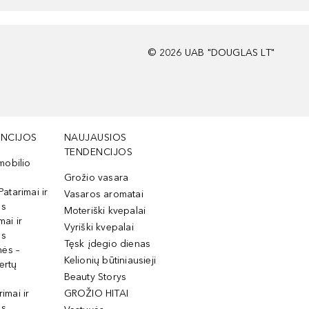
©
2026
UAB "DOUGLAS LT"
NCIJOS
NAUJAUSIOS
TENDENCIJOS
mobilio
Grožio vasara
Patarimai ir
Vasaros aromatai
os
Moteriški kvepalai
mai ir
Vyriški kvepalai
os
Tęsk įdegio dienas
mės –
Kelionių būtiniausieji
ertų
Beauty Storys
rimai ir
GROŽIO HITAI
os