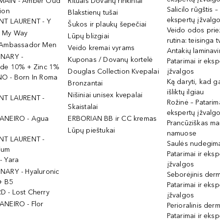
MAIN - Amber Oud
Rituals Dovanų rinkiniai
Salicilo rūgštis –
ion
Blakstienų tušai
ekspertų įžvalg
NT LAURENT - Y
Šukos ir plaukų šepečiai
Veido odos prie
- My Way
Lūpų blizgiai
rutina: teisinga 
 Ambassador Men
Veido kremai vyrams
Antakių laminav
INARY -
Kuponas / Dovanų kortelė
Patarimai ir eksp
ide 10% + Zinc 1%
Douglas Collection Kvepalai
įžvalgos
O - Born In Roma
Ką daryti, kad 
Bronzantai
išliktų ilgiau
Nišiniai unisex kvepalai
NT LAURENT -
Rožinė – Patarima
Skaistalai
ekspertų įžvalg
ANEIRO - Agua
ERBORIAN BB ir CC kremas
Prancūziškas ma
Lūpų pieštukai
namuose
NT LAURENT -
Saulės nudegima
ium
Patarimai ir eksp
- Yara
įžvalgos
NARY - Hyaluronic
Seborėjinis derm
+ B5
Patarimai ir eksp
 - Lost Cherry
įžvalgos
ANEIRO - Flor
Perioralinis derm
Patarimai ir eksp