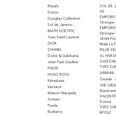
Rituals
SOL DE J
48
Dyson
EMPORIO
Douglas Collection
Stronger
Sol de Janeiro
EMPORIO
MATH SCIETIFIC
Stronger 
Yves Saint Laurent
JEAN PAU
DIOR
Male Le 
CHANEL
BILLIE EIL
Dolce & Gabbana
AL HARA
Gold Edit
Jean Paul Gaultier
YVES SAI
PAESE
ARMANI 
HUGO BOSS
Gisada -
Kérastase
THE ORD
Versace
Niacinam
Maison Margiela
VALENTIN
Armani
Donna
Prada
YVES SAI
Burberry
MYSLF