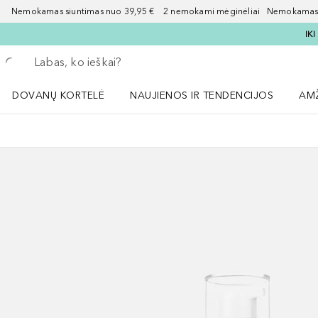
Nemokamas siuntimas nuo 39,95 € 2 nemokami mėginėliai Nemokamas d
IK
Grįžk atgal
Vykdykite paiešką
DOVANŲ KORTELĖ
NAUJIENOS IR TENDENCIJOS
AM
Atidaryti NAUJIENOS IR TENDENCIJOS 
Atid