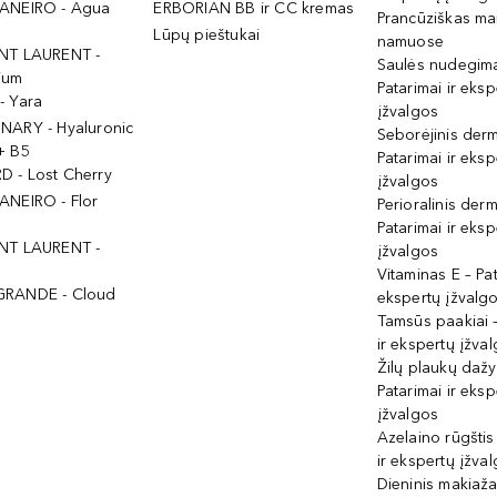
ANEIRO - Agua
ERBORIAN BB ir CC kremas
Prancūziškas ma
Lūpų pieštukai
namuose
NT LAURENT -
Saulės nudegima
ium
Patarimai ir eksp
- Yara
įžvalgos
NARY - Hyaluronic
Seborėjinis derm
+ B5
Patarimai ir eksp
 - Lost Cherry
įžvalgos
ANEIRO - Flor
Perioralinis derm
Patarimai ir eksp
NT LAURENT -
įžvalgos
Vitaminas E – Pat
GRANDE - Cloud
ekspertų įžvalg
Tamsūs paakiai –
ir ekspertų įžva
Žilų plaukų daž
Patarimai ir eksp
įžvalgos
Azelaino rūgštis
ir ekspertų įžva
Dieninis makiaža