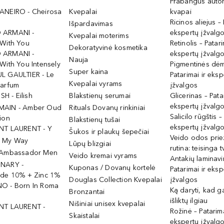
Prabangūs auto
ANEIRO - Cheirosa
Kvepalai
kvapai
Ricinos aliejus – 
Išpardavimas
 ARMANI -
ekspertų įžvalg
Kvepalai moterims
 With You
Retinolis – Patari
Dekoratyvinė kosmetika
 ARMANI -
ekspertų įžvalg
Nauja
With You Intensely
Pigmentinės dė
Super kaina
L GAULTIER - Le
Patarimai ir eksp
Kvepalai vyrams
Parfum
įžvalgos
ISH - Eilish
Blakstienų serumai
Glicerinas – Pata
ekspertų įžvalg
MAIN - Amber Oud
Rituals Dovanų rinkiniai
Salicilo rūgštis –
ion
Blakstienų tušai
ekspertų įžvalg
NT LAURENT - Y
Šukos ir plaukų šepečiai
Veido odos prie
- My Way
Lūpų blizgiai
rutina: teisinga 
 Ambassador Men
Veido kremai vyrams
Antakių laminav
INARY -
Kuponas / Dovanų kortelė
Patarimai ir eksp
ide 10% + Zinc 1%
Douglas Collection Kvepalai
įžvalgos
O - Born In Roma
Ką daryti, kad 
Bronzantai
išliktų ilgiau
Nišiniai unisex kvepalai
NT LAURENT -
Rožinė – Patarima
Skaistalai
ekspertų įžvalg