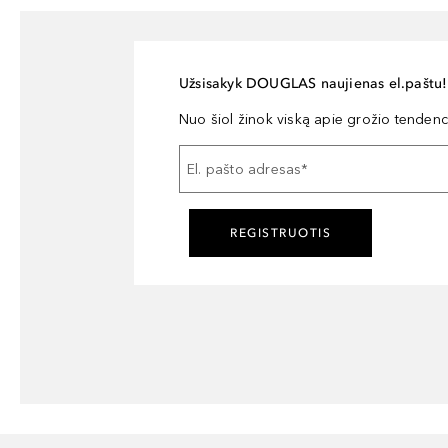
Užsisakyk DOUGLAS naujienas el.paštu!
Nuo šiol žinok viską apie grožio tendencij
El. pašto adresas
*
REGISTRUOTIS