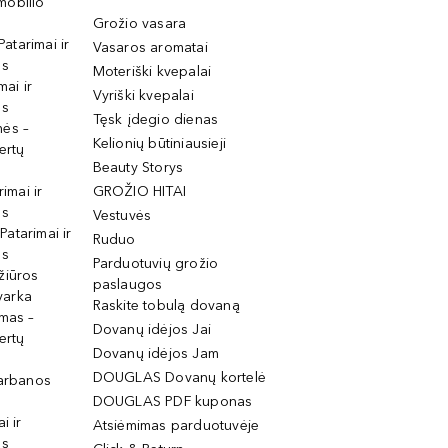
mobilio
Grožio vasara
Patarimai ir
Vasaros aromatai
os
Moteriški kvepalai
mai ir
Vyriški kvepalai
os
Tęsk įdegio dienas
mės –
Kelionių būtiniausieji
ertų
Beauty Storys
rimai ir
GROŽIO HITAI
os
Vestuvės
 Patarimai ir
Ruduo
os
Parduotuvių grožio
žiūros
paslaugos
tvarka
Raskite tobulą dovaną
imas –
Dovanų idėjos Jai
ertų
Dovanų idėjos Jam
DOUGLAS Dovanų kortelė
garbanos
DOUGLAS PDF kuponas
i ir
Atsiėmimas parduotuvėje
os