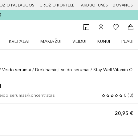
OŽIO PASLAUGOS
GROŽIO KORTELĖ
PARDUOTUVĖS
DOVANOS
slapį
Į mano nor
Į parduotuvių paiešką
Į mano paskyrą
Į kr
KVEPALAI
MAKIAŽUI
VEIDUI
KŪNUI
PLAUK
ŽENKLAI meniu
Atidaryti Kvepalai meniu
Atidaryti MAKIAŽUI meniu
Atidaryti VEIDUI meniu
Atidaryti KŪNUI men
Atidaryt
Veido serumai
Drėkinamieji veido serumai
Stay Well Vitamin C+
M
eido serumas/koncentratas
0
(
0
)
20,95 €