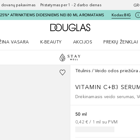
ovanų pakavimas Pristatymas per 1 - 2 darbo dienas
GR
I 25%* ATRINKTIEMS DIDESNIEMS NEI 80 ML AROMATAMS
Kodas:
BIG
Į Douglas pagrindinį pu
ŽINA VASARA
K-BEAUTY
AKCIJOS
PREKIŲ ŽENKLAI
meniu
aryti Amžina vasara meniu
Atidaryti AKCIJOS meniu
Atidaryti PREKIŲ 
Titulinis
Veido odos priežiūra
VITAMIN C+B3 SERU
Drėkinamasis veido serumas, V
50 ml
0,42 €
 / 
1
ml
su PVM