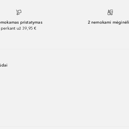
mokamas pristatymas
2 nemokami mėginėli
perkant už 39,95 €
ūdai