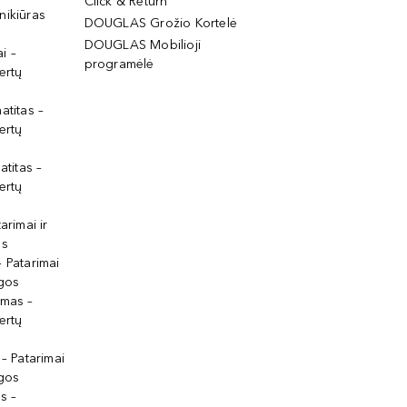
Click & Return
nikiūras
DOUGLAS Grožio Kortelė
DOUGLAS Mobilioji
i –
programėlė
ertų
atitas –
ertų
atitas –
ertų
arimai ir
os
 Patarimai
lgos
ymas –
ertų
 – Patarimai
lgos
s –