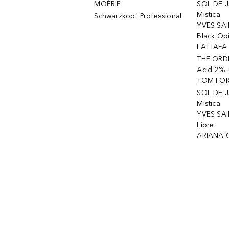
MOÉRIE
SOL DE J
Mistica
Schwarzkopf Professional
YVES SAI
Black Op
LATTAFA 
THE ORDI
Acid 2% 
TOM FORD
SOL DE J
Mistica
YVES SAI
Libre
ARIANA 