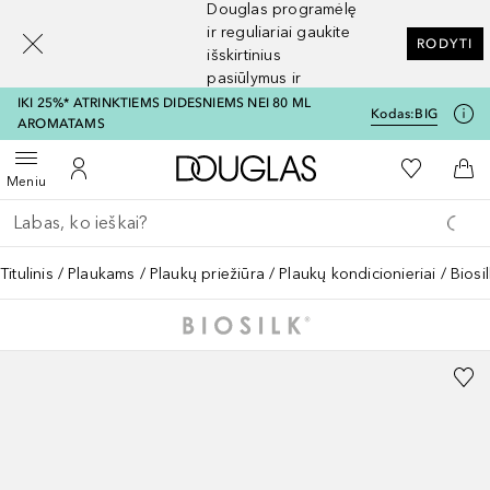
Douglas programėlę
[navigation.slideout.screenreader]
ir reguliariai gaukite
RODYTI
išskirtinius
pasiūlymus ir
nuolaidas
IKI 25%* ATRINKTIEMS DIDESNIEMS NEI 80 ML
Kodas:
BIG
AROMATAMS
Į Douglas pagrindinį pu
Į mano nor
Atidaryti meniu
Į mano paskyrą
Į kr
Meniu
Grįžk atgal
Vykdykite paiešką
Titulinis
Plaukams
Plaukų priežiūra
Plaukų kondicionieriai
Biosi