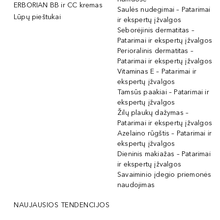
ERBORIAN BB ir CC kremas
Saulės nudegimai – Patarimai
Lūpų pieštukai
ir ekspertų įžvalgos
Seborėjinis dermatitas –
Patarimai ir ekspertų įžvalgos
Perioralinis dermatitas –
Patarimai ir ekspertų įžvalgos
Vitaminas E – Patarimai ir
ekspertų įžvalgos
Tamsūs paakiai – Patarimai ir
ekspertų įžvalgos
Žilų plaukų dažymas –
Patarimai ir ekspertų įžvalgos
Azelaino rūgštis – Patarimai ir
ekspertų įžvalgos
Dieninis makiažas – Patarimai
ir ekspertų įžvalgos
Savaiminio įdegio priemonės
naudojimas
NAUJAUSIOS TENDENCIJOS