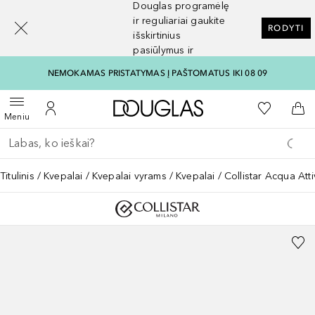
Douglas programėlę
[navigation.slideout.screenreader]
ir reguliariai gaukite
RODYTI
išskirtinius
pasiūlymus ir
nuolaidas
NEMOKAMAS PRISTATYMAS Į PAŠTOMATUS IKI 08 09
Į Douglas pagrindinį pu
Į mano nor
Atidaryti meniu
Į mano paskyrą
Į kr
Meniu
Grįžk atgal
Vykdykite paiešką
Titulinis
Kvepalai
Kvepalai vyrams
Kvepalai
Collistar Acqua Att