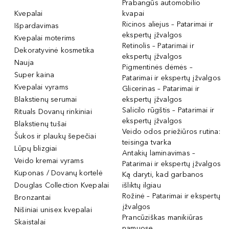
Prabangūs automobilio
Kvepalai
kvapai
Ricinos aliejus – Patarimai ir
Išpardavimas
ekspertų įžvalgos
Kvepalai moterims
Retinolis – Patarimai ir
Dekoratyvinė kosmetika
ekspertų įžvalgos
Nauja
Pigmentinės dėmės –
Super kaina
Patarimai ir ekspertų įžvalgos
Kvepalai vyrams
Glicerinas – Patarimai ir
Blakstienų serumai
ekspertų įžvalgos
Salicilo rūgštis – Patarimai ir
Rituals Dovanų rinkiniai
ekspertų įžvalgos
Blakstienų tušai
Veido odos priežiūros rutina:
Šukos ir plaukų šepečiai
teisinga tvarka
Lūpų blizgiai
Antakių laminavimas –
Veido kremai vyrams
Patarimai ir ekspertų įžvalgos
Kuponas / Dovanų kortelė
Ką daryti, kad garbanos
Douglas Collection Kvepalai
išliktų ilgiau
Rožinė – Patarimai ir ekspertų
Bronzantai
įžvalgos
Nišiniai unisex kvepalai
Prancūziškas manikiūras
Skaistalai
namuose