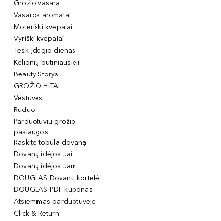
Grožio vasara
Vasaros aromatai
Moteriški kvepalai
Vyriški kvepalai
Tęsk įdegio dienas
Kelionių būtiniausieji
Beauty Storys
GROŽIO HITAI
Vestuvės
Ruduo
Parduotuvių grožio
paslaugos
Raskite tobulą dovaną
Dovanų idėjos Jai
Dovanų idėjos Jam
DOUGLAS Dovanų kortelė
DOUGLAS PDF kuponas
Atsiėmimas parduotuvėje
Click & Return