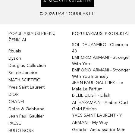
ATSISAKYTI SUTARTIES
©
2026
UAB "DOUGLAS LT"
POPULIARIAUSI PREKIŲ
POPULIARIAUSI PRODUKTAI
ŽENKLAI
SOL DE JANEIRO - Cheirosa
Rituals
48
EMPORIO ARMANI - Stronger
Dyson
With You
Douglas Collection
EMPORIO ARMANI - Stronger
Sol de Janeiro
With You Intensely
MATH SCIETIFIC
JEAN PAUL GAULTIER - Le
Yves Saint Laurent
Male Le Parfum
DIOR
BILLIE EILISH - Eilish
CHANEL
AL HARAMAIN - Amber Oud
Dolce & Gabbana
Gold Edition
YVES SAINT LAURENT - Y
Jean Paul Gaultier
ARMANI - My Way
PAESE
Gisada - Ambassador Men
HUGO BOSS