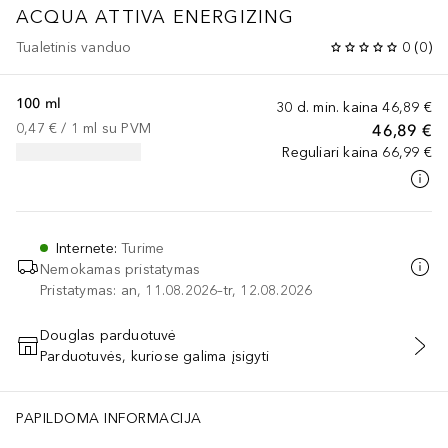
ACQUA ATTIVA
ENERGIZING
Tualetinis vanduo
0
(
0
)
100 ml
30 d. min. kaina
46,89 €
0,47 €
 / 
1
ml
su PVM
46,89 €
Reguliari kaina
66,99 €
Internete
:
Turime
Nemokamas pristatymas
Pristatymas: an, 11.08.2026–tr, 12.08.2026
Douglas parduotuvė
Parduotuvės, kuriose galima įsigyti
PRIDĖTI Į KREPŠELĮ
PAPILDOMA INFORMACIJA