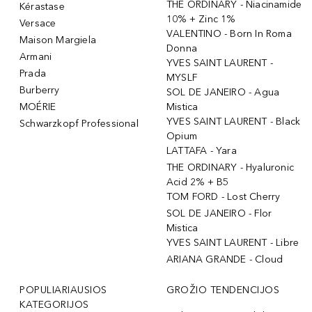
THE ORDINARY - Niacinamide
Kérastase
10% + Zinc 1%
Versace
VALENTINO - Born In Roma
Maison Margiela
Donna
Armani
YVES SAINT LAURENT -
Prada
MYSLF
Burberry
SOL DE JANEIRO - Agua
MOÉRIE
Mistica
YVES SAINT LAURENT - Black
Schwarzkopf Professional
Opium
LATTAFA - Yara
THE ORDINARY - Hyaluronic
Acid 2% + B5
TOM FORD - Lost Cherry
SOL DE JANEIRO - Flor
Mistica
YVES SAINT LAURENT - Libre
ARIANA GRANDE - Cloud
POPULIARIAUSIOS
GROŽIO TENDENCIJOS
KATEGORIJOS