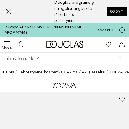
Douglas programėlę
[navigation.slideout.screenreader]
ir reguliariai gaukite
RODYTI
išskirtinius
pasiūlymus ir
nuolaidas
IKI 25%* ATRINKTIEMS DIDESNIEMS NEI 80 ML
Kodas:
BIG
AROMATAMS
Į Douglas pagrindinį pu
Į mano nor
Atidaryti meniu
Į mano paskyrą
Į kr
Meniu
Grįžk atgal
Vykdykite paiešką
Titulinis
Dekoratyvinė kosmetika
Akims
Akių šešėliai
ZOEVA Vel