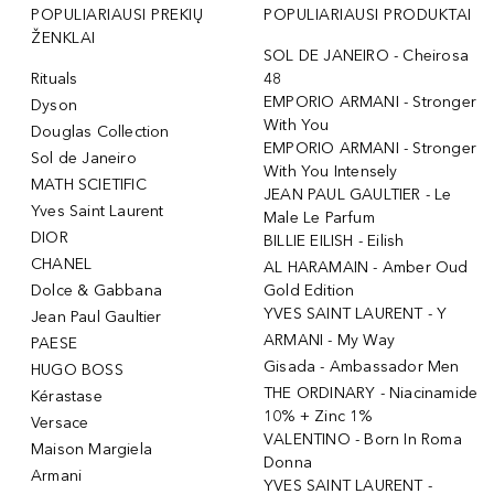
POPULIARIAUSI PREKIŲ
POPULIARIAUSI PRODUKTAI
ŽENKLAI
SOL DE JANEIRO - Cheirosa
Rituals
48
EMPORIO ARMANI - Stronger
Dyson
With You
Douglas Collection
EMPORIO ARMANI - Stronger
Sol de Janeiro
With You Intensely
MATH SCIETIFIC
JEAN PAUL GAULTIER - Le
Yves Saint Laurent
Male Le Parfum
DIOR
BILLIE EILISH - Eilish
CHANEL
AL HARAMAIN - Amber Oud
Dolce & Gabbana
Gold Edition
YVES SAINT LAURENT - Y
Jean Paul Gaultier
ARMANI - My Way
PAESE
Gisada - Ambassador Men
HUGO BOSS
THE ORDINARY - Niacinamide
Kérastase
10% + Zinc 1%
Versace
VALENTINO - Born In Roma
Maison Margiela
Donna
Armani
YVES SAINT LAURENT -