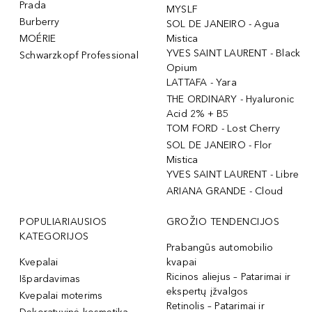
Prada
MYSLF
Burberry
SOL DE JANEIRO - Agua
MOÉRIE
Mistica
YVES SAINT LAURENT - Black
Schwarzkopf Professional
Opium
LATTAFA - Yara
THE ORDINARY - Hyaluronic
Acid 2% + B5
TOM FORD - Lost Cherry
SOL DE JANEIRO - Flor
Mistica
YVES SAINT LAURENT - Libre
ARIANA GRANDE - Cloud
POPULIARIAUSIOS
GROŽIO TENDENCIJOS
KATEGORIJOS
Prabangūs automobilio
Kvepalai
kvapai
Ricinos aliejus – Patarimai ir
Išpardavimas
ekspertų įžvalgos
Kvepalai moterims
Retinolis – Patarimai ir