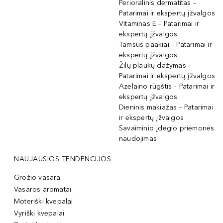
Perioralinis dermatitas –
Patarimai ir ekspertų įžvalgos
Vitaminas E – Patarimai ir
ekspertų įžvalgos
Tamsūs paakiai – Patarimai ir
ekspertų įžvalgos
Žilų plaukų dažymas –
Patarimai ir ekspertų įžvalgos
Azelaino rūgštis – Patarimai ir
ekspertų įžvalgos
Dieninis makiažas – Patarimai
ir ekspertų įžvalgos
Savaiminio įdegio priemonės
naudojimas
NAUJAUSIOS TENDENCIJOS
Grožio vasara
Vasaros aromatai
Moteriški kvepalai
Vyriški kvepalai