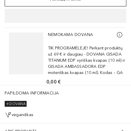
Praleisti slankiklį
NEMOKAMA DOVANA
TIK PROGRAMĖLĖJE! Perkant produktų
už 69 € ir daugiau - DOVANA GISADA
TITANIUM EDP vyriškas kvapas (10 ml) ir
GISADA AMBASSADORA EDP
moteriškas kvapas (10 ml). Kodas – GA
0,00 €
MUTH OXYCHLORIDE), CI 77491 (IRON OXIDES), CI 77742 (MANG
PAPILDOMA INFORMACIJA
DOVANA
veganiškas