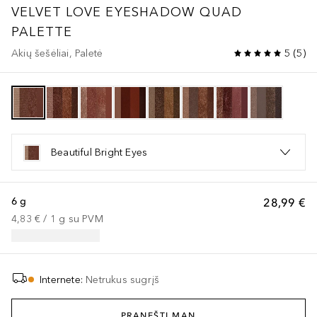
VELVET LOVE EYESHADOW QUAD
PALETTE
Akių šešėliai, Paletė
5
(
5
)
Beautiful Bright Eyes
6 g
28,99 €
4,83 €
 / 
1
g
su PVM
Internete
:
Netrukus sugrįš
PRANEŠTI MAN