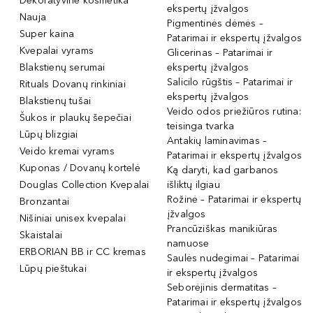
Dekoratyvinė kosmetika
ekspertų įžvalgos
Nauja
Pigmentinės dėmės –
Super kaina
Patarimai ir ekspertų įžvalgos
Kvepalai vyrams
Glicerinas – Patarimai ir
Blakstienų serumai
ekspertų įžvalgos
Salicilo rūgštis – Patarimai ir
Rituals Dovanų rinkiniai
ekspertų įžvalgos
Blakstienų tušai
Veido odos priežiūros rutina:
Šukos ir plaukų šepečiai
teisinga tvarka
Lūpų blizgiai
Antakių laminavimas –
Veido kremai vyrams
Patarimai ir ekspertų įžvalgos
Kuponas / Dovanų kortelė
Ką daryti, kad garbanos
Douglas Collection Kvepalai
išliktų ilgiau
Rožinė – Patarimai ir ekspertų
Bronzantai
įžvalgos
Nišiniai unisex kvepalai
Prancūziškas manikiūras
Skaistalai
namuose
ERBORIAN BB ir CC kremas
Saulės nudegimai – Patarimai
Lūpų pieštukai
ir ekspertų įžvalgos
Seborėjinis dermatitas –
Patarimai ir ekspertų įžvalgos