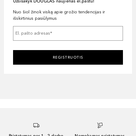
Užsisakyk DOUGLAS naujienas el.paštu!
Nuo šiol žinok viską apie grožio tendencijas ir
išskirtinius pasiūlymus
El. pašto adresas
*
REGISTRUOTIS
Pristatymas per 1 - 2 darbo
Nemokamas pristatymas